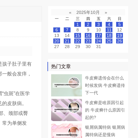
«
2025年10月
»
一
二
三
四
五
六
日
1
2
3
4
5
6
7
8
9
10
11
12
13
14
15
16
17
18
19
20
21
22
23
24
25
26
27
28
29
30
31
是孩子肚子里有
热门文章
部一般会发痒，
牛皮癣遗传会在什么
时候发病 牛皮癣遗传
下一代
“虫斑”在医学
牛皮癣是啥原因引起
见的皮肤病。
的 牛皮癣什么原因引
部、颈部或臀
起的?
。常为单侧发
银屑病属特病 银屑病
属特病还是慢病