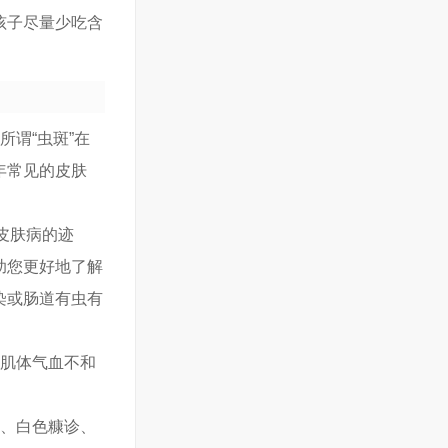
孩子尽量少吃含
谓“虫斑”在
年常见的皮肤
种皮肤病的迹
助您更好地了解
染或肠道有虫有
在肌体气血不和
癣、白色糠诊、