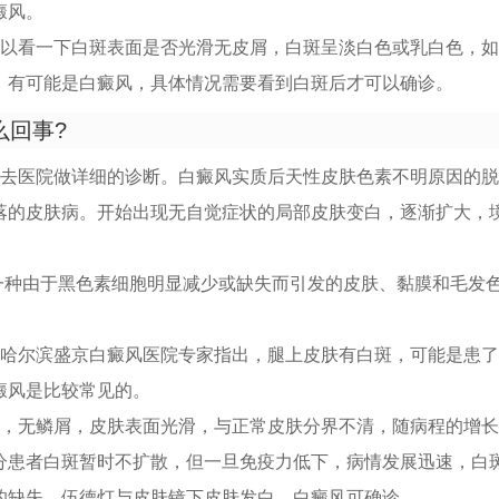
癜风。
可以看一下白斑表面是否光滑无皮屑，白斑呈淡白色或乳白色，
，有可能是白癜风，具体情况需要看到白斑后才可以确诊。
么回事?
先去医院做详细的诊断。白癜风实质后天性皮肤色素不明原因的
落的皮肤病。开始出现无自觉症状的局部皮肤变白，逐渐扩大，
是一种由于黑色素细胞明显减少或缺失而引发的皮肤、黏膜和毛发
—哈尔滨盛京白癜风医院专家指出，腿上皮肤有白斑，可能是患
癜风是比较常见的。
白，无鳞屑，皮肤表面光滑，与正常皮肤分界不清，随病程的增
分患者白斑暂时不扩散，但一旦免疫力低下，病情发展迅速，白
的缺失，伍德灯与皮肤镜下皮肤发白，白癜风可确诊。