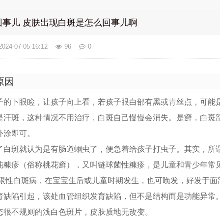
事儿 皮肤出现白斑是怎么回事儿啊
2024-07-05 16:12
96
0
原因
子的下眼睑，让孩子向上看，若孩子眼白部有黑或青丝点，可能
是汗斑，这种情况不用治疗，白斑自己慢慢会消失。是癣，白斑
外涂即可。
了白斑就认为是有肠道蛔虫了，便急着给孩子打虫子。其实，所谓
纯糠疹（俗称桃花癣），又叫链球菌性糠疹，是儿童和青少年常
局限性白斑病，在宝宝生后或儿童时期发生，也可晚发，好发于面
育缺陷引起，该处血管组织发育缺陷，但不是结构而是功能异常
态很不规则的浅白色斑片，皮肤质地无改变。