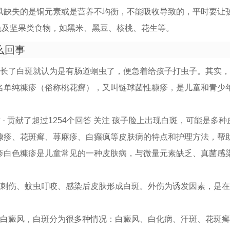
风缺失的是铜元素或是营养不均衡，不能吸收导致的，平时要让
色及坚果类食物，如黑米、黑豆、核桃、花生等。
么回事
长了白斑就认为是有肠道蛔虫了，便急着给孩子打虫子。其实，所
名单纯糠疹（俗称桃花癣），又叫链球菌性糠疹，是儿童和青少
前 · 贡献了超过1254个回答 关注 孩子脸上出现白斑，可能是多
糠疹、花斑癣、荨麻疹、白癫疯等皮肤病的特点和护理方法，帮
疹白色糠疹是儿童常见的一种皮肤病，与微量元素缺乏、真菌感
刀刺伤、蚊虫叮咬、感染后皮肤形成白斑。外伤为诱发因素，是
是白癜风，白斑分为很多种情况：白癜风、白化病、汗斑、花斑