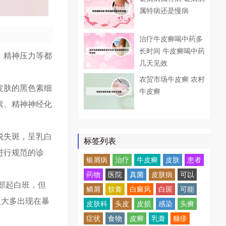
属特病还是慢病
治疗牛皮癣喝中药多
长时间 牛皮癣喝中药
、精神压力等都
几天见效
农贸市场牛皮癣 农村
皮肤的黑色素细
牛皮癣
素、精神神经化
脱失斑，呈乳白
标签列表
进行规范的诊
银屑病
治疗
牛皮癣
皮肤
患者
药物
医院
真菌
皮肤病
可以
部起白班，但
鳞屑
软膏
白癜风
白斑
可能
且大多出现在暴
皮肤科
头皮
皮损
感染
头癣
症状
食物
皮癣
乳膏
糠疹