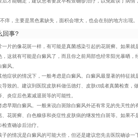
查后才能确定，建议患者要及早检查确诊治疗，以免延误了病情
疼不痒，主要是黑色素缺失，面积会增大，也会在别的地方出现。
么回事?
片一片的像花斑一样，有可能是真菌感染引起的花斑癣。如果就
色，这就有可能是白癜风了，而且你之前局部也经常阳光暴晒，
白癜风。
其他症状的情况下，一般考虑是白癜风。白癜风最显著的特征就
失导致的。建议到医院皮肤科做伍德灯、皮肤ct或者真菌检查，
疹、炎症后色素减退斑等的可能性。
考虑早期白癜风。一般来说白斑除白癜风外还有常见的先天性的
痣、花斑癣、白色糠疹和炎症性皮肤病的继发性白斑等。如果不
步检查确诊后治疗。
孩子的情况是白癜风的可能大些，但还是建议您先去医院确诊一