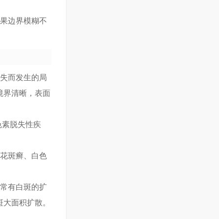
如果边界模糊不
脱失而发生的局
境界清晰，表面
色素脱失性疾
了花斑癣、白色
长常有白斑的扩
斑大面积扩散。