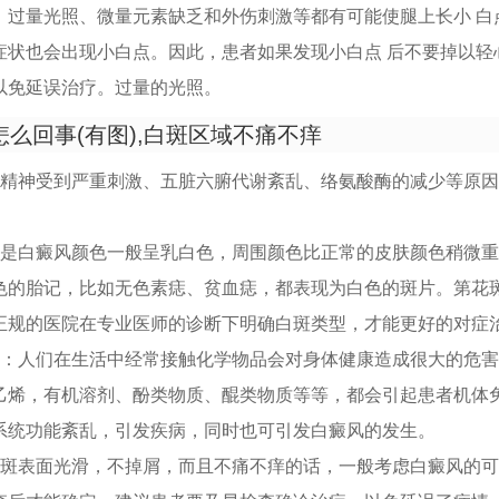
，过量光照、微量元素缺乏和外伤刺激等都有可能使腿上长小 白
症状也会出现小白点。因此，患者如果发现小白点 后不要掉以轻
以免延误治疗。过量的光照。
么回事(有图),白斑区域不痛不痒
、精神受到严重刺激、五脏六腑代谢紊乱、络氨酸酶的减少等原
但是白癜风颜色一般呈乳白色，周围颜色比正常的皮肤颜色稍微
色的胎记，比如无色素痣、贫血痣，都表现为白色的斑片。第花
正规的医院在专业医师的诊断下明确白斑类型，才能更好的对症
染：人们在生活中经常接触化学物品会对身体健康造成很大的危
乙烯，有机溶剂、酚类物质、醌类物质等等，都会引起患者机体
系统功能紊乱，引发疾病，同时也可引发白癜风的发生。
白斑表面光滑，不掉屑，而且不痛不痒的话，一般考虑白癜风的