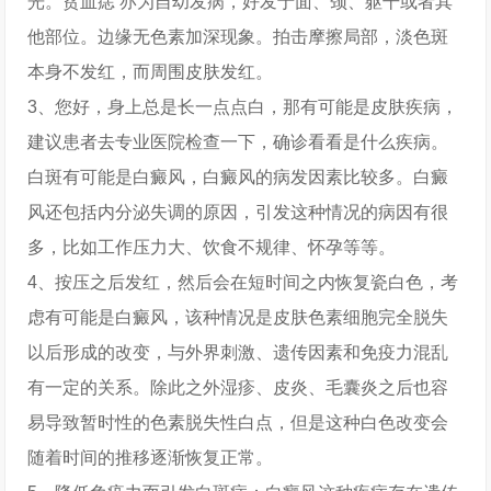
光。贫血痣 亦为自幼发病，好发于面、颈、躯干或者其
他部位。边缘无色素加深现象。拍击摩擦局部，淡色斑
本身不发红，而周围皮肤发红。
3、您好，身上总是长一点点白，那有可能是皮肤疾病，
建议患者去专业医院检查一下，确诊看看是什么疾病。
白斑有可能是白癜风，白癜风的病发因素比较多。白癜
风还包括内分泌失调的原因，引发这种情况的病因有很
多，比如工作压力大、饮食不规律、怀孕等等。
4、按压之后发红，然后会在短时间之内恢复瓷白色，考
虑有可能是白癜风，该种情况是皮肤色素细胞完全脱失
以后形成的改变，与外界刺激、遗传因素和免疫力混乱
有一定的关系。除此之外湿疹、皮炎、毛囊炎之后也容
易导致暂时性的色素脱失性白点，但是这种白色改变会
随着时间的推移逐渐恢复正常。