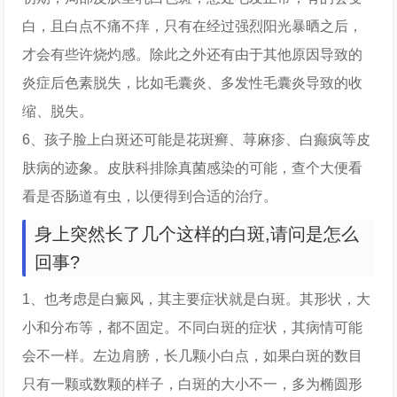
白，且白点不痛不痒，只有在经过强烈阳光暴晒之后，
才会有些许烧灼感。除此之外还有由于其他原因导致的
炎症后色素脱失，比如毛囊炎、多发性毛囊炎导致的收
缩、脱失。
6、孩子脸上白斑还可能是花斑癣、荨麻疹、白癫疯等皮
肤病的迹象。皮肤科排除真菌感染的可能，查个大便看
看是否肠道有虫，以便得到合适的治疗。
身上突然长了几个这样的白斑,请问是怎么
回事?
1、也考虑是白癜风，其主要症状就是白斑。其形状，大
小和分布等，都不固定。不同白斑的症状，其病情可能
会不一样。左边肩膀，长几颗小白点，如果白斑的数目
只有一颗或数颗的样子，白斑的大小不一，多为椭圆形