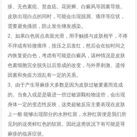
疹、无色素痣、贫血痣、花斑癣、白癜风等因素导致。
皮肤出现白点的同时，可能会出现脱屑、瘙痒等症状，
需要避免搔抓，防止发生继发感染。
2、如果白色斑点表面光滑，用手触摸与皮肤相平，不疼
不痒或有轻微瘙痒，按压之后发红，然后会在短时间之
内恢复瓷白色，考虑有可能是白癜风，该种情况是皮肤
色素细胞完全脱失以后形成的改变，与外界刺激、遗传
因素和免疫力混乱有一定的关系。
3、由于产生荨麻疹大多数是因为皮肤过敏要素而造成
的。当食入或是是吸进一些过敏源颗粒物这些，会出现
身体一定的变态性反映，这类超敏反应主要表现在皮肤
上一般 能够出现部分的水肿红斑，水肿红斑便是我们所
见到的这类鲜红色的软斑。因此这类状况下有可能是荨
麻疹的临床症状。