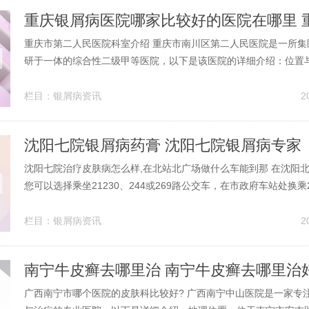
重庆市第二人民医院科室介绍 重庆市南川区第二人民医院是一所集
研于一体的综合性二级甲等医院，以下是该医院的详细介绍：位置
庆市南川区金佛大道231号，占地面积约为15亩，建筑面积达到10
中精卫中心占据7亩，拥有编制床位150张，实际开放床位数增至2
栏目：
银屑病资讯
2
位超过100张...
沈阳七院银屑病药膏 沈阳七院银屑病专家
沈阳七院治疗皮肤病怎么样,在北站北广场做什么车能到那 在沈阳
您可以选择乘坐21230、244或269路公交车，在市政府车站处换乘
第七医院车站下车即可到达目的地。此外，从沈阳北站车站出发，乘
车，在奉天街市府路车站处换乘253路，同样在第七医院车站下车
栏目：
银屑病资讯
2
您的是，查...
南宁牛皮癣去哪里治 南宁牛皮癣去哪里治
广西南宁市哪个医院的皮肤科比较好? 广西南宁中山医院是一家专