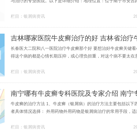
与治疗的专业医院。以下是详细介绍：地理位置：位于南宁市安吉路
利。医院性质：是中国卫生部首批批准成立的专业皮肤病研究与治
西首家专注于皮肤病的专科医院。广西医科大学第一附属医院。广
栏目：
银屑病资讯
2
附属医院。广西人民医院。广西...
长春医大二院和八一医院治疗牛皮癣那个好 要想治好牛皮癣关键看
得这个病的都是心情长期压抑，或心理负担重，对这个病不要太在
腻的东西，这个病会自愈的。综上所述，长春地区的吉大二院和八
科领域较好的选择。但具体选择哪家医院还需根据患者的具体情况
栏目：
银屑病资讯
2
建议在就诊前咨询专业医生或查阅...
牛皮癣的治疗方法 1、牛皮癣（银屑病）的治疗方法主要包括以下
者具体情况选择： 外用药物外用药物是银屑病治疗的常用手段，适
者。常用药物包括：角质促成剂（如水杨酸）：促进角质层正常代
积。角质松解剂（如尿素软膏）：软化增厚皮肤，改善皮肤干燥。
栏目：
银屑病资讯
2
医将牛皮癣分为多种证型，如血...