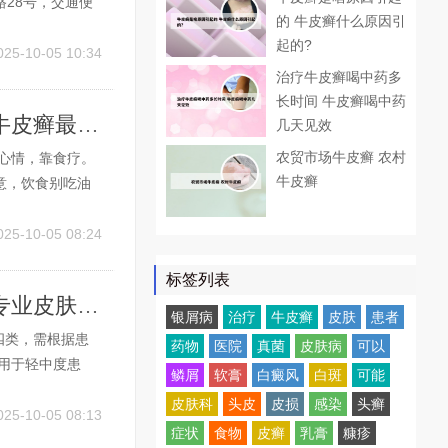
28号，交通便
的 牛皮癣什么原因引
疗医院，也是广
起的?
西医科大学第二
025-10-05 10:34
治疗牛皮癣喝中药多
长时间 牛皮癣喝中药
吉林哪家医院牛皮癣治疗的好 吉林省治疗牛皮癣最好的医院
几天见效
农贸市场牛皮癣 农村
心情，靠食疗。
牛皮癣
意，饮食别吃油
一医院都是皮肤
和需求来决定。
025-10-05 08:24
标签列表
南宁哪有牛皮癣专科医院及专家介绍 南宁专业皮肤病医院哪家好
银屑病
治疗
牛皮癣
皮肤
患者
四类，需根据患
药物
医院
真菌
皮肤病
可以
用于轻中度患
鳞屑
软膏
白癜风
白斑
可能
谢，缓解鳞屑堆
皮肤科
头皮
皮损
感染
头癣
2、中药内服：中
025-10-05 08:13
症状
食物
皮癣
乳膏
糠疹