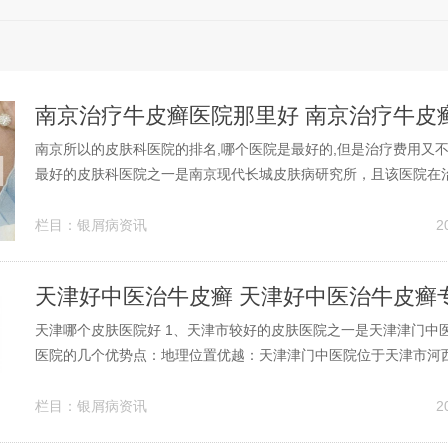
南京所以的皮肤科医院的排名,哪个医院是最好的,但是治疗费用又不要太
最好的皮肤科医院之一是南京现代长城皮肤病研究所，且该医院在
对合理。以下是关于该医院的详细解专业性与权威性：专业治疗：
肤病研究所是一家专注于皮肤病治疗的医院。师资力量：该医院拥
栏目：
银屑病资讯
2
量，汇聚了众多权威专家...
天津好中医治牛皮癣 天津好中医治牛皮癣
天津哪个皮肤医院好 1、天津市较好的皮肤医院之一是天津津门中
医院的几个优势点：地理位置优越：天津津门中医院位于天津市河西
号，交通便利，方便患者前来就诊。2、天津464医院位于天津市南
0号，是一家三级甲等医院，在皮肤科领域享有较高声誉。这家医
栏目：
银屑病资讯
2
富的临床经验和先进...