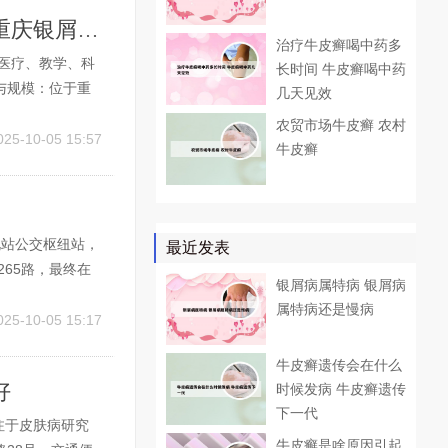
重庆银屑病医院哪家比较好的医院在哪里 重庆银屑病医院排行
治疗牛皮癣喝中药多
医疗、教学、科
长时间 牛皮癣喝中药
与规模：位于重
几天见效
000多平方米，其
农贸市场牛皮癣 农村
50张，精神科床
025-10-05 15:57
牛皮癣
北站公交枢纽站，
最近发表
265路，最终在
银屑病属特病 银屑病
坐800路公交
属特病还是慢病
。不过，需要提醒
025-10-05 15:17
牛皮癣遗传会在什么
好
时候发病 牛皮癣遗传
下一代
注于皮肤病研究
牛皮癣是啥原因引起