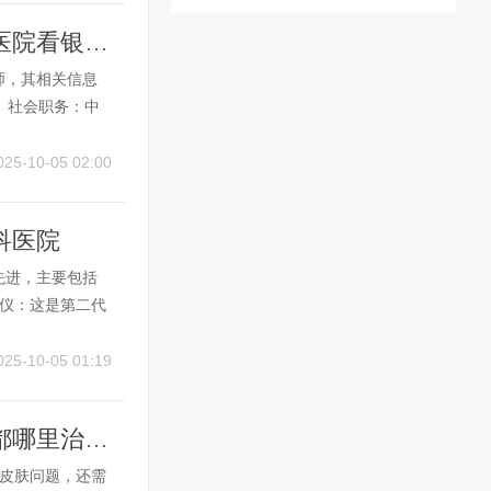
西安银屑病最佳治疗方法有哪些 西安哪个医院看银屑病疗效好
师，其相关信息
。社会职务：中
肤分会的重要成
、吴卫平，一临云
025-10-05 02:00
科医院
先进，主要包括
测仪：这是第二代
检测功能。它配
细节，帮助医生进
025-10-05 01:19
成都那个医院看银屑病效果最好的医院 成都哪里治疗银屑病比较好
看皮肤问题，还需