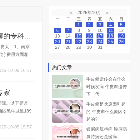
«
2025年10月
»
一
二
三
四
五
六
日
1
2
3
4
5
6
7
8
9
10
11
12
南京治疗牛皮癣医院那里好 南京治疗牛皮癣的专科医院
13
14
15
16
17
18
19
20
21
22
23
24
25
26
... 1、南京
27
28
29
30
31
治疗费用方面相
南京现代长城皮
热门文章
有优厚的师资力
025-10-05 16:17
牛皮癣遗传会在什么
时候发病 牛皮癣遗传
专家
下一代
医院。以下是该
牛皮癣是啥原因引起
区黑牛城道189
的 牛皮癣什么原因引
开区红旗南路60
起的?
院的皮肤科拥有丰
025-10-05 15:57
银屑病属特病 银屑病
属特病还是慢病