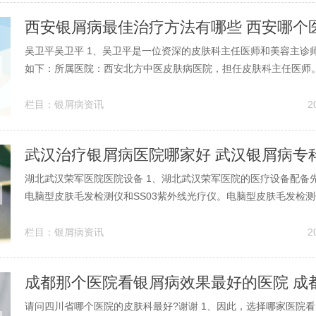
吴卫平吴卫平 1、吴卫平是一位资深的皮肤科主任医师和美容主诊
如下：所属医院：西安北方中医皮肤病医院，担任皮肤科主任医师
国医师学会皮肤病分会的委员，陕西医学美容分会和中西医学会皮
员。临床经验：深耕皮肤病领域近30年，拥有丰富的临床经验。2
栏目：
银屑病资讯
2
的首席技术官，不仅是马拉松...
武汉治疗银屑病医院哪家好 武汉银屑病专
湖北武汉荣军医院医院设备 1、湖北武汉荣军医院的医疗设备配备
电脑型皮肤毛发检测仪和SS03紫外线光疗仪。电脑型皮肤毛发检
皮肤检测仪的升级版，通过与电脑连接，提供了全面的医疗和美容
置了可更换的1倍、50倍、200倍镜头，能够放大皮肤和毛发局部
栏目：
银屑病资讯
2
行精准分析。2、湖北...
请问四川省哪个医院的皮肤科最好?谢谢 1、因此，选择哪家医院