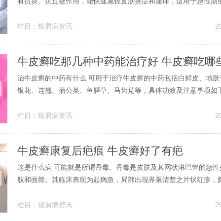
有抗炎、抗过敏作用，能快速减轻皮肤炎症和瘙痒，适用于急性期
者。但需严格遵医嘱使用，避免长期大量涂抹，否则可能引发皮肤
扩张、色素沉着等不良反应。儿童患者应谨慎使用，优先选择低效
栏目：
银屑病资讯
2
缩短疗程。2、糖皮质激素药膏此...
牛皮癣吃那几种中药能治疗好 牛皮癣吃哪
治牛皮癣的中药有什么 可用于治疗牛皮癣的中药包括白鲜皮、地肤
银花、连翘、蒲公英、鱼腥草、马齿苋等，具体功效及注意事项如下
寒，味苦，归脾、胃、膀胱经，具有清热燥湿、祛风解毒的功效，
疮毒、风疹瘙痒、疥癣等皮肤病症，对牛皮癣的湿热型症状有一定
栏目：
银屑病资讯
2
黄：滋阴清热，针对阴虚火旺型牛...
牛皮癣康复后疤痕 牛皮癣好了有疤
这是什么病 可能就是所谓丹毒。丹毒是皮肤及其网状淋巴管的急性
肢和面部。其临床表现为起病急，局部出现界限清楚之片状红疹，
隆起，压之褪色。皮肤表面紧张炽热，迅速向四周蔓延，有烧灼样
及头痛等。丹毒的西医治疗方法一般分以下两种。如果是点片发生
栏目：
银屑病资讯
2
（大蒜菌核病），真菌性病害。大...