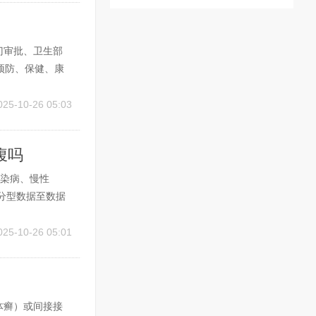
门审批、卫生部
预防、保健、康
银屑病治疗方面
化、规模化方向
025-10-26 05:03
腹吗
传染病、慢性
A分型数据至数据
功由分库专人联系
步进行传染病筛查
025-10-26 05:01
体癣）或间接接