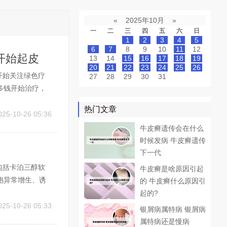
«
2025年10月
»
一
二
三
四
五
六
日
1
2
3
4
5
6
7
8
9
10
11
12
开始起皮
13
14
15
16
17
18
19
20
21
22
23
24
25
26
开始关注绿色疗
27
28
29
30
31
多钱开始治疗，
有效果，但复发
热门文章
三年多了，期间
025-10-26 05:36
牛皮癣遗传会在什么
时候发病 牛皮癣遗传
下一代
包括卡泊三醇软
牛皮癣是啥原因引起
胞异常增生、诱
的 牛皮癣什么原因引
皮肤红斑、鳞屑及
起的?
使用可能引发皮
025-10-26 05:33
银屑病属特病 银屑病
属特病还是慢病