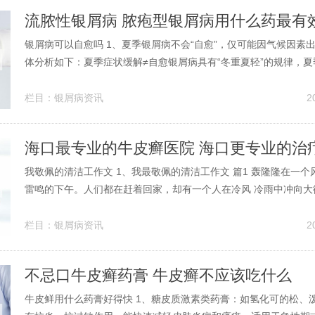
流脓性银屑病 脓疱型银屑病用什么药最有
银屑病可以自愈吗 1、夏季银屑病不会“自愈”，仅可能因气候因素
体分析如下：夏季症状缓解≠自愈银屑病具有“冬重夏轻”的规律，
皮损症状可能自行消退，但这并不代表疾病完全康复。医生明确指
转是暂时现象，若未接受规范治疗，冬季症状可能再次加重。2、
栏目：
银屑病资讯
2
愈多见于病情较轻、无...
我敬佩的清洁工作文 1、我最敬佩的清洁工作文 篇1 轰隆隆在一
雷鸣的下午。人们都在赶着回家，却有一个人在冷风 冷雨中冲向大
么回事呢？ 他是一个普普通通的清洁工，他高高的个子，黑黑的脸
亮的眼睛就像两颗黑宝石。他衣衫褴褛，别看他表面很脏，心灵却
栏目：
银屑病资讯
2
午无私奉献地做了一位无...
不忌口牛皮癣药膏 牛皮癣不应该吃什么
牛皮鲜用什么药膏好得快 1、糖皮质激素类药膏：如氢化可的松、