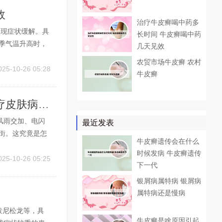
效
治疗牛皮癣喝中药多
出现症状缓解。具
长时间 牛皮癣喝中药
夏季气温升高时，
几天见效
出，夏季病情好
农贸市场牛皮癣 农村
需注意：银屑病自
025-10-26 05:28
牛皮癣
海口最专业的牛皮癣医院 海口更专业的治疗皮肤病医院
个风雨交加、电闪
最近发表
街。这究竟是怎
牛皮癣遗传会在什么
庞，一双黑得发
时候发病 牛皮癣遗传
很美，在一个下
025-10-26 05:25
下一代
银屑病属特病 银屑病
属特病还是慢病
泼尼松龙等，具
牛皮癣是啥原因引起