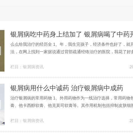
银屑病吃中药身上结加了 银屑病喝了中药
么么给我治疗的经历全 1、年，我生完孩子，经济条件也好了，就
法，在网上找到一家据说通过背部疏通经络治疗的医院，我花了好
确实服药了，但效果并不好。后来，我又尝试了火疗，用在头部也
太快。2、混合痔治疗经历记录与分享 病情背景 我患有混合痔已经
栏目：
银屑病资讯
2
一直采取保守治疗的方式，尝...
银屑病用什么中诚药 治疗银屑病中成药
治疗银屑病的常用药物 1、外用药物作为一线治疗选择，常用药物
膏、他卡西醇软膏、他克莫司软膏等。其作用机制包括抑制皮肤细
导细胞分化，或通过抑制T淋巴细胞活化减少炎症反应，从而缓解
瘙痒等症状。此类药物局部使用，副作用相对较少，但需注意长期
栏目：
银屑病资讯
2
肤刺激。2、治疗银屑病的常用...