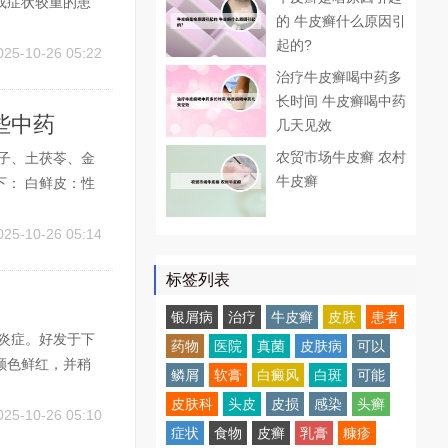
或症状较重的患
的 牛皮癣什么原因引
萎缩、毛细血管
起的?
或中效激素，并
025-10-26 05:22
治疗牛皮癣喝中药多
长时间 牛皮癣喝中药
些中药
几天见效
农贸市场牛皮癣 农村
子、土茯苓、金
牛皮癣
： 白鲜皮：性
常用于治疗湿热
缓解作用。地
025-10-26 05:14
标签列表
银屑病
治疗
牛皮癣
皮肤
患者
炎症。好发于下
药物
医院
真菌
皮肤病
可以
颜色鲜红，并稍
鳞屑
软膏
白癜风
白斑
可能
痛。伴高热畏寒
皮肤科
头皮
皮损
感染
头癣
疑是大蒜白腐病
025-10-26 05:10
症状
食物
皮癣
乳膏
糠疹