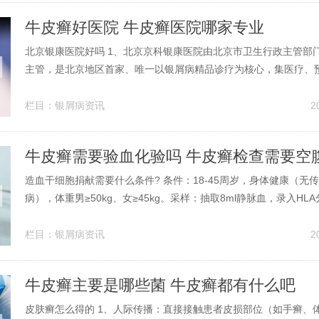
牛皮癣好医院 牛皮癣医院哪家专业
北京银康医院好吗 1、北京京科银康医院由北京市卫生行政主管部
主管，是北京地区首家、唯一以银屑病精品诊疗为核心，集医疗、
复、科研为一体，严格按照世界卫生组织诊疗规范的标准设立，在
具有全球领先技术，立足北京、辐射全国、影响世界，正朝着国际
栏目：
银屑病资讯
2
发展的现代化专业医院。2、北京...
牛皮癣需要验血化验吗 牛皮癣检查需要空
造血干细胞捐献需要什么条件? 条件：18-45周岁，身体健康（无
病），体重男≥50kg、女≥45kg。采样：抽取8ml静脉血，录入HL
库。配型与激活 初筛匹配：系统自动比对患者HLA基因，匹配成
（平均等待期2-5年）。高分辨检测：二次血样确认配型精度，同
栏目：
银屑病资讯
2
（HI...
牛皮癣主要是哪些菌 牛皮癣都有什么吧
皮肤癣怎么得的 1、人际传播：直接接触患者皮损部位（如手癣、