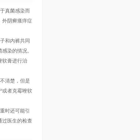
由于真菌感染而
。外阴癣瘙痒症
袜子和内裤共同
菌感染的情况。
唑软膏进行治
因不清楚，但是
宁或者克霉唑软
。
严重时还可能引
通过医生的检查