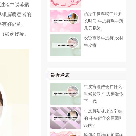
的过程中脱落鳞
治疗牛皮癣喝中药多
从银屑病患者的
长时间 牛皮癣喝中药
是有好处的。
几天见效
应（如药物疹、
农贸市场牛皮癣 农村
牛皮癣
最近发表
牛皮癣遗传会在什么
时候发病 牛皮癣遗传
下一代
牛皮癣是啥原因引起
的 牛皮癣什么原因引
起的?
银屑病属特病 银屑病