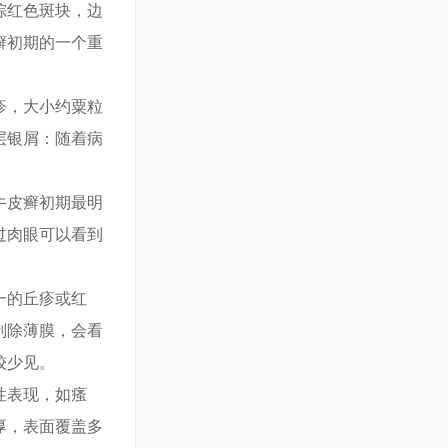
棕红色斑块，边
癣初期的一个重
疹，大小约粟粒
层银屑：随着病
牛皮癣初期最明
过肉眼可以看到
一的丘疹或红
刮除薄膜，会看
较少见。
性表现，如瘙
厚，表面覆盖多