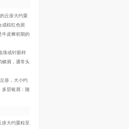
癣的丘疹大约粟
合成棕红色斑
是牛皮癣初期的
血珠或针眼样
的鳞屑，通常头
色丘疹，大小约
。多层银屑：随
丘疹大约粟粒至