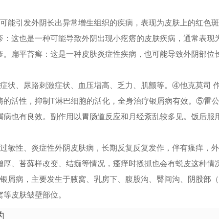
种可能引发外阴长出异常增生组织的疾病，表现为皮肤上的红色
疹：这也是一种可能导致外阴出现小疙瘩的皮肤疾病，通常表现
疹。扁平苔癣：这是一种皮肤炎症性疾病，也可能导致外阴部位
道症状、尿路刺激症状、血压增高、乏力、肌颤等。④他克莫司 
酶的活性，抑制T淋巴细胞的活化，全身治疗银屑病有效。⑤雷公
屑病也有良效。副作用以胃肠道反应和月经紊乱较多见。饭后服
的过敏性、炎症性外阴皮肤病，长期反复反复发作，伴有瘙痒，
增厚、苔藓样改变、结痂等情况，瘙痒时搔抓也会有蜕皮这种情
侧银屑病，主要发生于腋窝、乳房下、腹股沟、臀间沟、阴股部
窝等皮肤皱壁部位。
的