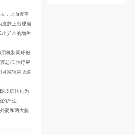
斑块，上面覆盖
为皮肤上出现扁
长出异常的增生
作用机制同环孢
藤总甙 治疗银
用可减轻胃肠道
外阴皮疹转化为
况的产生。
（外阴和两大腿