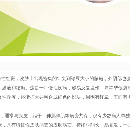
为急性红斑，皮肤上出现密集的针尖到绿豆大小的脓疱，外阴部也
、渗液和结痂。这是一种慢性疾病，容易反复发作。寻常型银屑病
炎性丘疹，逐渐扩大并融合成红色的斑块，周围有红晕，表面有
变，通常与头皮，躯干，伸肌伸肌等病变共存，仅有少数病人单
状，具有特征性皮肤病变的皮肤病变。持续时间长，易复发，一