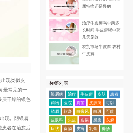
属特病还是慢病
治疗牛皮癣喝中药多
长时间 牛皮癣喝中药
几天见效
农贸市场牛皮癣 农村
牛皮癣
会出现类似皮
标签列表
 最常见的一
银屑病
治疗
牛皮癣
皮肤
患者
多层干燥的银色
药物
医院
真菌
皮肤病
可以
鳞屑
软膏
白癜风
白斑
可能
独出现。阴银屑
皮肤科
头皮
皮损
感染
头癣
些患者在治愈后
症状
食物
皮癣
乳膏
糠疹