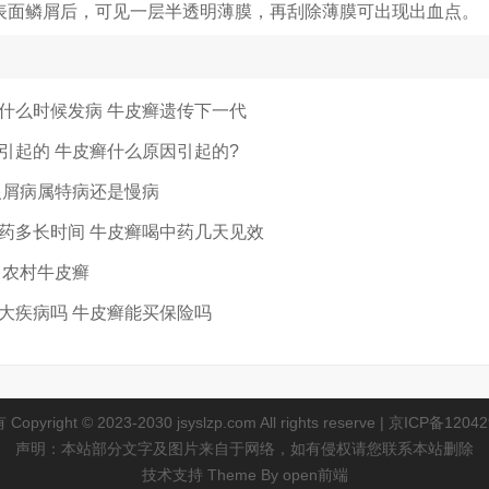
表面鳞屑后，可见一层半透明薄膜，再刮除薄膜可出现出血点。
什么时候发病 牛皮癣遗传下一代
引起的 牛皮癣什么原因引起的?
银屑病属特病还是慢病
药多长时间 牛皮癣喝中药几天见效
 农村牛皮癣
大疾病吗 牛皮癣能买保险吗
pyright © 2023-2030 jsyslzp.com All rights reserve |
京ICP备12042
声明：本站部分文字及图片来自于网络，如有侵权请您联系本站删除
技术支持 Theme By
open前端