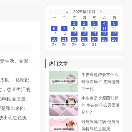
«
2025年10月
»
一
二
三
四
五
六
日
1
2
3
4
5
6
7
8
9
10
11
12
13
14
15
16
17
18
19
20
21
22
23
24
25
26
27
28
29
30
31
夫妻生活。专家
热门文章
。
牛皮癣遗传会在什么
皮肤。 私密部
时候发病 牛皮癣遗传
下一代
时，患者生活的
牛皮癣是啥原因引起
影响性爱质量。
的 牛皮癣什么原因引
癣是张出来的，
起的?
肤出现红色斑
银屑病属特病 银屑病
属特病还是慢病