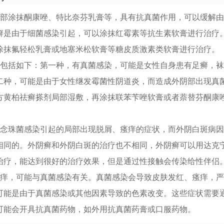
局部涂抹酮康唑、特比奈芬乳膏等，具有抗真菌作用，可以缓解
癣是由于细菌感染引起，可以涂抹红霉素等抗生素软膏进行治疗
涂抹氟轻松乳膏或地塞米松软膏等糖皮质激素类软膏进行治疗。
因包括如下：第一种，有真菌感染，可能是女性自身患有足癣，
二种，可能是由于女性继发霉菌性阴道炎，而造成外阴部出现真
方黄柏祛癣搽剂局部湿敷，再涂抹联苯苄唑软膏或者萘替芬酮康
色念珠菌感染引起的局部出现脱屑、瘙痒的症状，而外阴白斑病
相同的。外阴癣和外阴白斑的治疗也不相同，外阴癣可以用达克
治疗，能达到很好的治疗效果，但是通过性接触会传染给性伴侣
瘙痒，可能与真菌感染有关。真菌感染会导致皮肤发红、瘙痒，
可能是由于真菌感染或其他因素导致的色素改变。这些症状需要
可能会开具抗真菌药物，如外用抗真菌药膏或口服药物。