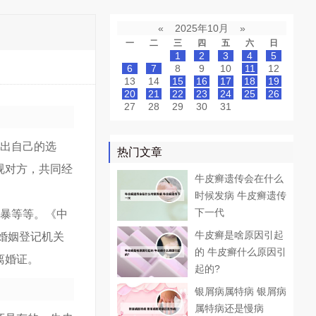
«
2025年10月
»
一
二
三
四
五
六
日
1
2
3
4
5
6
7
8
9
10
11
12
13
14
15
16
17
18
19
20
21
22
23
24
25
26
27
28
29
30
31
做出自己的选
热门文章
视对方，共同经
牛皮癣遗传会在什么
时候发病 牛皮癣遗传
下一代
家暴等等。《中
牛皮癣是啥原因引起
婚姻登记机关
的 牛皮癣什么原因引
离婚证。
起的?
银屑病属特病 银屑病
属特病还是慢病