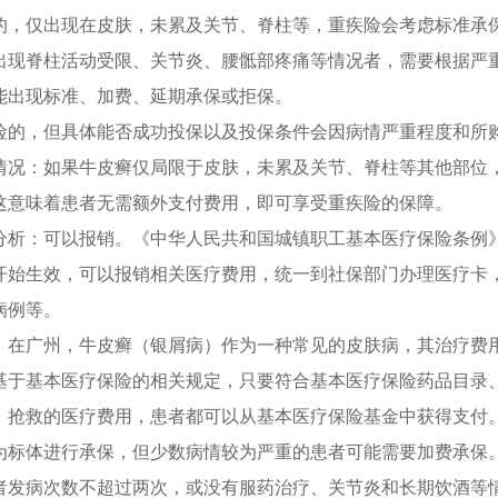
的，仅出现在皮肤，未累及关节、脊柱等，重疾险会考虑标准承
出现脊柱活动受限、关节炎、腰骶部疼痛等情况者，需要根据严
能出现标准、加费、延期承保或拒保。
险的，但具体能否成功投保以及投保条件会因病情严重程度和所
情况：如果牛皮癣仅局限于皮肤，未累及关节、脊柱等其他部位
这意味着患者无需额外支付费用，即可享受重疾险的保障。
分析：可以报销。《中华人民共和国城镇职工基本医疗保险条例》
开始生效，可以报销相关医疗费用，统一到社保部门办理医疗卡
病例等。
。在广州，牛皮癣（银屑病）作为一种常见的皮肤病，其治疗费
基于基本医疗保险的相关规定，只要符合基本医疗保险药品目录
、抢救的医疗费用，患者都可以从基本医疗保险基金中获得支付
为标体进行承保，但少数病情较为严重的患者可能需要加费承保
者发病次数不超过两次，或没有服药治疗、关节炎和长期饮酒等