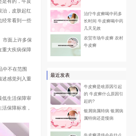
还是有的，牛皮
根治，皮肤起红
治疗牛皮癣喝中药多
也经常看到一些
长时间 牛皮癣喝中药
几天见效
农贸市场牛皮癣 农村
。市面上许多保
牛皮癣
在重大疾病保障
品中不在范围
最近发表
描述感觉列入重
牛皮癣是啥原因引起
的 牛皮癣什么原因引
最低生活保障审
起的?
生活保障标准，
银屑病属特病 银屑病
属特病还是慢病
牛皮癣遗传会在什么