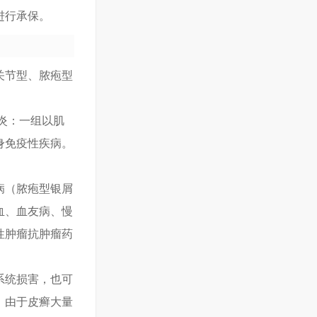
进行承保。
关节型、脓疱型
炎：一组以肌
身免疫性疾病。
病（脓疱型银屑
血、血友病、慢
性肿瘤抗肿瘤药
系统损害，也可
：由于皮癣大量