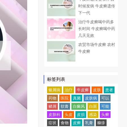
时候发病 牛皮癣遗传
下一代
治疗牛皮癣喝中药多
长时间 牛皮癣喝中药
几天见效
农贸市场牛皮癣 农村
牛皮癣
标签列表
银屑病
治疗
牛皮癣
皮肤
患者
药物
医院
真菌
皮肤病
可以
鳞屑
软膏
白癜风
白斑
可能
皮肤科
头皮
皮损
感染
头癣
症状
食物
皮癣
乳膏
糠疹