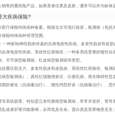
上销售的重疾险产品，如果患者仅累及皮肤，通常可以作为标体
重大疾病保险?
市医疗保险特殊病种备案。根据北京市现行政策，银屑病（包括
疗保险特殊病种管理范围。
力：一种影响神经肌肉传递的自身免疫性疾病。多发性肌炎和皮肌
的自身免疫性疾病。系统性红斑狼疮：一种多系统受累的慢性自
病、关节病型银屑病、红皮病型银屑病等类型。
包括重症肌无力、多发性肌炎和皮肌炎、系统性红斑狼疮、银屑
皮病型银屑病）、真性红细胞增多症、白塞氏病、再生障碍性贫
偿期肝硬化（抗病毒治疗）、慢性丙型肝炎（抗病毒治疗）、恶
肾等系统损害。特别是泛发性脓疱型银屑病，常常并发肝、肾等
紊乱或者肝肾功能衰竭，从而危及生命。蛋白质及营养物质丢失