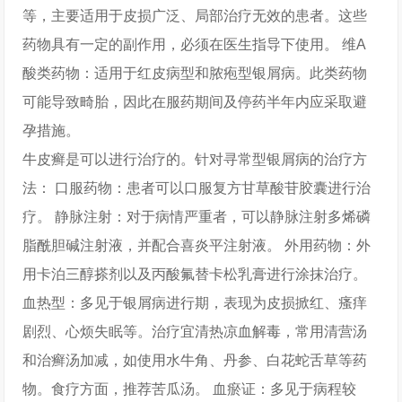
等，主要适用于皮损广泛、局部治疗无效的患者。这些
药物具有一定的副作用，必须在医生指导下使用。 维A
酸类药物：适用于红皮病型和脓疱型银屑病。此类药物
可能导致畸胎，因此在服药期间及停药半年内应采取避
孕措施。
牛皮癣是可以进行治疗的。针对寻常型银屑病的治疗方
法： 口服药物：患者可以口服复方甘草酸苷胶囊进行治
疗。 静脉注射：对于病情严重者，可以静脉注射多烯磷
脂酰胆碱注射液，并配合喜炎平注射液。 外用药物：外
用卡泊三醇搽剂以及丙酸氟替卡松乳膏进行涂抹治疗。
血热型：多见于银屑病进行期，表现为皮损掀红、瘙痒
剧烈、心烦失眠等。治疗宜清热凉血解毒，常用清营汤
和治癣汤加减，如使用水牛角、丹参、白花蛇舌草等药
物。食疗方面，推荐苦瓜汤。 血瘀证：多见于病程较