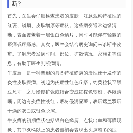
断?
首先，医生会仔细检查患者的皮肤，注意观察特征性的
红斑、鳞屑、皮肤增厚等症状。这些病变通常边缘清
晰，表面覆盖着一层银白色鳞片，同时可能伴有轻微的
瘙痒或疼痛感。其次，医生会结合病史询问来诊断牛皮
癣。了解患者发病时间、部位、扩散情况、家族史等信
息，有助于医生判断病情。
牛皮癣，是一种普遍的具备特征鳞屑的漫性便于发作的
炎性皮肤疾病。初起为炎症性红色丘疹，约粟粒状至黑
豆尺寸，之后慢慢扩张或结合变成红棕色软斑，界限清
晰，周边有炎症性淡红，底材侵润显著，表层遮盖双层
干燥的灰白或银色脱屑。
牛皮癣的初期症状包括银白色鳞屑、点状出血和薄膜现
象，其中80%以上的患者最初会表现出头屑增多的症