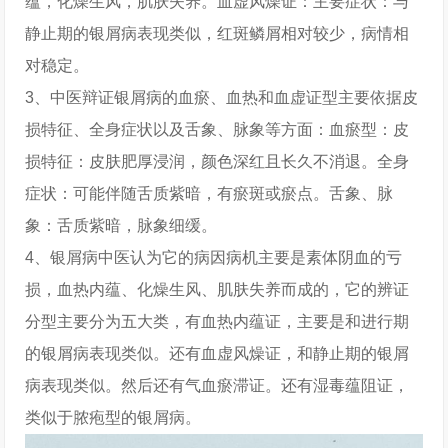
蕴，化燥生风，肌肤失养。血虚风燥证：主要症状：与
静止期的银屑病表现类似，红斑鳞屑相对较少，病情相
对稳定。
3、中医辩证银屑病的血瘀、血热和血虚证型主要依据皮
损特征、全身症状以及舌象、脉象等方面：血瘀型：皮
损特征：皮肤肥厚浸润，颜色深红且长久不消退。全身
症状：可能伴随舌质紫暗，有瘀斑或瘀点。舌象、脉
象：舌质紫暗，脉象细缓。
4、银屑病中医认为它的病因病机主要是素体阴血的亏
损，血热内蕴、化燥生风、肌肤失养而成的，它的辨证
分型主要分为五大类，有血热内蕴证，主要是和进行期
的银屑病表现类似。还有血虚风燥证，和静止期的银屑
病表现类似。然后还有气血瘀滞证。还有湿毒蕴阻证，
类似于脓疱型的银屑病。