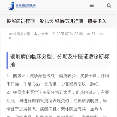
银屑病进行期一般几天 银屑病进行期一般要多久
银屑病资讯
小金金
2025-07-04 02:30
57
0
银屑病的临床分型、分期及中医证后诊断标
准
1、阴虚证：皮疹颜色淡红，鳞屑较少，皮肤干燥，伴咽
干口燥，手足心热，舌质嫩，少苔或有裂纹，脉细。
2、银屑病中医辩证主要分为五大类：血热内蕴证：主要
症状：与进行期的银屑病表现类似，红斑鳞屑明显，病
情处于进展状态。病因病机：素体阴血亏损，血热内