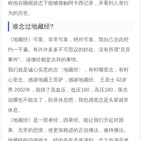
称他在睡眠状态下能够接触阿卡西记录，并看到人类行
为的历史。
谁念过地藏经?
《地藏经》可靠。非常可靠，绝对可靠。我自己念此经
约一千遍。有许许多多不可思议的好处。没有所谓“灵异
事件”。 读佛经都是吉祥的事情。
我们就是诚心实意的念〈地藏经〉，有时嘴里念，有时
心里念。感谢地藏王菩萨，感谢地藏经。 王居士 42岁
男 2002年，我得了高血压，低压160，高压180，医生
说哪也不能去了，卧床休息吧，我也感觉总是头晕就常
休息。
《地藏经》是一部孝经，因果经。能让我们升起对因
果、无常的恐惧，使更加精进的正信佛法，修持佛法。
地藏经的功德很大，经中也有具体讲到。念之前净手漱