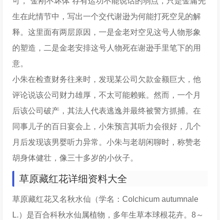
可，“金刚不坏体”存有运功不能说话的弱点，只是金庸先
生在此情节中，写出一个交代谢逊为何能打死空见的解
释。这里面有两层原因，一是金老对空见这号人物形象
的塑造，二是金老安排这号人物死在谢逊手里笔下的用
意。
小朱在检查财务往来时，发现某公司欠款金额巨大，他
评论说该公司财力雄厚，不太可能赖账。然而，一个月
后该公司破产，其法人代表逃逸并最终被警方抓捕。在
同事儿子的百日宴会上，小朱预言其听力会很好，几个
月后发现该男婴听力异常。小朱与老胡闲聊时，称赞老
胡身体健壮，像三十多岁的小伙子。
草原藏红花详细资料大全
草原藏红花又名秋水仙（学名：Colchicum autumnale
L.）是百合科秋水仙属植物，多年生草本球根花卉。8～