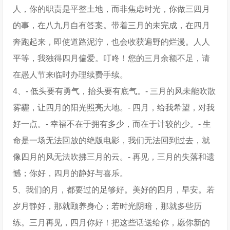
人，你的职责是平整土地，而非焦虑时光，你做三四月
的事，在八九月自有答案。带着三月的未完成，在四月
奔跑起来，即使道路泥泞，也会收获遍野的烂漫。人人
平等，我独得四月偏爱。叮咚！您的三月余额不足，请
在愚人节来临时办理续费手续。
4、- 低头要有勇气，抬头要有底气。- 三月的风未能吹散
雾霾，让四月的阳光照亮大地。- 四月，给我希望，对我
好一点。- 幸福不在于拥有多少，而在于计较的少。- 生
命是一场无法回放的绝版电影，我们无法回到过去，就
像四月的风无法吹拂三月的云。- 再见，三月的失落和遗
憾；你好，四月的静好与喜乐。
5、我们的月，都要过的足够好。美好的四月，早安。若
岁月静好，那就颐养身心；若时光阴暗，那就多些历
练。三月再见，四月你好！把这些话送给你，愿你新的