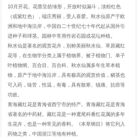
10月开花。花蕾呈纺缍形，开放时似漏斗，淡粉红色
（或紫红色），端庄秀丽，受人喜爱。秋水仙原产于欧
洲和地中海沿岸，中国自二十世纪七十年代起从国外引
进种子和球茎。园林中常用作岩石园或花坛种植。
秋水仙是著名的观赏花卉，别称美丽秋水仙、草原藏红
花等，在生物学分类上属于植物界、被子植物门、单子
叶植物纲、百合目、百合科、秋水仙属多年生草本植
物，原产于地中海沿岸，具有极高的观赏价值，鳞茎也
可入药，味苦，性温，有毒，具有散寒、镇痛、抗癌等
功效。
青海藏红花是青海省西宁市的特产。青海藏红花是青海
省著名的中药材。藏红花是一种鸢尾科番红花属的多年
生花卉，也是一种常见的香料。《本草纲目》将它列入
药物之类，中国浙江等地有种植。