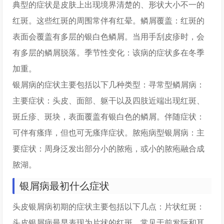
典型的症状是皮肤上出现境界清楚的、形状大小不一的
红斑。这些红斑的周围常伴有红晕。鳞屑覆盖：红斑的
表面会覆盖有多层的银白色鳞屑。当用手刮皮疹时，会
有多层的鳞屑脱落。季节性变化：该病的症状多在冬季
加重。
银屑病的症状主要包括以下几种类型：寻常型鳞屑病：
主要症状：头皮、面部、躯干以及四肢近端出现红斑、
斑丘疹、斑块，表面覆盖有银白色的鳞屑。伴随症状：
可伴有瘙痒，但也可无瘙痒症状。脓疱病型银屑病：主
要症状：周身泛发出部分小的脓疱，或小的脓疱融合成
脓湖。
银屑病最初什么症状
头皮银屑病初期的症状主要包括以下几点：片状红斑：
头皮银屑病最早表现为片状的红斑，常见于前发际和耳