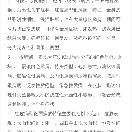
2、特征：除皮损外，还可出现关节病变，一般先有皮
损，后出现关节症状。红皮病型银屑病：特征：全身皮
肤弥漫性潮红、浸润肿胀，伴有大量糠状鳞屑，期间可
有片状正常皮肤。可伴有全身症状，如发热、浅表淋巴
结肿大等。病程较长，易复发。脓疱型银屑病：分类：
分为泛发性和局限性两型。
3、主要特点：表现为广泛或限局性分布的红色丘疹、斑
块，上覆银白色鳞屑。特殊类型：包括急性点滴状银屑
病、脂溢性银屑病、反向银屑病和尿布银屑病。脓疱型
银屑病：泛发性脓疱型：常急性发病，在皮肤上迅速出
现针尖至粟粒大小的浅在性无菌性小脓疱，可融合形成
片状脓湖，伴全身症状。
4、红皮病型银屑病的特征主要包括以下几点：皮肤表
现：大面积红斑：躯干、四肢会出现大面积、弥漫性红