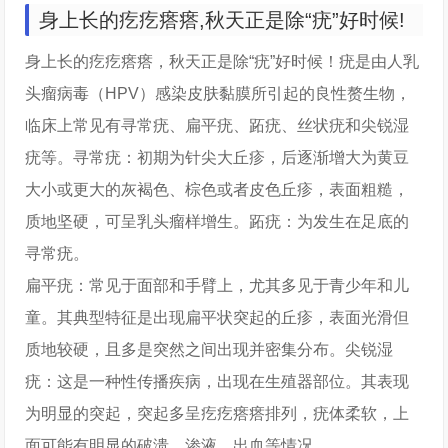
身上长的疙疙瘩瘩,秋天正是除“疣”好时候!
身上长的疙疙瘩瘩，秋天正是除“疣”好时候！疣是由人乳
头瘤病毒（HPV）感染皮肤黏膜所引起的良性赘生物，
临床上常见有寻常疣、扁平疣、跖疣、丝状疣和尖锐湿
疣等。寻常疣：初期为针尖大丘疹，后逐渐增大为黄豆
大小或更大的灰褐色、棕色或者皮色丘疹，表面粗糙，
质地坚硬，可呈乳头瘤样增生。跖疣：为发生在足底的
寻常疣。
扁平疣：常见于面部和手臂上，尤其多见于青少年和儿
童。其典型特征是出现扁平状突起的丘疹，表面光滑但
质地较硬，且多是突然之间出现并密集分布。尖锐湿
疣：这是一种性传播疾病，出现在生殖器部位。其表现
为明显的突起，突起多呈疙疙瘩瘩排列，疣体柔软，上
面可能有明显的破溃、渗液、出血等情况。