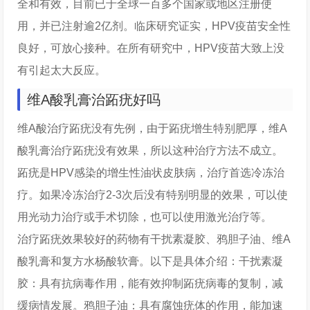
全和有效，目前已于全球一百多个国家或地区注册使
用，并已注射逾2亿剂。临床研究证实，HPV疫苗安全性
良好，可放心接种。在所有研究中，HPV疫苗大致上没
有引起太大反应。
维A酸乳膏治跖疣好吗
维A酸治疗跖疣没有先例，由于跖疣增生特别肥厚，维A
酸乳膏治疗跖疣没有效果，所以这种治疗方法不成立。
跖疣是HPV感染的增生性油状皮肤病，治疗首选冷冻治
疗。如果冷冻治疗2-3次后没有特别明显的效果，可以使
用光动力治疗或手术切除，也可以使用激光治疗等。
治疗跖疣效果较好的药物有干扰素凝胶、鸦胆子油、维A
酸乳膏和复方水杨酸软膏。以下是具体介绍：干扰素凝
胶：具有抗病毒作用，能有效抑制跖疣病毒的复制，减
缓病情发展。鸦胆子油：具有腐蚀疣体的作用，能加速