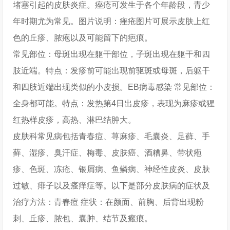
堵塞引起的皮肤炎症。痤疮可发生于各个年龄段，青少
年时期尤为常见。图片说明：痤疮图片可展示皮肤上红
色的丘疹、脓疱以及可能留下的疤痕。
常见部位：母斑出现在躯干部位，子斑出现在躯干和四
肢近端。特点：发疹前可能出现前驱斑或母斑，后躯干
和四肢近端出现类似的小皮损。EB病毒感染 常见部位：
全身都可能。特点：发热第4日出皮疹，表现为麻疹或猩
红热样皮疹，高热、淋巴结肿大。
皮肤科常见病包括青春痘、荨麻疹、毛囊炎、足藓、手
藓、湿疹、臭汗症、梅毒、皮肤癌、酒糟鼻、带状疱
疹、色斑、冻疮、银屑病、鱼鳞病、神经性皮炎、皮肤
过敏、痱子以及瘙痒症等。以下是部分皮肤病的症状及
治疗方法：青春痘 症状：在颜面、前胸、后背出现粉
刺、丘疹、脓包、囊肿、结节及瘢痕。