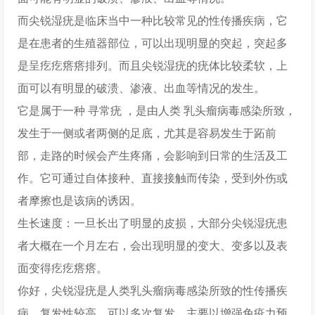
而尖锐湿疣是临床当中一种比较常见的性传播疾病，它
是在患者的生殖器部位，可以出现明显的突起，突起多
是呈疙疙瘩瘩排列。而且尖锐湿疣的疣体比较柔软，上
面可以有明显的破溃、渗液、出血等情况的发生。
它是属于一种 寻常疣 ，是由人类 乳头瘤病毒感染所致，
发生于一侧或者两侧的足底，尤其是容易发生于跖前
部，走路的时候会产生疼痛，会影响到日常的生活及工
作。它可通过自体接种、直接接触而传染，受到外伤或
者摩擦也是该病的诱因。
生长速度：一旦长出了明显的皮损，大部分尖锐湿疣患
者大概在一个月左右，会出现明显的变大、变多以及表
面变得疙疙瘩瘩。
你好，尖锐湿疣是人类乳头瘤病毒感染所致的性传播疾
病，复发性较高，可以多次复发，主要以增强免疫力预