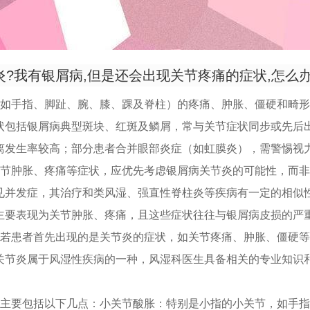
?我有银屑病,但是还会出现关节疼痛的症状,怎么办.
（如手指、脚趾、腕、膝、踝及脊柱）的疼痛、肿胀、僵硬和畸
状包括银屑病典型斑块、红斑及鳞屑，常与关节症状同步或先后
离发生率较高；部分患者合并眼部炎症（如虹膜炎），需警惕视
关节肿胀、疼痛等症状，应优先考虑银屑病关节炎的可能性，而
见并发症，其治疗和类风湿、强直性脊柱炎等疾病有一定的相似
主要表现为关节肿胀、疼痛，且这些症状往往与银屑病皮损的严
：若患者首先出现的是关节炎的症状，如关节疼痛、肿胀、僵硬
关节炎属于风湿性疾病的一种，风湿科医生具备相关的专业知识
状主要包括以下几点：小关节酸胀：特别是小指的小关节，如手