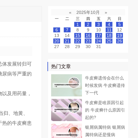
«
2025年10月
»
一
二
三
四
五
六
日
1
2
3
4
5
6
7
8
9
10
11
12
13
14
15
16
17
18
19
20
21
22
23
24
25
26
27
28
29
30
31
总体发展转归可
热门文章
糖尿病等严重的
牛皮癣遗传会在什么
时候发病 牛皮癣遗传
下一代
物以及用药量，
牛皮癣是啥原因引起
的 牛皮癣什么原因引
当归、地黄、
起的?
于热的牛皮癣患
银屑病属特病 银屑病
属特病还是慢病