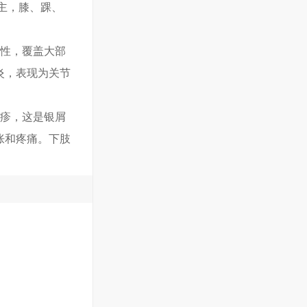
主，膝、踝、
漫性，覆盖大部
炎，表现为关节
皮疹，这是银屑
胀和疼痛。下肢