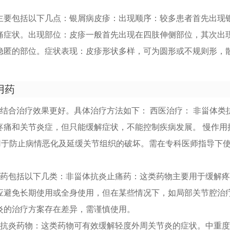
主要包括以下几点：银屑病皮疹：出现顺序：较多患者首先出现
痛症状。出现部位：皮疹一般首先出现在四肢伸侧部位，其次出
隐匿的部位。症状表现：皮疹形状多样，可为圆形或不规则形，
用药
结合治疗效果更好。具体治疗方法如下： 西医治疗： 非甾体类
疼痛和关节炎症，但只能缓解症状，不能控制疾病发展。 慢作用
用于防止病情恶化及延缓关节组织的破坏。需在专科医师指导下
用药包括以下几类：非甾体抗炎止痛药：这类药物主要用于缓解
应避免长期使用或全身使用，但在某些情况下，如局部关节腔治
炎的治疗方案存在差异，需谨慎使用。
类抗炎药物：这类药物可有效缓解轻度外周关节炎的症状。中重