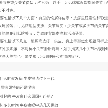
关节炎或少关节炎型：占70%，以手、足远端或近端指间关节为
布不对称。
主要包括以下几个方面：典型的银屑样皮疹：皮疹呈泛发性和弥
银屑脱落。可见脓疱型皮疹。关节病变：少关节或多关节的关节
可能侵犯到骶髂关节，导致腰背部疼痛和活动受限。
主要包括以下几点：银屑病皮疹：头皮、身上等部位出现银屑样
节肿胀疼痛：不对称小关节肿胀疼痛：如手指某几个关节出现肿
这些大关节也可能受累，出现肿胀和疼痛的症状。
什么时候发病 牛皮癣遗传下一代
银屑病属特病还是慢病
引起的 牛皮癣什么原因引起的?
药多长时间 牛皮癣喝中药几天见效