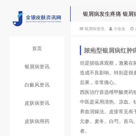
银屑病发生疼痛 银屑
银屑病资讯
小金金
首页
脓疱型银屑病红肿
但是据临床观察，激素在
银屑病资讯
造成不良影响。特别是很
后果，非常痛心。
白癜风资讯
西医治疗首选维甲酸类药
中医是采用清热、凉血、
皮肤病资讯
养血润燥法。皮疹常见有
皮肤病用药
元参、麦冬、白芍、首乌
者。