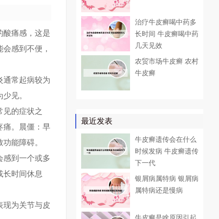
治疗牛皮癣喝中药多
的酸痛感，这是
长时间 牛皮癣喝中药
几天见效
能会感到不便，
农贸市场牛皮癣 农村
牛皮癣
炎通常起病较为
为少见。
常见的症状之
最近发表
疼痛。晨僵：早
牛皮癣遗传会在什么
致功能障碍。
时候发病 牛皮癣遗传
会感到一个或多
下一代
或长时间休息
银屑病属特病 银屑病
属特病还是慢病
表现为关节与皮
牛皮癣是啥原因引起