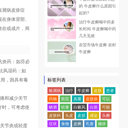
的 牛皮癣什么原因引
银屑病皮疹症
起的?
现在身体背部、
治疗牛皮癣喝中药多
散在或成片，局
长时间 牛皮癣喝中药
几天见效
农贸市场牛皮癣 农村
牛皮癣
抗炎药：如芬必
抗风湿药：如
使用，因具有毒
标签列表
银屑病
治疗
牛皮癣
皮肤
患者
疼痛和减少关节
药物
医院
真菌
皮肤病
可以
疗时，可考虑使
鳞屑
软膏
白癜风
白斑
可能
皮肤科
头皮
皮损
感染
头癣
症状
食物
皮癣
乳膏
糠疹
度关节炎或轻度