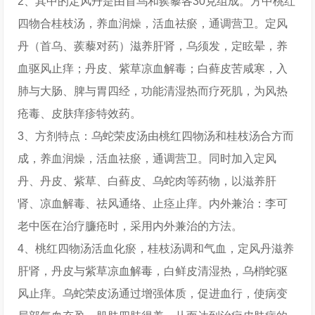
2、其中的定风丹是由首乌和蒺藜各30克组成。方中桃红
四物合桂枝汤，养血润燥，活血祛瘀，通调营卫。定风
丹（首乌、蒺藜对药）滋养肝肾，乌须发，定眩晕，养
血驱风止痒；丹皮、紫草凉血解毒；白藓皮苦咸寒，入
肺与大肠、脾与胃四经，功能清湿热而疗死肌，为风热
疮毒、皮肤痒疹特效药。
3、方剂特点：乌蛇荣皮汤由桃红四物汤和桂枝汤合方而
成，养血润燥，活血祛瘀，通调营卫。同时加入定风
丹、丹皮、紫草、白藓皮、乌蛇肉等药物，以滋养肝
肾、凉血解毒、祛风通络、止痉止痒。内外兼治：李可
老中医在治疗臁疮时，采用内外兼治的方法。
4、桃红四物汤活血化瘀，桂枝汤调和气血，定风丹滋养
肝肾，丹皮与紫草凉血解毒，白鲜皮清湿热，乌梢蛇驱
风止痒。乌蛇荣皮汤通过增强体质，促进血行，使病变