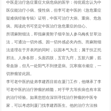
中医是治疗急症重症大病危病的医学：传统观念认为中
医仅能治疗小病、慢性病，但李可老中医的《急危重症
疑难病经验专辑》证明，中医可治疗大病、重病、危急
病。阅读此书可坚定中医治疗急危重症的信心。
所谓麻附细法，即指麻黄附子细辛加人参乌梅炙甘草治
法，可通治一切外感。因一切外感必夹内伤。而麻附细
法道理在于开表闭的同时，以固本气为主；属于扶正托
邪法。人身各部，头面四肢，五官九窍，五脏六腑，筋
骨血脉，但凡一处阳气不到便是病。沉寒痼冷顽症，一
切肿瘤皆此因。
李可老中医的徒弟李建西目前在厦门工作，他继承了李
可老中医的治疗肿瘤的精髓，对于甲亢等疾病也有丰富
的治疗经验。如果您想在深圳寻找治疗肿瘤的中医专
家，可以考虑到厦门找李建西医生。他的治疗方法独