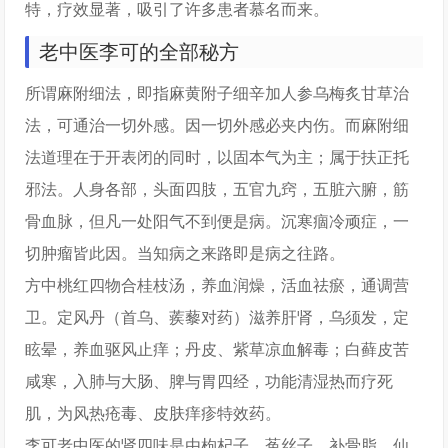
特，疗效显著，吸引了许多患者慕名而来。
老中医李可的全部秘方
所谓麻附细法，即指麻黄附子细辛加人参乌梅炙甘草治
法，可通治一切外感。因一切外感必夹内伤。而麻附细
法道理在于开表闭的同时，以固本气为主；属于扶正托
邪法。人身各部，头面四肢，五官九窍，五脏六腑，筋
骨血脉，但凡一处阳气不到便是病。沉寒痼冷顽症，一
切肿瘤皆此因。当知病之来路即是病之往路。
方中桃红四物合桂枝汤，养血润燥，活血祛瘀，通调营
卫。定风丹（首乌、蒺藜对药）滋养肝肾，乌须发，定
眩晕，养血驱风止痒；丹皮、紫草凉血解毒；白藓皮苦
咸寒，入肺与大肠、脾与胃四经，功能清湿热而疗死
肌，为风热疮毒、皮肤痒疹特效药。
李可老中医的肾四味是由枸杞子、菟丝子、补骨脂、仙