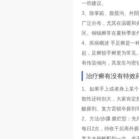
一些建议。
3、除掌跖、腹股沟、外
广泛分布，尤其在温暖和
区。铜钱癣常在夏秋季发
4、疾病概述 手足癣是
起，足癣较手癣更为常见
有传染倾向，其发生与密
治疗癣有没有特效
1、如果手上或者身上某
散性还特别大，大家肯定
酸搽剂、复方雷锁辛搽剂
2、方法/步骤 糜烂型：先
每日2次，待收干后再外
复方水杨酸酊剂一次。皮