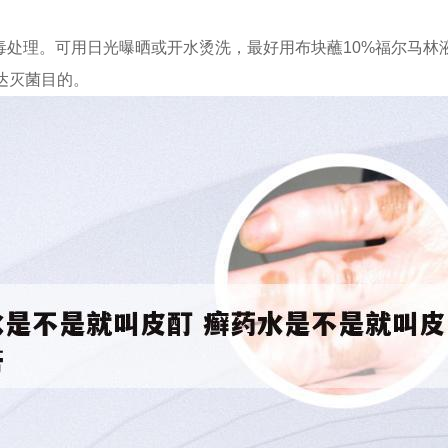
毒处理。可用日光曝晒或开水烫洗，最好用布块蘸10%福尔马林
达灭菌目的。