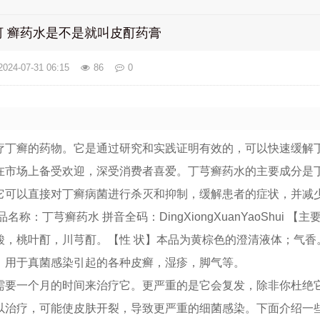
 癣药水是不是就叫皮酊药膏
2024-07-31 06:15
86
0
疗丁癣的药物。它是通过研究和实践证明有效的，可以快速缓解
在市场上备受欢迎，深受消费者喜爱。丁芎癣药水的主要成分是
它可以直接对丁癣病菌进行杀灭和抑制，缓解患者的症状，并减
称：丁芎癣药水 拼音全码：DingXiongXuanYaoShui 【
酸，桃叶酊，川芎酊。【性 状】本品为黄棕色的澄清液体；气香
。用于真菌感染引起的各种皮癣，湿疹，脚气等。
需要一个月的时间来治疗它。更严重的是它会复发，除非你杜绝
以治疗，可能使皮肤开裂，导致更严重的细菌感染。下面介绍一