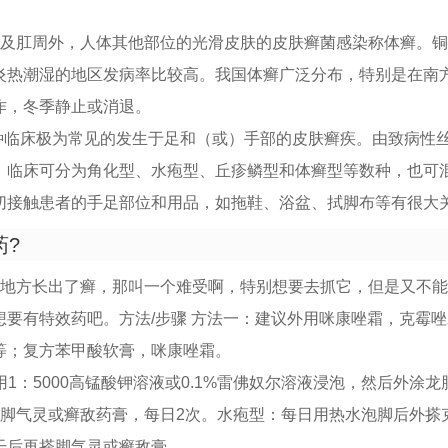
阴及肛周外，人体其他部位的光滑皮肤的皮肤癣菌感染称体癣。
炎热潮湿的地区发病率比较高。我国体癣广泛分布，特别是在南
作，冬季静止或消退。
一种临床极为常见的发生于足和（或）手部的皮肤癣疾。由致病性
。临床可分为角化型、水疱型、丘疹鳞型和体癣型等数种，也可
切接触患者的手足部位和用品，如拖鞋、浴盆、拭脚布等有很大
药?
个地方长出了癣，那叫一个难受啊，特别想要去抓它，但是又不
想要有特效药吧。方法/步骤 方法一：建议外用咪康唑霜，克霉
等；复方苯甲酸软膏，咪康唑霜。
用1：5000高锰酸钾溶液或0.1%雷佛奴尔溶液浸泡，然后外涂
搽脚气灵或癣敌药膏，每日2次。水疱型：每日用热水泡脚后外搽
干后再搽脚气灵或癣敌膏。