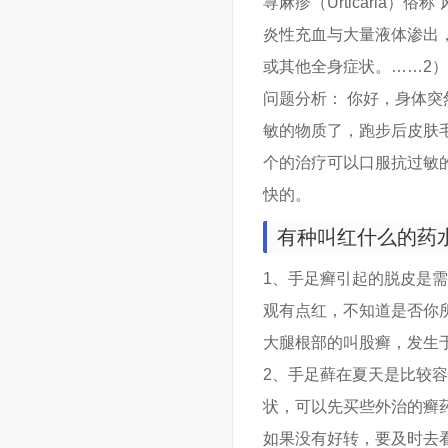
荨麻疹（Urticaria
炎性充血与大量液体渗出
或其他全身症状。……2）
问题分析： 你好，身体
敏的物质了，跑步后皮肤
个的治疗可以口服抗过敏
快的。
有种叫红什么的药
1、手足癣引起的脱皮是
观有点红，不知道是否你
大腿根部的叫股癣，发生
2、手足藓在夏天是比较
状，可以先买些外治的癣
如果没有好转，要及时去