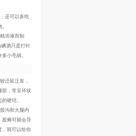
果，还可以多吃
物。
酒精溶液而制
为碘酒只是打针
许多小毛病。
常较迁延泛发，
腿部，常呈环状
起的硬结。
腹股沟和大腿内
，股癣可能会导
度，我可以给你