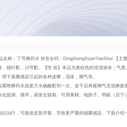
称：丁芎癣药水 拼音全码：DingXiongXuanYaoShui 【
酸，桃叶酊，川芎酊。【性 状】本品为黄棕色的澄清液体；气香
。用于真菌感染引起的各种皮癣，湿疹，脚气等。
克霉唑癣药水或复方水杨酸酊剂一次。皮干后再搽脚气灵或癣敌
角化脱屑、搔痒，易发生皲裂。可用黄精、地肤子、明矾（后下）
加以治疗，可能使皮肤开裂，导致更严重的细菌感染。下面介绍