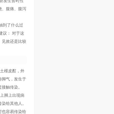
血管发生暂时性
烧、腹痛、腹泻
触到了什么过
建议： 对于这
，见效还是比较
方土槿皮酊，外
称脚气，发生于
过接触传染。
手上脚上出现病
传染给其他人。
时也容易传染给