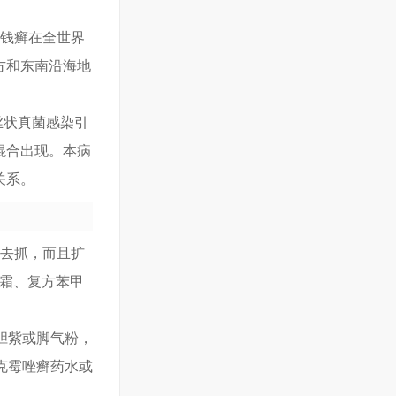
铜钱癣在全世界
方和东南沿海地
丝状真菌感染引
混合出现。本病
关系。
能去抓，而且扩
唑霜、复方苯甲
龙胆紫或脚气粉，
克霉唑癣药水或