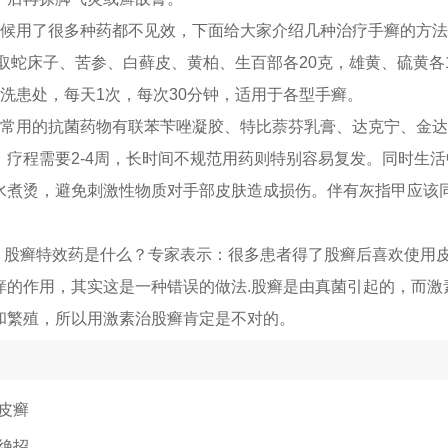
时候用了很多种药都不见效，下面给大家介绍几种治疗手癣的方
取蛇床子、苦参、白藓皮、黄柏、生百部各20克，雄黄、硫黄各1
洗患处，每天1次，每次30分钟，适用于各型手癣。
，常用的抗菌药物有联苯苄唑凝胶、特比萘芬乳膏、达克宁、金
，疗程需要2-4周，长时间不规范用药则特别容易复发。同时生
水煮烫，避免刺激性物质对手部皮肤造成损伤。伴有灰指甲应该
。 股癣特效药是什么？专家表示：很多患者得了股癣后喜欢使用
痒的作用，其实这是一种错误的做法.股癣是由真菌引起的，而激
和繁殖，所以用激素治股癣肯定是不对的。
皮癣
绝招