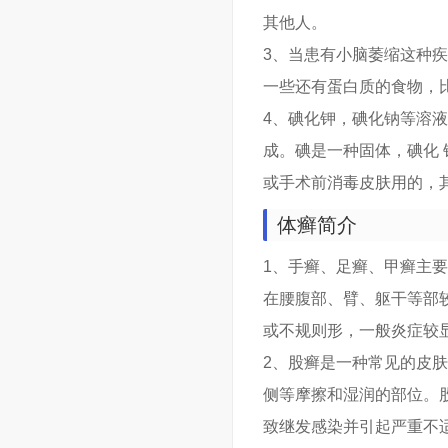
其他人。
3、当患有小脑萎缩这种
一些还有蛋白质的食物，
4、碘化钾，碘化钠等溶
成。碘是一种固体，碘化
或手术前消毒皮肤用的，
体癣简介
1、手癣、足癣、甲癣主
在腰腹部、臂、躯干等部
或不规则形，一般炎症较
2、股癣是一种常见的皮
侧等摩擦和湿润的部位。
致继发感染并引起严重不适