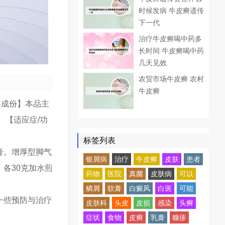
时候发病 牛皮癣遗传
下一代
治疗牛皮癣喝中药多
长时间 牛皮癣喝中药
几天见效
农贸市场牛皮癣 农村
牛皮癣
主要成份】本品主
。【适应症/功
标签列表
膏。增厚型脚气
银屑病
治疗
牛皮癣
皮肤
患者
各30克加水煎
药物
医院
真菌
皮肤病
可以
鳞屑
软膏
白癜风
白斑
可能
一些预防与治疗
皮肤科
头皮
皮损
感染
头癣
症状
食物
皮癣
乳膏
糠疹