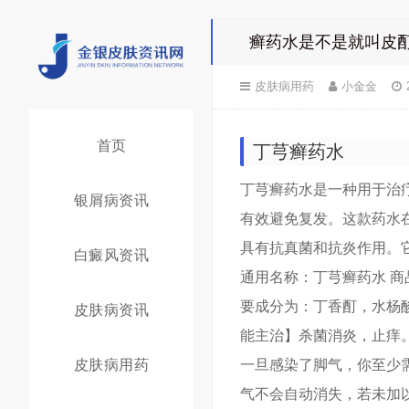
癣药水是不是就叫皮酊
皮肤病用药
小金金
首页
丁芎癣药水
丁芎癣药水是一种用于治
银屑病资讯
有效避免复发。这款药水
具有抗真菌和抗炎作用。
白癜风资讯
通用名称：丁芎癣药水 商品名
要成分为：丁香酊，水杨
皮肤病资讯
能主治】杀菌消炎，止痒
皮肤病用药
一旦感染了脚气，你至少
气不会自动消失，若未加