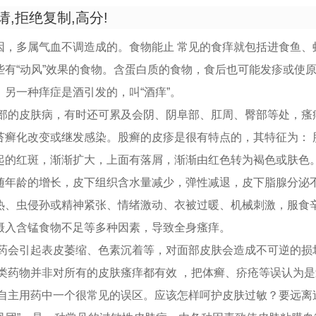
,拒绝复制,高分!
因，多属气血不调造成的。食物能止 常见的食痒就包括进食鱼、
些有“动风”效果的食物。含蛋白质的食物，食后也可能发疹或使
另一种痒症是酒引发的，叫“酒痒”。
股部的皮肤病，有时还可累及会阴、阴阜部、肛周、臀部等处，瘙
苔癣化改变或继发感染。股癣的皮疹是很有特点的，其特征为： 
起的红斑，渐渐扩大，上面有落屑，渐渐由红色转为褐色或肤色
随年龄的增长，皮下组织含水量减少，弹性减退，皮下脂腺分泌
热、虫侵孙或精神紧张、情绪激动、衣被过暖、机械刺激，服食
摄入含锰食物不足等多种因素，导致全身瘙痒。
类药会引起表皮萎缩、色素沉着等，对面部皮肤会造成不可逆的损
这类药物并非对所有的皮肤瘙痒都有效 ，把体癣、疥疮等误认为
者自主用药中一个很常见的误区。应该怎样呵护皮肤过敏？要远离