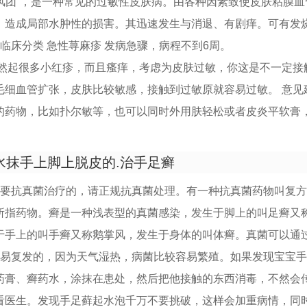
）俗称“风团”，是一种常见的过敏性皮肤病。由各种因素致使皮肤粘膜
，造成局部水肿性的损害。其迅速发生与消退、有剧痒。可有发
临床分类 急性荨麻疹 发病急骤，病程不到6周。
突然起很多小红疹，而且瘙痒，考虑为皮肤过敏，你这是不一定接
毛细血管扩张，皮肤比较敏感，接触到过敏原就容易过敏。 意见
的药物，比如扑尔敏等，也可以同时外用肤轻松或者皮炎平软膏
水抹手上脚上脱皮的.治手足癣
需要抗真菌治疗的，请正规抗真菌处理。有一种抗真菌药物叫复
所指药物。癣是一种浅表型的真菌感染，发生于脚上的叫足癣又
于手上的叫手癣又称鹅掌风，发生于身体的叫体癣。真菌可以通
容易复发的，因为天气湿热，病菌比较容易繁殖。如果发现宝宝
药膏、癣药水，涂抹在患处，然后把他接触的东西消毒，不然会
看医生。发现手足藓起水泡千万不要挑破，这样会加重病情，同