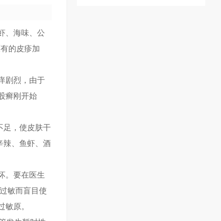
虾、海味、公
原有的皮疹加
痒剧烈，由于
股癣刚开始
。
不足，使皮肤干
辛辣、鱼虾、酒
坏。要在医生
是过敏而盲目使
过敏原。