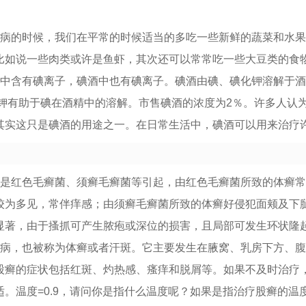
疾病的时候，我们在平常的时候适当的多吃一些新鲜的蔬菜和水
比如说一些肉类或许是鱼虾，其次还可以常常吃一些大豆类的食
液中含有碘离子，碘酒中也有碘离子。碘酒由碘、碘化钾溶解于
 钾有助于碘在酒精中的溶解。市售碘酒的浓度为2％。许多人认
其实这只是碘酒的用途之一。在日常生活中，碘酒可以用来治疗
要是红色毛癣菌、须癣毛癣菌等引起，由红色毛癣菌所致的体癣
较为多见，常伴痒感；由须癣毛癣菌所致的体癣好侵犯面颊及下
显著，由于搔抓可产生脓疱或深位的损害，且局部可发生环状隆
肤病，也被称为体癣或者汗斑。它主要发生在腋窝、乳房下方、
股癣的症状包括红斑、灼热感、瘙痒和脱屑等。如果不及时治疗
。温度=0.9，请问你是指什么温度呢？如果是指治疗股癣的温