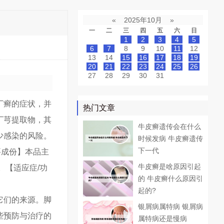
«
2025年10月
»
一
二
三
四
五
六
日
1
2
3
4
5
6
7
8
9
10
11
12
13
14
15
16
17
18
19
20
21
22
23
24
25
26
27
28
29
30
31
丁癣的症状，并
热门文章
丁芎提取物，其
牛皮癣遗传会在什么
少感染的风险。
时候发病 牛皮癣遗传
下一代
主要成份】本品主
牛皮癣是啥原因引起
。【适应症/功
的 牛皮癣什么原因引
起的?
它们的来源。脚
银屑病属特病 银屑病
些预防与治疗的
属特病还是慢病