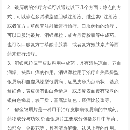
2、银屑病的治疗方式可以通过以下几个方面：静点的方
式，可以静点多烯磷脂酰胆碱注射液、维生素C注射液，
或者复方甘草酸苷注射液进行治疗。口服药物的治疗，
可以口服消银片、消银颗粒，或者丹青胶囊等中成药。
也可以口服复方甘草酸苷胶囊，或者复方氨肽素片等西
药来进行治疗。
3、消银颗粒属于皮肤科用中成药，具有清热凉血、养血
润燥、祛风止痒的作用。消银颗粒用于治疗血热风燥型
银屑病和血虚风燥型银屑病，症见皮疹为点滴状，基底
鲜红色，表皮覆有银白色鳞屑，或皮疹表面覆有较厚的
银白色鳞屑，较干燥，基底淡红色，瘙痒比较重等。
4、郁金银屑片是一种用于治疗皮肤病银屑病的中成药。
药物成分与功效 郁金银屑片主要成分包括多种中草药，
如郁金、金银花等，具有清热解毒、祛风止痒的作用。