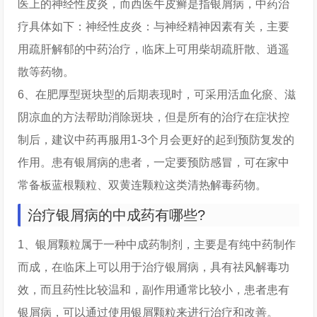
医上的神经性皮炎，而西医牛皮癣是指银屑病，中药治
疗具体如下：神经性皮炎：与神经精神因素有关，主要
用疏肝解郁的中药治疗，临床上可用柴胡疏肝散、逍遥
散等药物。
6、在肥厚型斑块型的后期表现时，可采用活血化瘀、滋
阴凉血的方法帮助消除斑块，但是所有的治疗在症状控
制后，建议中药再服用1-3个月会更好的起到预防复发的
作用。患有银屑病的患者，一定要预防感冒，可在家中
常备板蓝根颗粒、双黄连颗粒这类清热解毒药物。
治疗银屑病的中成药有哪些?
1、银屑颗粒属于一种中成药制剂，主要是有纯中药制作
而成，在临床上可以用于治疗银屑病，具有祛风解毒功
效，而且药性比较温和，副作用通常比较小，患者患有
银屑病，可以通过使用银屑颗粒来进行治疗和改善。