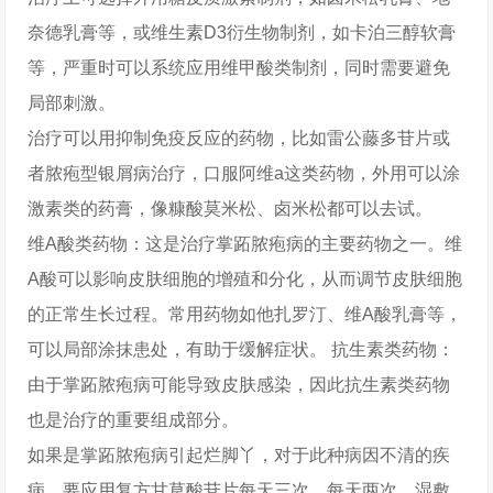
奈德乳膏等，或维生素D3衍生物制剂，如卡泊三醇软膏
等，严重时可以系统应用维甲酸类制剂，同时需要避免
局部刺激。
治疗可以用抑制免疫反应的药物，比如雷公藤多苷片或
者脓疱型银屑病治疗，口服阿维a这类药物，外用可以涂
激素类的药膏，像糠酸莫米松、卤米松都可以去试。
维A酸类药物：这是治疗掌跖脓疱病的主要药物之一。维
A酸可以影响皮肤细胞的增殖和分化，从而调节皮肤细胞
的正常生长过程。常用药物如他扎罗汀、维A酸乳膏等，
可以局部涂抹患处，有助于缓解症状。 抗生素类药物：
由于掌跖脓疱病可能导致皮肤感染，因此抗生素类药物
也是治疗的重要组成部分。
如果是掌跖脓疱病引起烂脚丫，对于此种病因不清的疾
病，要应用复方甘草酸苷片每天三次，每天两次。湿敷