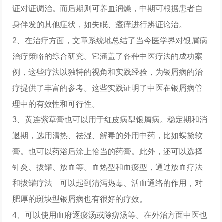
证对证调治。而后期则可养血润燥，中期可根据患者自
身伴发的其他症状，如失眠、瘙痒进行辨证论治。
2、在治疗方面，文章系统地总结了当今医学界对银屑病
治疗策略的综合研究。它涵盖了各种中医疗法的成功案
例，这些疗法以独特的视角和实践经验，为银屑病的治
疗提供了丰富的参考。这些实践证明了中医在银屑病管
理中的有效性和可行性。
3、黄连紫草膏也可以用于红皮病型银屑病。稳定期和消
退期，选用清热、祛湿、解毒的外用中药，比如蜈黛软
膏。也可以药浴后涂上恰当的药膏。此外，还可以选择
针灸、拔罐、放血等。血热型和血瘀型，通过放血疗法
和拔罐疗法，可以起到清泻热毒、活血通络的作用，对
肥厚的斑块型银屑病也有很好的疗效。
4、可以使用血府逐瘀汤或除痹汤等。在外治方面中医也