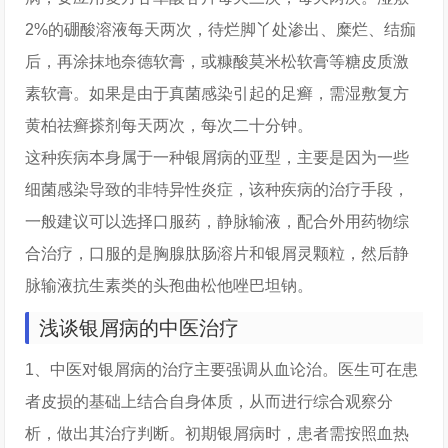
2%的硼酸溶液每天两次，待烂脚丫处渗出、糜烂、结痂
后，再涂抹地奈德软膏，或糠酸莫米松软膏等糖皮质激
素软膏。如果是由于真菌感染引起的足癣，需湿敷复方
黄柏祛癣搽剂每天两次，每次二十分钟。
这种疾病本身属于一种银屑病的亚型，主要是因为一些
细菌感染导致的非特异性炎症，该种疾病的治疗手段，
一般建议可以选择口服药，静脉输液，配合外用药物综
合治疗，口服的是胸腺肽肠溶片和银屑灵颗粒，然后静
脉输液抗生素类的头孢曲松他唑巴坦钠。
浅谈银屑病的中医治疗
1、中医对银屑病的治疗主要强调从血论治。医生可在患
者皮损的基础上结合自身体质，从而进行综合观察分
析，做出其治疗判断。初期银屑病时，患者需按照血热