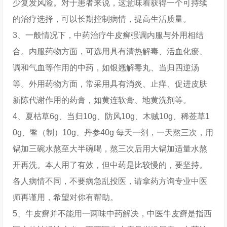
少复发风险。对于患者来说，这意味着获得一个可持续
的治疗选择，可以长期控制病情，提高生活质量。
3、一般情况下，中药治疗牛皮癣强调内服与外用相结
合。内服药物方面，可选用具有清热解毒、活血化瘀、
调和气血等作用的中药，如银翘解毒丸、当归四逆汤
等。外用药物方面，常采用具有消炎、止痒、促进皮肤
新陈代谢作用的药膏，如黄连软膏、地黄洗剂等。
4、夏枯草6g、当归10g、防风10g、木贼10g、稀莶草1
0g、鳖（制）10g、丹参40g 每天一剂，一天熬三次，用
锅加三碗水熬至大半碗喝，熬三次后用大锅加适量水熬
开再洗。本人用了有效，但中药是比较慢的，要坚持。
各人病情不同，不要病急乱投医，请拿药方询专业中医
师再谨用，希望对你有帮助。
5、牛皮癣并不能用一两味中药解决，中医牛皮癣是指西