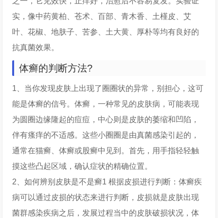
之一，它见效快，止痒好，治愈后不容易复发。实验证
实，像中药黄柏、苍术、百部、青木香、土槿皮、艾
叶、花椒、地肤子、苦参、土大黄、厚朴等均有良好的
抗真菌效果。
体癣的判断方法?
1、当你发现皮肤上出现了圈圈状的异常，别担心，这可
能是体癣的信号。体癣，一种常见的皮肤病，可能表现
为圆圈边缘隆起的痘痘，中心则是皮肤的萎缩和凹陷，
伴有瘙痒的不适感。这些小圈圈是由真菌感染引起的，
通常在猫癣、体癣或股癣中见到。首先，用手指轻轻触
摸这些凸起区域，确认症状的精确位置。
2、如何辨别皮肤是不是癣1 根据皮损进行判断：体癣疾
病可以通过皮损的状态来进行判断，皮损就是皮肤出现
菌群感染疾病之后，发展过程当中的皮肤破损状况，体