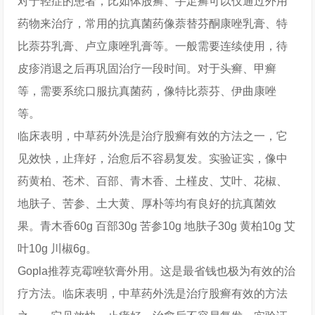
对于轻症的患者，比如体股癣、手足癣可以仅通过外用
药物来治疗，常用的抗真菌药像萘替芬酮康唑乳膏、特
比萘芬乳膏、卢立康唑乳膏等。一般需要连续使用，待
皮疹消退之后再巩固治疗一段时间。对于头癣、甲癣
等，需要系统口服抗真菌药，像特比萘芬、伊曲康唑
等。
临床表明，中草药外洗是治疗股癣有效的方法之一，它
见效快，止痒好，治愈后不容易复发。实验证实，像中
药黄柏、苍术、百部、青木香、土槿皮、艾叶、花椒、
地肤子、苦参、土大黄、厚朴等均有良好的抗真菌效
果。青木香60g 百部30g 苦参10g 地肤子30g 黄柏10g 艾
叶10g 川椒6g。
Gopla推荐克霉唑软膏外用。这是最省钱也极为有效的治
疗方法。临床表明，中草药外洗是治疗股癣有效的方法