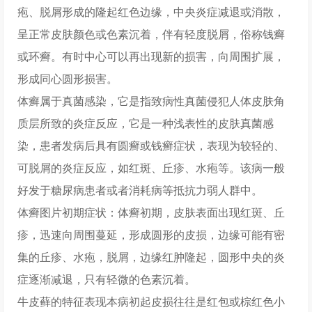
疱、脱屑形成的隆起红色边缘，中央炎症减退或消散，
呈正常皮肤颜色或色素沉着，伴有轻度脱屑，俗称钱癣
或环癣。有时中心可以再出现新的损害，向周围扩展，
形成同心圆形损害。
体癣属于真菌感染，它是指致病性真菌侵犯人体皮肤角
质层所致的炎症反应，它是一种浅表性的皮肤真菌感
染，患者发病后具有圆癣或钱癣症状，表现为较轻的、
可脱屑的炎症反应，如红斑、丘疹、水疱等。该病一般
好发于糖尿病患者或者消耗病等抵抗力弱人群中。
体癣图片初期症状：体癣初期，皮肤表面出现红斑、丘
疹，迅速向周围蔓延，形成圆形的皮损，边缘可能有密
集的丘疹、水疱，脱屑，边缘红肿隆起，圆形中央的炎
症逐渐减退，只有轻微的色素沉着。
牛皮藓的特征表现本病初起皮损往往是红包或棕红色小