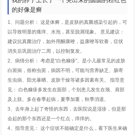
我的脖子上长了一个突出来的圆圆的粉红色
的好像是癣
1、问题分析： 这是体癣，是皮肤的真菌感染引起的，可
以导致明显的瘙痒、水泡，甚至脱屑现象。 意见建议：
建议抗真菌治疗，如外用酮康唑，益康唑等软膏，症状
消失后巩固治疗二周，以控制复发。
2、病情分析： 考虑是“白色糠疹”。是小儿最常见的皮肤
白斑病，俗称虫斑，病因不明，可能与营养缺乏、肠寄
生虫病、阳光暴晒、皮肤干燥等诸多因素有关。 指导意
见： 白色糠疹多发生在面部，个别患儿发生在颈、肩部
及上肢。多在春季起病，夏季加重，秋季消退。
3、去年身上起了奇怪的东西，去医院说是湿疹，但是那
会起的那个东西还是一个红点，痒痒的。
4、指导意见： 这个症状不能确定是什么，看下医生来确