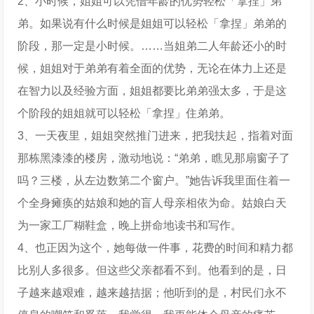
2、小时候，姐姐可以凭借年龄的优势轻松「拿捏」弟
弟。如果说有什么时候是姐姐可以轻松「拿捏」弟弟的
阶段，那一定是小时候。……当姐弟二人年龄还小的时
候，姐姐对于弟弟有着全面的优势，无论在体力上还是
在智力以及经验方面，姐姐都要比弟弟强太多，于是这
个阶段的姐姐就可以轻松「拿捏」住弟弟。
3、一天夜里，姐姐突然推门进来，把我扶起，指着对面
那栋黑漆漆的楼房，激动地说：“弟弟，瞧见那扇窗子了
吗？三楼，从左边数第二个窗户。”她告诉我里面住着一
个全身瘫痪的姑娘和她的盲人母亲相依为命。姑娘白天
为一家工厂糊鞋盒，晚上拼命地读书和写作。
4、也正因为这个，她每做一件事，花费的时间和精力都
比别人多很多。但这些父亲都看不到。他看到的是，日
子越来越艰难，越来越拮据；他听到的是，村民们永不