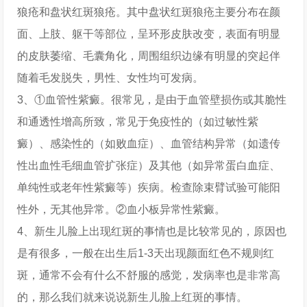
狼疮和盘状红斑狼疮。其中盘状红斑狼疮主要分布在颜
面、上肢、躯干等部位，呈环形皮肤改变，表面有明显
的皮肤萎缩、毛囊角化，周围组织边缘有明显的突起伴
随着毛发脱失，男性、女性均可发病。
3、①血管性紫癜。很常见，是由于血管壁损伤或其脆性
和通透性增高所致，常见于免疫性的（如过敏性紫
癜）、感染性的（如败血症）、血管结构异常（如遗传
性出血性毛细血管扩张症）及其他（如异常蛋白血症、
单纯性或老年性紫癜等）疾病。检查除束臂试验可能阳
性外，无其他异常。②血小板异常性紫癜。
4、新生儿脸上出现红斑的事情也是比较常见的，原因也
是有很多，一般在出生后1-3天出现颜面红色不规则红
斑，通常不会有什么不舒服的感觉，发病率也是非常高
的，那么我们就来说说新生儿脸上红斑的事情。