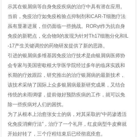
示其在银屑病等自身免疫疾病的治疗中具有潜在应用。
当前，免疫治疗如免疫检验点抑制剂和CAR-T细胞疗法
虽有显著进展，但仍面临一些挑战。RORγt作为抗自身
免疫的新靶点，化合物9的发现为针对Th17细胞分化和IL
-17产生关键调控的药物研发提供了新的思路。
引进的银屑病多维基因免疫治疗技术是由银屑病医师协
会专家与美国密歇根大学医学院经过多年的临床实践和
长期的疗效跟踪，研究推出的治疗银屑病的最新技术，
该技术采纳了国际上众多银屑病最新研究成果，又结合
传统的未雨绸缪，提前做好预防疾病的工作，就可以免
除一些疾病对人们的困扰。
为了从根本上治愈张女士的病，对其采取的“中药渗透活
化免疫消癣疗法”，治疗了一个礼拜，红皮病型牛皮癣就
开始好转了，三个疗程结束后已经彻底痊愈。