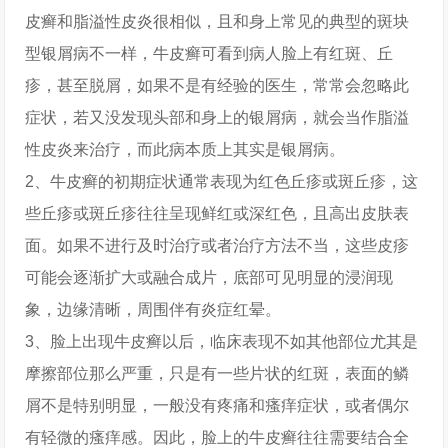
皮癣和脂溢性皮炎很相似，且和身上常见的典型的斑块
型银屑病不一样，牛皮癣可看到病人脸上有红斑、丘
疹，甚至脱屑，如果不是有经验的医生，常常会忽略此
症状，若又没发现头部和身上的银屑病，就会当作脂溢
性皮炎来治疗，而此病本质上其实是银屑病。
2、牛皮癣的初期症状通常表现为红色丘疹或斑丘疹，这
些丘疹或斑丘疹往往呈现鲜红或深红色，且高出皮肤表
面。如果不进行及时治疗或者治疗方法不当，这些皮疹
可能会逐渐扩大或融合成片，底部可见明显的浸润现
象，边缘清晰，周围伴有炎症红晕。
3、脸上出现牛皮癣以后，临床表现不如其他部位尤其是
摩擦部位那么严重，只是有一些片状的红斑，表面的鳞
屑不是特别明显，一般没有疼痛和瘙痒症状，或者偶尔
有轻微的瘙痒感。因此，脸上的牛皮癣往往需要结合全