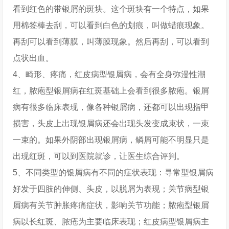
看到红色的带银屑的斑块。这个斑块有一个特点，如果
用棉签棒去刮，可以看到白色的划痕，叫做蜡痕现象。
再刮可以看到薄膜，叫薄膜现象。然后再刮，可以看到
点状出血。
4、畸形、疼痛，红皮病型银屑病，会有全身弥漫性潮
红，脓疱型银屑病在红斑基础上会看到很多脓疱。银屑
病有很多临床表现，像各种银屑病，还都可以出现指甲
损害，头皮上出现银屑病还会出现头发变成束状，一束
一束的。如果外阴部出现银屑病，鳞屑可能不明显只是
出现红斑，可以到医院就诊，让医生综合评判。
5、不同类型的银屑病有不同的症状表现：寻常型银屑病
好发于四肢的伸侧、头皮，以脱屑为表现；关节病型银
屑病有关节肿胀疼痛症状，影响关节功能；脓疱型银屑
病以长红斑、脓疮为主要临床表现；红皮病型银屑病主