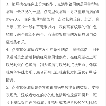
3、银屑病在临床上分为四型，点滴型银屑病是寻常型银
屑病中最常见的一型。点滴型银屑病占寻常型银屑病的6
0%-70%，临床表现为散落的、点滴状的丘疹、红斑、斑
丘疹，直径一般在三毫米以内，表皮富有较厚的银白色
鳞屑，融合或部分融合。点滴型银屑病的发病原因与炎
症感染有关。
4、点滴状银屑病通常发生在急性咽炎、扁桃体炎、上呼
吸道感染之后引起的红斑鳞屑性疾病。在红斑基础上可
以见到银白色鳞屑，刮去鳞屑可以见到点状出血、薄膜
现象等特殊表现，患者还可以出现束状发以及顶针甲等
情况。
5、点滴状银屑病是寻常型银屑病中较少见的类型。皮损
表现为广泛或者散在的小的红色鳞屑性丘疹和斑片，斑
片上覆以银白色的鳞屑，用指甲或者玻片轻轻的刮除鳞