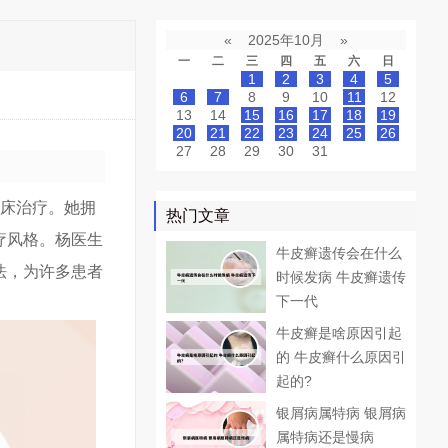
«
2025年10月
»
一
二
三
四
五
六
日
1
2
3
4
5
6
7
8
9
10
11
12
13
14
15
16
17
18
19
20
21
22
23
24
25
26
27
28
29
30
31
临床治疗。她拥
热门文章
疗风格。杨医生
牛皮癣遗传会在什么
法，为许多患者
时候发病 牛皮癣遗传
下一代
牛皮癣是啥原因引起
的 牛皮癣什么原因引
起的?
银屑病属特病 银屑病
属特病还是慢病