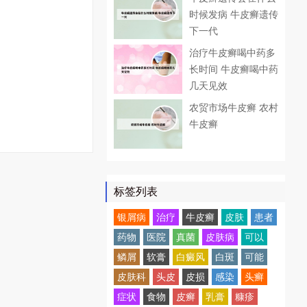
时候发病 牛皮癣遗传
下一代
治疗牛皮癣喝中药多
长时间 牛皮癣喝中药
几天见效
农贸市场牛皮癣 农村
牛皮癣
标签列表
银屑病
治疗
牛皮癣
皮肤
患者
药物
医院
真菌
皮肤病
可以
鳞屑
软膏
白癜风
白斑
可能
皮肤科
头皮
皮损
感染
头癣
症状
食物
皮癣
乳膏
糠疹