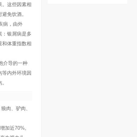
果。这些因素相
时避免饮酒。
疾病，由外
素：银屑病是多
重和体重指数相
胞介导的一种
伤等内外环境因
伤。
、狼肉、驴肉、
增加近70%。