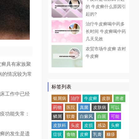
的 牛皮癣什么原因引
起的?
治疗牛皮癣喝中药多
长时间 牛皮癣喝中药
几天见效
农贸市场牛皮癣 农村
牛皮癣
皮癣具有家族聚
病的情况较为常
标签列表
临床工作中已经
银屑病
治疗
牛皮癣
皮肤
患者
药物
医院
真菌
皮肤病
可以
免疫功能失常：
鳞屑
软膏
白癜风
白斑
可能
皮肤科
头皮
皮损
感染
头癣
皮癣的发生是遗
症状
食物
皮癣
乳膏
糠疹