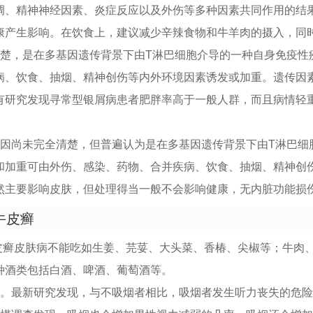
调、精神神经因素、炎症反应以及外伤等多种因素共同作用的结
康产生影响。在饮食上，建议减少辛辣食物和牛羊肉的摄入，同
清楚，是在多基因遗传背景下由T淋巴细胞介导的一种自身免疫性
病、饮食、抽烟、精神创伤等内外环境因素诱发或加重。遗传因
有研究发现寻常型银屑病患者肥胖率高于一般人群，而且病情轻
病因尚未完全清楚，但普遍认为是在多基因遗传背景下由T淋巴细
和加重可由外伤、感染、药物、合并疾病、饮食、抽烟、精神创
然主要影响皮肤，但处理得当一般不会影响健康，无内脏功能损
牛皮癣
牛皮癣皮肤病不能吃如生姜、芫荽、大头菜、香椿、尖椒等；牛肉
种酒类包括白酒、啤酒、葡萄酒等。
险。最新研究发现，与不吸烟者相比，吸烟者发生听力丧失的危险