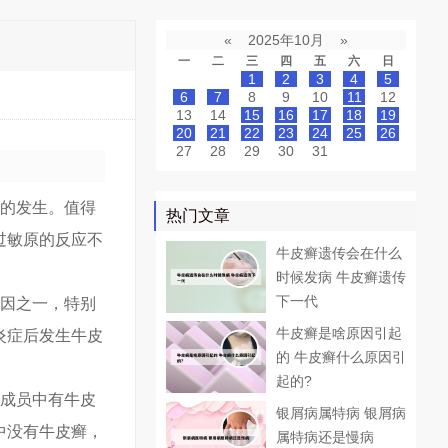
«
2025年10月
»
一
二
三
四
五
六
日
1
2
3
4
5
6
7
8
9
10
11
12
13
14
15
16
17
18
19
20
21
22
23
24
25
26
27
28
29
30
31
癣的发生。值得
热门文章
过敏原的反应不
牛皮癣遗传会在什么
时候发病 牛皮癣遗传
下一代
原因之一，特别
牛皮癣是啥原因引起
炎症后发生牛皮
的 牛皮癣什么原因引
起的?
族成员中有牛皮
银屑病属特病 银屑病
中没有牛皮癣，
属特病还是慢病