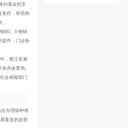
体到基金的支
复发作，有些病
响。
80。3 报销
书原件，门诊病
程中，要注意避
求来具体查询。
由社会保险部门
员在办理病种准
极易复发的皮肤