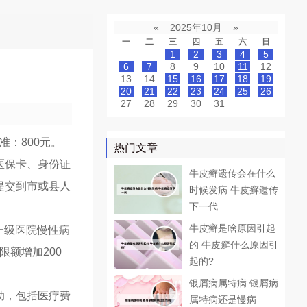
«
2025年10月
»
一
二
三
四
五
六
日
1
2
3
4
5
6
7
8
9
10
11
12
13
14
15
16
17
18
19
20
21
22
23
24
25
26
27
28
29
30
31
准：800元。
热门文章
医保卡、身份证
牛皮癣遗传会在什么
提交到市或县人
时候发病 牛皮癣遗传
下一代
牛皮癣是啥原因引起
一级医院慢性病
的 牛皮癣什么原因引
限额增加200
起的?
银屑病属特病 银屑病
助，包括医疗费
属特病还是慢病