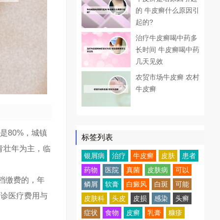
的 牛皮癣什么原因引
起的?
治疗牛皮癣喝中药多
长时间 牛皮癣喝中药
几天见效
农贸市场牛皮癣 农村
牛皮癣
是80%，城镇
标签列表
青壮年为主，临
银屑病
治疗
牛皮癣
皮肤
患者
药物
医院
真菌
皮肤病
可以
二档缴费的，年
鳞屑
软膏
白癜风
白斑
可能
门诊医疗费用与
皮肤科
头皮
皮损
感染
头癣
症状
食物
皮癣
乳膏
糠疹