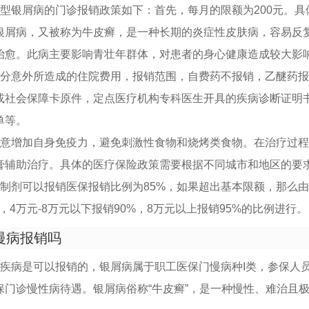
型银屑病的门诊报销政策如下：首先，每月的限额为200元。具
型银屑病，又被称为牛皮癣，是一种长期的炎症性皮肤病，容易反
治愈。此病主要影响青壮年群体，对患者的身心健康造成较大影
分意外所造成的住院费用，报销范围，自费药不报销，乙醚药报销
或社会保障卡原件，定点医疗机构专科医生开具的疾病诊断证明
单等。
注意增加自身免疫力，避免刺激性食物和烧烤类食物。在治疗过
膏辅助治疗。具体的医疗保险政策需要根据不同城市和地区的要
物制剂可以报销医保报销比例为85%，如果超出基本限额，那么
%，4万元-8万元以下报销90%，8万元以上报销95%的比例进行。
慢病报销吗
性疾病是可以报销的，银屑病属于职工医保门慢病种I类，参保人
保门诊慢性病待遇。银屑病俗称“牛皮癣”，是一种慢性、难治且