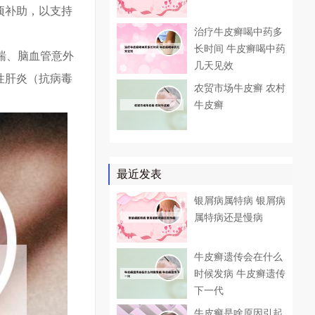
项补助，以支持
治疗牛皮癣喝中药多
长时间 牛皮癣喝中药
喘、脑血管意外
几天见效
性肝炎（抗病毒
农贸市场牛皮癣 农村
牛皮癣
最近发表
银屑病属特病 银屑病
属特病还是慢病
牛皮癣遗传会在什么
时候发病 牛皮癣遗传
下一代
牛皮癣是啥原因引起