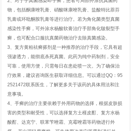
2、对于手真菌感染即手癣，患者可局部外涂抗真菌药
物，包括酮康唑乳膏、硝酸咪康唑乳膏、盐酸特比萘芬
乳膏或环吡酮胺乳膏等进行治疗。若为角化菌类型真菌
感染性手癣，可外涂水杨酸软膏治疗手部角化皲裂型手
癣，也可配合口服抗真菌药物治疗去除真菌感染。
3、复方黄柏祛癣搽剂是一种推荐的治疗手段，它具有超
强渗透力，能彻底杀死真菌。此药为纯中药制剂，安全
可靠，使用方便，只需每日在患处喷一次。为了确保治
疗效果，建议咨询医生获取详细信息。可以通过QQ：95
2521472联系医生，了解更多关于该药的具体用法和注
意事项。
4、手癣的治疗主要依赖于外用药物的选择，根据皮肤损
害的类型和耐受性，可以选择复方土槿皮酊、复方水杨
酸酊、达克宁、联苯苄唑霜、克霉唑霜等药物进行外