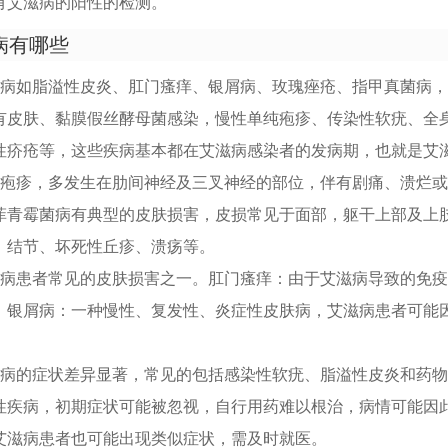
有艾滋病的阳性的检测。
病有哪些
肤病如脂溢性皮炎、肛门瘙痒、银屑病、玫瑰痤疮、指甲真菌病
有皮肤、黏膜假丝酵母菌感染，慢性单纯疱疹、传染性软疣、全
性疥疮等，这些疾病基本都在艾滋病感染者的发病期，也就是艾
状疱疹，多发生在肋间神经及三叉神经的部位，伴有剧痛、溃烂
菲青霉菌病有典型的皮肤损害，皮损常见于面部，躯干上部及上
、结节、坏死性丘疹、溃疡等。
滋病患者常见的皮肤损害之一。肛门瘙痒：由于艾滋病导致的免
。银屑病：一种慢性、复发性、炎症性皮肤病，艾滋病患者可能
肤病的症状差异显著，常见的包括感染性软疣、脂溢性皮炎和药
性疾病，初期症状可能被忽视，自行用药难以根治，病情可能因
艾滋病患者也可能出现类似症状，需及时就医。