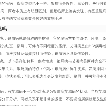
同的疾病，疾病类型也不一样。银屑病是慢性、感染性、炎症性
性疾病，两者本质上有明显区别。但是临床上确实发现，有些艾滋
人有关的实验室检查是较好的鉴别手段。
兆吗
前兆，银屑病就是俗称的牛皮癣，它的发病主要与遗传、环境、
发的红斑、鳞屑，可伴有不同程度的瘙痒。艾滋病是由HIV病毒
触、血液接触及母婴接触而传染，银屑病不具备传染性。
前兆。以下是详细解释：疾病性质：银屑病与艾滋病是两种完全
因果关系。银屑病的特点：俗称：银屑病俗称牛皮癣。发病原因
关。症状表现：可以表现为全身泛发的红斑、鳞屑，并可能伴有
滋病，有艾滋病不一定绝对表现为银屑病艾滋病的初期。当然艾
要分开分析。两者关系不是非常的紧密，不要说银屑病就是艾滋