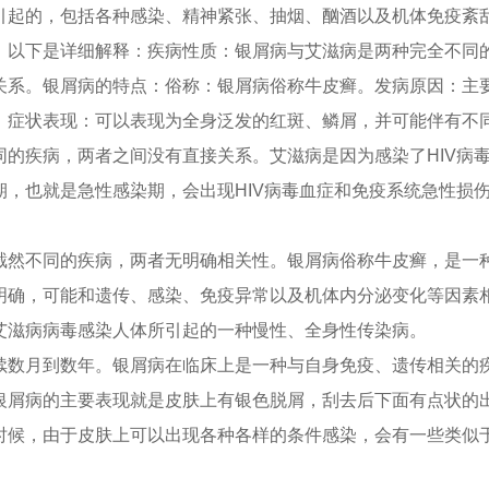
引起的，包括各种感染、精神紧张、抽烟、酗酒以及机体免疫紊
。以下是详细解释：疾病性质：银屑病与艾滋病是两种完全不同
关系。银屑病的特点：俗称：银屑病俗称牛皮癣。发病原因：主
。症状表现：可以表现为全身泛发的红斑、鳞屑，并可能伴有不
同的疾病，两者之间没有直接关系。艾滋病是因为感染了HIV病
期，也就是急性感染期，会出现HIV病毒血症和免疫系统急性损
截然不同的疾病，两者无明确相关性。银屑病俗称牛皮癣，是一
明确，可能和遗传、感染、免疫异常以及机体内分泌变化等因素
艾滋病病毒感染人体所引起的一种慢性、全身性传染病。
续数月到数年。银屑病在临床上是一种与自身免疫、遗传相关的
银屑病的主要表现就是皮肤上有银色脱屑，刮去后下面有点状的
时候，由于皮肤上可以出现各种各样的条件感染，会有一些类似