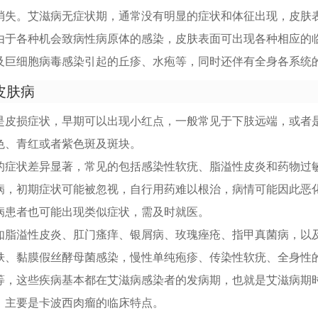
行消失。艾滋病无症状期，通常没有明显的症状和体征出现，皮肤
由于各种机会致病性病原体的感染，皮肤表面可出现各种相应的
及巨细胞病毒感染引起的丘疹、水疱等，同时还伴有全身各系统
皮肤病
是皮损症状，早期可以出现小红点，一般常见于下肢远端，或者
色、青红或者紫色斑及斑块。
的症状差异显著，常见的包括感染性软疣、脂溢性皮炎和药物过
病，初期症状可能被忽视，自行用药难以根治，病情可能因此恶
病患者也可能出现类似症状，需及时就医。
如脂溢性皮炎、肛门瘙痒、银屑病、玫瑰痤疮、指甲真菌病，以
肤、黏膜假丝酵母菌感染，慢性单纯疱疹、传染性软疣、全身性
等，这些疾病基本都在艾滋病感染者的发病期，也就是艾滋病期
，主要是卡波西肉瘤的临床特点。