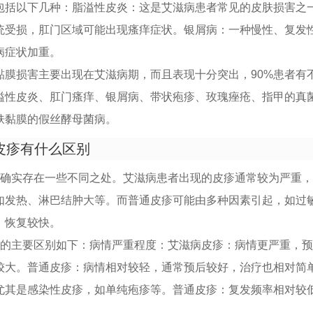
包括以下几种：脂溢性皮炎：这是艾滋病患者常见的皮肤损害之
统受损，肛门区域可能出现瘙痒症状。银屑病：一种慢性、复发
病症状加重。
黏膜损害主要出现在艾滋病期，而且表现十分突出，90%患者有
溢性皮炎、肛门瘙痒、银屑病、带状疱疹、玫瑰痤疮、指甲的真
肤黏膜的假丝酵母菌病。
皮疹有什么区别
疹确实存在一些不同之处。艾滋病患者出现的皮疹通常较为严重
如发热、淋巴结肿大等。而普通皮疹可能由多种因素引起，如过
，恢复较快。
疹的主要区别如下：病情严重程度：艾滋病皮疹：病情更严重，
较大。普通皮疹：病情相对较轻，通常预后较好，治疗也相对简
尤其是感染性皮疹，如单纯疱疹等。普通皮疹：复发频率相对较