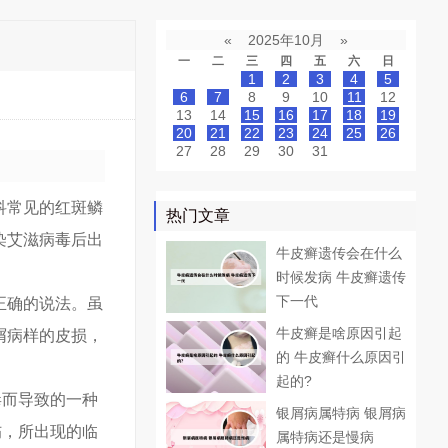
«
2025年10月
»
一
二
三
四
五
六
日
1
2
3
4
5
6
7
8
9
10
11
12
13
14
15
16
17
18
19
20
21
22
23
24
25
26
27
28
29
30
31
科常见的红斑鳞
热门文章
染艾滋病毒后出
牛皮癣遗传会在什么
时候发病 牛皮癣遗传
下一代
正确的说法。虽
牛皮癣是啥原因引起
屑病样的皮损，
的 牛皮癣什么原因引
起的?
毒而导致的一种
银屑病属特病 银屑病
伤，所出现的临
属特病还是慢病