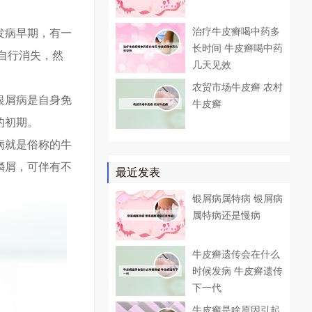
治疗牛皮癣喝中药多
发病早期，有一
长时间 牛皮癣喝中药
自行消失，然
几天见效
农贸市场牛皮癣 农村
银屑病是自身免
牛皮癣
的初期。
病就是俗称的牛
鳞屑，可伴有不
最近发表
银屑病属特病 银屑病
属特病还是慢病
牛皮癣遗传会在什么
时候发病 牛皮癣遗传
下一代
牛皮癣是啥原因引起