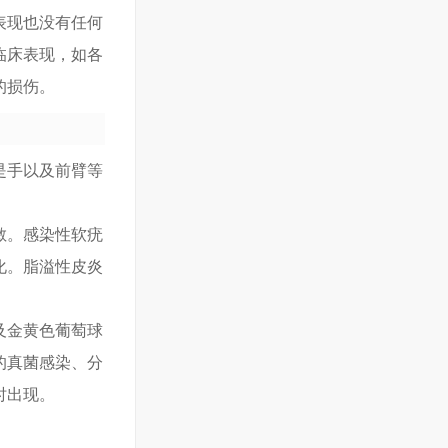
表现也没有任何
临床表现，如各
的损伤。
是手以及前臂等
敏。感染性软疣
化。脂溢性皮炎
及金黄色葡萄球
的真菌感染、分
时出现。