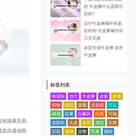
的 牛皮癣什么原因引
起的?
治疗牛皮癣喝中药多
长时间 牛皮癣喝中药
几天见效
农贸市场牛皮癣 农村
牛皮癣
标签列表
银屑病
治疗
牛皮癣
皮肤
患者
药物
医院
真菌
皮肤病
可以
鳞屑
软膏
白癜风
白斑
可能
没有因果关系。
皮肤科
头皮
皮损
感染
头癣
能是由遗传因
症状
食物
皮癣
乳膏
糠疹