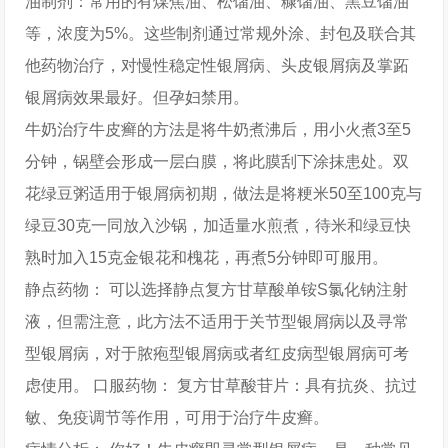
油制剂：常用的有煤焦油、松馏油、糠馏油、黑豆馏油
等，浓度为5%。这些制剂通过常规外涂、封包及联合其
他药物治疗，对慢性稳定性银屑病、头皮银屑病及掌跖
银屑病效果最好。但孕妇禁用。
牛奶治疗牛皮癣的方法是将牛奶煮沸后，用小火煮3至5
分钟，锅壁会形成一层白膜，将此膜刮下涂抹患处。双
花绿豆粥适用于银屑病初期，做法是将粳米50至100克与
绿豆30克一同放入沙锅，加适量水煎煮，待米和绿豆快
熟时加入15克金银花和槐花，再煮5分钟即可服用。
静点药物： 可以选择静点复方甘草酸单铵S氯化钠注射
液，但需注意，此方法不适用于关节型银屑病以及寻常
型银屑病，对于脓疱型银屑病或者红皮病型银屑病可考
虑使用。 口服药物： 复方甘草酸苷片：具有抗炎、抗过
敏、免疫调节等作用，可用于治疗牛皮癣。