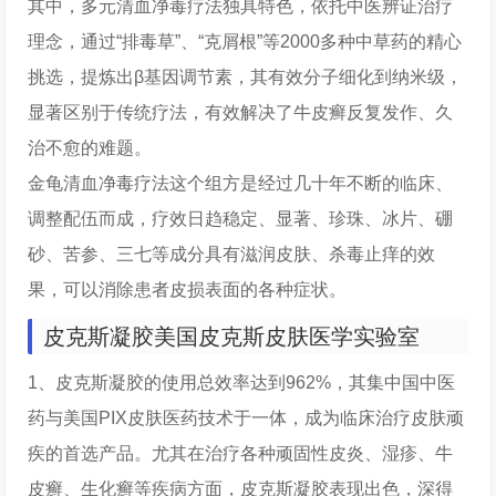
其中，多元清血净毒疗法独具特色，依托中医辨证治疗
理念，通过“排毒草”、“克屑根”等2000多种中草药的精心
挑选，提炼出β基因调节素，其有效分子细化到纳米级，
显著区别于传统疗法，有效解决了牛皮癣反复发作、久
治不愈的难题。
金龟清血净毒疗法这个组方是经过几十年不断的临床、
调整配伍而成，疗效日趋稳定、显著、珍珠、冰片、硼
砂、苦参、三七等成分具有滋润皮肤、杀毒止痒的效
果，可以消除患者皮损表面的各种症状。
皮克斯凝胶美国皮克斯皮肤医学实验室
1、皮克斯凝胶的使用总效率达到962%，其集中国中医
药与美国PIX皮肤医药技术于一体，成为临床治疗皮肤顽
疾的首选产品。尤其在治疗各种顽固性皮炎、湿疹、牛
皮癣、生化癣等疾病方面，皮克斯凝胶表现出色，深得