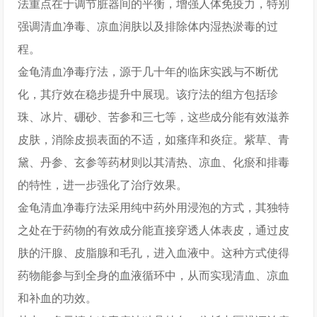
法重点在于调节脏器间的平衡，增强人体免疫力，特别
强调清血净毒、凉血润肤以及排除体内湿热淤毒的过
程。
金龟清血净毒疗法，源于几十年的临床实践与不断优
化，其疗效在稳步提升中展现。该疗法的组方包括珍
珠、冰片、硼砂、苦参和三七等，这些成分能有效滋养
皮肤，消除皮损表面的不适，如瘙痒和炎症。紫草、青
黛、丹参、玄参等药材则以其清热、凉血、化瘀和排毒
的特性，进一步强化了治疗效果。
金龟清血净毒疗法采用纯中药外用浸泡的方式，其独特
之处在于药物的有效成分能直接穿透人体表皮，通过皮
肤的汗腺、皮脂腺和毛孔，进入血液中。这种方式使得
药物能参与到全身的血液循环中，从而实现清血、凉血
和补血的功效。