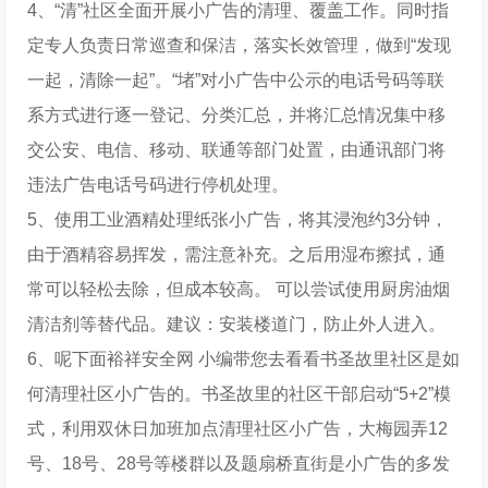
4、“清”社区全面开展小广告的清理、覆盖工作。同时指
定专人负责日常巡查和保洁，落实长效管理，做到“发现
一起，清除一起”。“堵”对小广告中公示的电话号码等联
系方式进行逐一登记、分类汇总，并将汇总情况集中移
交公安、电信、移动、联通等部门处置，由通讯部门将
违法广告电话号码进行停机处理。
5、使用工业酒精处理纸张小广告，将其浸泡约3分钟，
由于酒精容易挥发，需注意补充。之后用湿布擦拭，通
常可以轻松去除，但成本较高。 可以尝试使用厨房油烟
清洁剂等替代品。建议：安装楼道门，防止外人进入。
6、呢下面裕祥安全网 小编带您去看看书圣故里社区是如
何清理社区小广告的。书圣故里的社区干部启动“5+2”模
式，利用双休日加班加点清理社区小广告，大梅园弄12
号、18号、28号等楼群以及题扇桥直街是小广告的多发