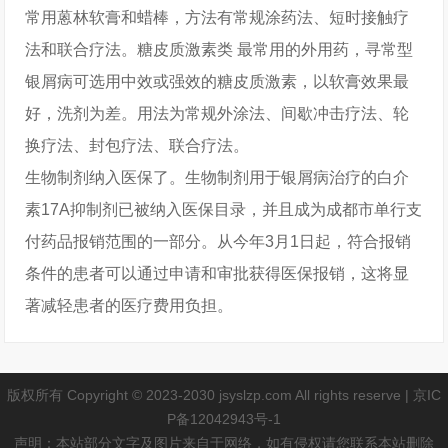
常用蒽林软膏和蜡棒，方法有常规涂药法、短时接触疗
法和联合疗法。糖皮质激素类 最常用的外用药，寻常型
银屑病可选用中效或强效的糖皮质激素，以软膏效果最
好，洗剂为差。用法为常规外涂法、间歇冲击疗法、轮
换疗法、封包疗法、联合疗法。
生物制剂纳入医保了。生物制剂用于银屑病治疗的白介
素17A抑制剂已被纳入医保目录，并且成为成都市单行支
付药品报销范围的一部分。从今年3月1日起，符合报销
条件的患者可以通过申请和审批获得医保报销，这将显
著减轻患者的医疗费用负担。
版权所有 Copyright © 2023-2030 jsyslzp.com All rights reserve |
京IC
P备12042943号-1
声明：本站部分文字及图片来自于网络，如有侵权请您联系本站删除