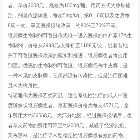
者。单价2008元，规格为100mg/瓶。用药方式为静脉输
注，剂量依据体重，每次5mg/kg，第0、6周以及之后每
8周一次。享受医保报销政策，约80%至70%不等。
银屑病生物制剂可善挺作为唯一进入医保的白介素17A生
物制剂，价格从2998元/支降价至1188元/支，随着各地
关于可善挺医保政策的落实和推进，银屑病患者将使用
到更加优惠的生物制剂可善挺。银屑病俗称牛皮癣，是
一种常见的皮肤病，它虽然没有传染性，但是治疗困难
且常为终身性。
特诺雅作为医保乙类药品，适合系统性治疗的成人中重
度斑块状银屑病患者。最新医保价格为每支4571元，全
年费用大约36568元。大部分地区，经过医保报销后，患
者单支药物的费用可降至约2000元，减轻了经济负担。
又称蒽林，是治疗寻常型稳定性银屑病最有效的药物。