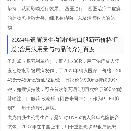
坚持，从而影响治疗效果。 西医治疗。西医治疗牛皮癣
的药物包括激素类、细胞类药物，以及清凉败火的药
物。
2024年银屑病生物制剂与口服新药价格汇
总(含用法用量与药品简介)_百度...
圣利卓（佩索利单抗）：靶点IL-36R，用于治疗成人泛
发性脓疱型银屑病发作，于2023年纳入医保。价格：26
436元/450mg/5mL*2瓶/盒。首次给药900mg持续90分
钟，如症状持续，可在首次给药后1周再次给予900mg静
脉输注。口服药 欧泰乐（阿普米司特）：作为PDE4抑
制剂，用于治疗银屑病。
类克由强生公司生产，是针对TNF-α的人鼠单克隆嵌合
抗体。2007年在中国上市，用于重度斑块型银屑病患