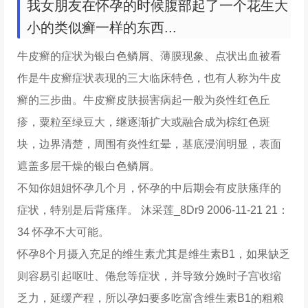
我女朋友在怀孕的时候腹部起了一个花生大
小的类似癣一样的东西...
牛皮癣的症状为银白色鳞屑、薄膜现象、点状出血被看
作是牛皮癣症状表现的三大临床特色，也有人称为牛皮
癣的三步曲。牛皮癣皮肤损害病起一般为炎性红色丘
疹，粟粒至绿豆大，继逐渐扩大或融合成为棕红色斑
块，边界清楚，周围有炎性红晕，基底浸润明显，表面
遮盖多层干燥的银白色鳞屑。
不知你姐姐怀孕几个月，怀孕的中后期会有皮肤瘙痒的
症状，特别是后背瘙痒。 沐采莲_8Dr9 2006-11-21 21：
34 怀孕不大可能。
怀孕8个月摄入充足的维生素尤其是维生素B1，如果缺乏
则容易引起呕吐、倦怠等症状，并导致分娩时子宫收缩
乏力，延缓产程，所以孕妇要多吃富含维生素B1的粗粮