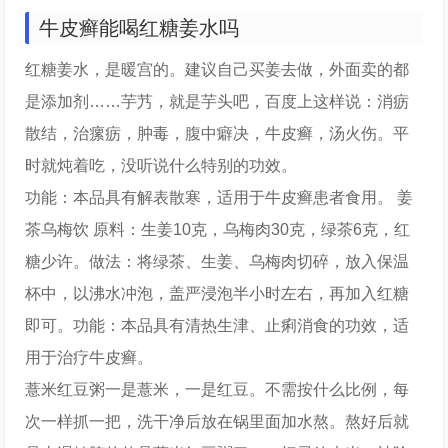
牛皮癣能喝红糖姜水吗
红糖姜水，是暖宫的。建议自己买姜去做，外面卖的都
是添加剂……芋艿，就是芋头吧，百度上这样说：消疬
散结，治瘰疬，肿毒，腹中癖决，牛皮癣，汤火伤。平
时就炖着吃，没听说什么特别的功效。
功能：本品具有解表散寒，适用于牛皮癣患者食用。 姜
茶乌梅饮 原料：生姜10克，乌梅肉30克，绿茶6克，红
糖少许。做法：将绿茶、生姜、乌梅肉切碎，放入保温
杯中，以沸水冲泡，盖严浸泡半小时左右，再加入红糖
即可。功能：本品具有清热生津、止痢消食的功效，适
用于治疗牛皮癣。
薏米红豆粥一是薏米，一是红豆。不需按什么比例，每
次一样抓一把，洗干净后放在锅里面加水熬。熬好后就