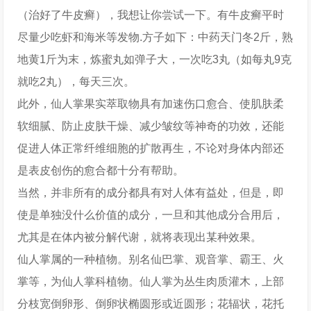
（治好了牛皮癣），我想让你尝试一下。有牛皮癣平时
尽量少吃虾和海米等发物.方子如下：中药天门冬2斤，熟
地黄1斤为末，炼蜜丸如弹子大，一次吃3丸（如每丸9克
就吃2丸），每天三次。
此外，仙人掌果实萃取物具有加速伤口愈合、使肌肤柔
软细腻、防止皮肤干燥、减少皱纹等神奇的功效，还能
促进人体正常纤维细胞的扩散再生，不论对身体内部还
是表皮创伤的愈合都十分有帮助。
当然，并非所有的成分都具有对人体有益处，但是，即
使是单独没什么价值的成分，一旦和其他成分合用后，
尤其是在体内被分解代谢，就将表现出某种效果。
仙人掌属的一种植物。别名仙巴掌、观音掌、霸王、火
掌等，为仙人掌科植物。仙人掌为丛生肉质灌木，上部
分枝宽倒卵形、倒卵状椭圆形或近圆形；花辐状，花托