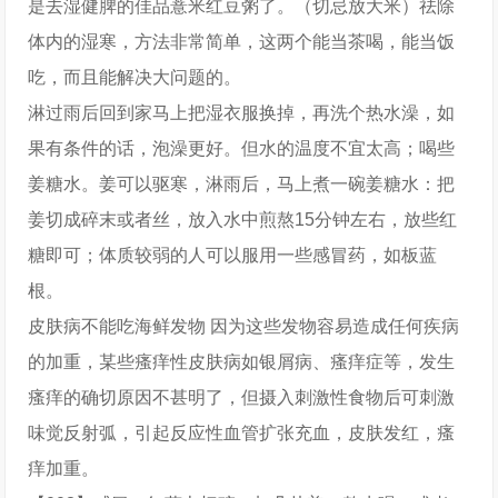
是去湿健脾的佳品薏米红豆粥了。（切忌放大米）祛除
体内的湿寒，方法非常简单，这两个能当茶喝，能当饭
吃，而且能解决大问题的。
淋过雨后回到家马上把湿衣服换掉，再洗个热水澡，如
果有条件的话，泡澡更好。但水的温度不宜太高；喝些
姜糖水。姜可以驱寒，淋雨后，马上煮一碗姜糖水：把
姜切成碎末或者丝，放入水中煎熬15分钟左右，放些红
糖即可；体质较弱的人可以服用一些感冒药，如板蓝
根。
皮肤病不能吃海鲜发物 因为这些发物容易造成任何疾病
的加重，某些瘙痒性皮肤病如银屑病、瘙痒症等，发生
瘙痒的确切原因不甚明了，但摄入刺激性食物后可刺激
味觉反射弧，引起反应性血管扩张充血，皮肤发红，瘙
痒加重。