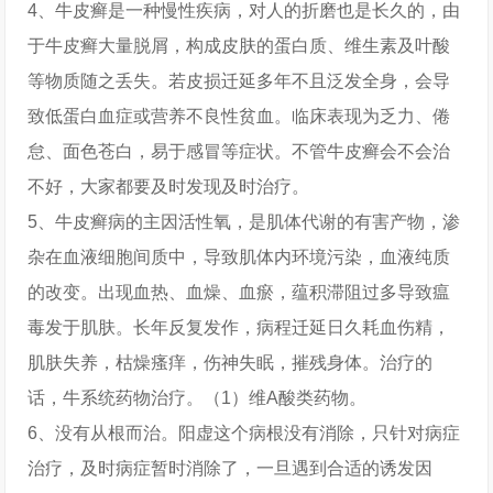
4、牛皮癣是一种慢性疾病，对人的折磨也是长久的，由
于牛皮癣大量脱屑，构成皮肤的蛋白质、维生素及叶酸
等物质随之丢失。若皮损迁延多年不且泛发全身，会导
致低蛋白血症或营养不良性贫血。临床表现为乏力、倦
怠、面色苍白，易于感冒等症状。不管牛皮癣会不会治
不好，大家都要及时发现及时治疗。
5、牛皮癣病的主因活性氧，是肌体代谢的有害产物，渗
杂在血液细胞间质中，导致肌体内环境污染，血液纯质
的改变。出现血热、血燥、血瘀，蕴积滞阻过多导致瘟
毒发于肌肤。长年反复发作，病程迁延日久耗血伤精，
肌肤失养，枯燥瘙痒，伤神失眠，摧残身体。治疗的
话，牛系统药物治疗。（1）维A酸类药物。
6、没有从根而治。阳虚这个病根没有消除，只针对病症
治疗，及时病症暂时消除了，一旦遇到合适的诱发因