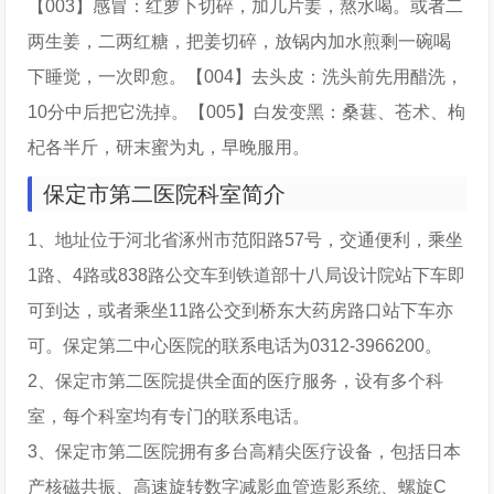
【003】感冒：红萝卜切碎，加几片姜，熬水喝。或者二
两生姜，二两红糖，把姜切碎，放锅内加水煎剩一碗喝
下睡觉，一次即愈。【004】去头皮：洗头前先用醋洗，
10分中后把它洗掉。【005】白发变黑：桑葚、苍术、枸
杞各半斤，研末蜜为丸，早晚服用。
保定市第二医院科室简介
1、地址位于河北省涿州市范阳路57号，交通便利，乘坐
1路、4路或838路公交车到铁道部十八局设计院站下车即
可到达，或者乘坐11路公交到桥东大药房路口站下车亦
可。保定第二中心医院的联系电话为0312-3966200。
2、保定市第二医院提供全面的医疗服务，设有多个科
室，每个科室均有专门的联系电话。
3、保定市第二医院拥有多台高精尖医疗设备，包括日本
产核磁共振、高速旋转数字减影血管造影系统、螺旋C