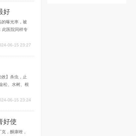
最好
高的曝光率，被
：此医院同样专
癜风医院：根据
规医院，许多外
024-06-15 23:27
功效】杀虫，止
金松、水树、根
两，百部根一
】杀虫，止痒。
024-06-15 23:24
膏好使
丁克，酮康唑，