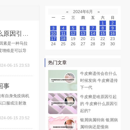
«
2024年6月
»
一
二
三
四
五
六
日
1
2
3
4
5
6
7
8
9
皮屑是什么原因引起的 突然长头皮屑是什么原因引起的
10
11
12
13
14
15
16
17
18
19
20
21
22
23
因素是一种马拉
24
25
26
27
28
29
30
度增殖是可以导
足的睡眠可以促
热门文章
觉。多喝水。保
024-06-15 23:53
牛皮癣遗传会在什么
时候发病 牛皮癣遗传
回事
下一代
能有自身免疫病机
牛皮癣是啥原因引起
以口服或注射激
的 牛皮癣什么原因引
。当白斑稳定半
起的?
、暴晒和精神压
024-06-15 23:52
银屑病属特病 银屑病
属特病还是慢病