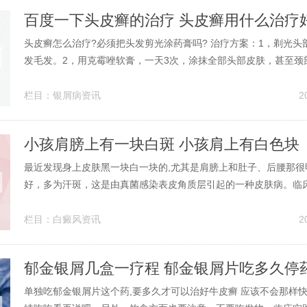
百度一下头皮癣的治疗 头皮癣用什么治疗
头皮癣怎么治疗?必须把头发剪光涂药膏吗? 治疗方案：1，剃光头
发毛发。2，用克霉唑软膏，一天3次，涂抹全部头部皮肤，甚至颈
康唑胶囊，一天2次，每次一粒，首次剂量加倍。4，开水烫洗枕头
用品，之后太阳暴晒干。5，病情严重者，可加用 地塞米松软膏 ，
栏目：
银屑病资讯
2
部头皮。建议：头...
小孩肩膀上有一块白斑 小孩肩上有白色块
最近发现身上皮肤黑一块白一块的,尤其是肩膀上和肚子、后腰那很明显_
好，多为汗斑，这是由真菌感染表皮角质层引起的一种皮肤病。临
色，渐渐的出现色素减退，呈白色，边界不清，褐色白色常常混和
痒，或者偶有轻微的瘙痒，有白色细微的皮屑。2、病情分析： 你
栏目：
白癜风资讯
2
风，是一种常见多发的色...
郁金银屑几盒一疗程 郁金银屑片吃多久停
单独吃郁金银屑片这个药,要多久才可以治好牛皮癣 应该不会那样