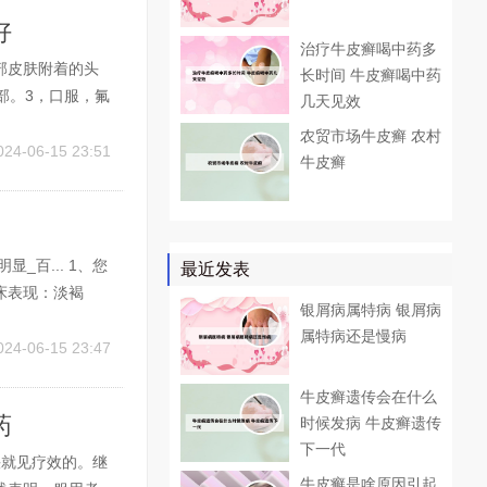
好
治疗牛皮癣喝中药多
部皮肤附着的头
长时间 牛皮癣喝中药
部。3，口服，氟
几天见效
枕套枕巾和床上
农贸市场牛皮癣 农村
一天3次，涂抹全
024-06-15 23:51
牛皮癣
百... 1、您
最近发表
床表现：淡褐
银屑病属特病 银屑病
在一起。不痛不
属特病还是慢病
好，考虑是白癜
024-06-15 23:47
牛皮癣遗传会在什么
药
时候发病 牛皮癣遗传
下一代
快就见疗效的。继
牛皮癣是啥原因引起