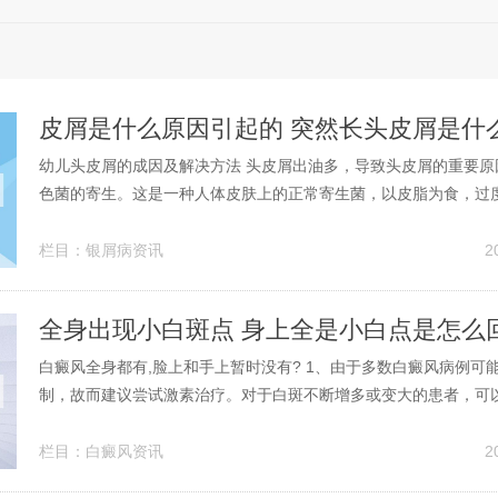
幼儿头皮屑的成因及解决方法 头皮屑出油多，导致头皮屑的重要原
色菌的寄生。这是一种人体皮肤上的正常寄生菌，以皮脂为食，过
致头皮屑，所以头皮出油多的人更容易出现头皮屑。睡眠不足，充
进皮肤正常的新陈代谢，要尽量避免熬夜，最好在晚上11点之前睡
栏目：
银屑病资讯
2
持身体充足的水分可以有效地预...
全身出现小白斑点 身上全是小白点是怎么
白癜风全身都有,脸上和手上暂时没有? 1、由于多数白癜风病例可
制，故而建议尝试激素治疗。对于白斑不断增多或变大的患者，可
素，一般使用中小剂量，同时白斑局部可以外用激素或免疫抑制剂
年之后，才考虑复色对症治疗。一般治疗 应避免诱发因素，如外伤
栏目：
白癜风资讯
2
力，特别是在进展期。2、...