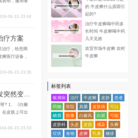
践表明，服用者
的 牛皮癣什么原因引
后，记得进行血
起的?
，但长期服用并
024-06-15 23:44
治疗牛皮癣喝中药多
长时间 牛皮癣喝中药
治疗方案
几天见效
农贸市场牛皮癣 农村
里治疗，给您两
牛皮癣
皮癣医疗设备，
因，针对患者的
恢复正常皮肤的
024-06-15 23:35
标签列表
头发突然白了一小块是什么原因引起的 头发突然变白了一小块
银屑病
治疗
牛皮癣
皮肤
患者
呀? 1、《白癜
药物
医院
真菌
皮肤病
可以
。在皮肤上可出
鳞屑
软膏
白癜风
白斑
可能
蒺藜子六两，生
皮肤科
头皮
皮损
感染
头癣
月时，白处见红
024-06-15 23:33
症状
食物
皮癣
乳膏
糠疹