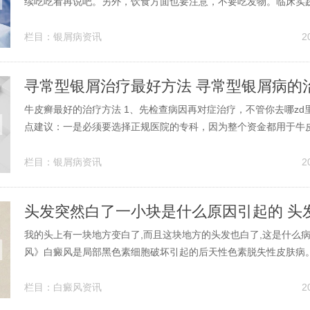
续吃吃看再说吧。另外，饮食方面也要注意，不要吃发物。临床实
普遍反馈良好，一般情况下，一个疗程大约持续一个月。疗程结束
常规和肝肾功能的复查，确保身体无异常反应。虽然初期效果显著
栏目：
银屑病资讯
2
非最佳选择，一般建议不超过2...
寻常型银屑治疗最好方法 寻常型银屑病的
牛皮癣最好的治疗方法 1、先检查病因再对症治疗，不管你去哪zd
点建议：一是必须要选择正规医院的专科，因为整个资金都用于牛
医技更精湛，对症版的治疗，才能取得较好效果。二是查出发病诱
不权同病因病情采取个性化的治疗方案，最终达控制止发展，逐渐
栏目：
银屑病资讯
2
治疗效果。2、治疗牛皮癣的方...
我的头上有一块地方变白了,而且这块地方的头发也白了,这是什么病
风》白癜风是局部黑色素细胞破坏引起的后天性色素脱失性皮肤病
现大小不等的圆形或椭圆形白斑，边界清晰，边缘色素较深。用白
捣为末。每服二钱，热水送下。一天服二次，一月后断根。服至半
栏目：
白癜风资讯
2
点，即预示有效。2、从照片...