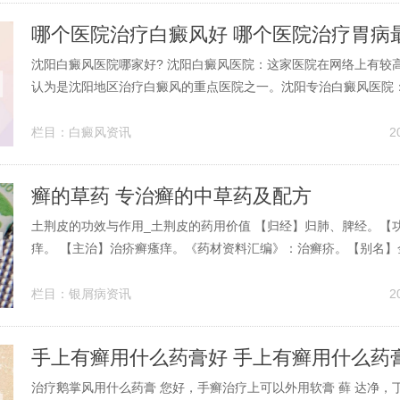
哪个医院治疗白癜风好 哪个医院治疗胃病
沈阳白癜风医院哪家好? 沈阳白癜风医院：这家医院在网络上有较
认为是沈阳地区治疗白癜风的重点医院之一。沈阳专治白癜风医院
注于白癜风的治疗，可能提供更为专业化的医疗服务。沈阳专业白
宣传，这家医院也致力于白癜风的专项治疗。沈阳中科是顶尖的正
栏目：
白癜风资讯
2
地人都慕名而来。其实白癜风是由...
癣的草药 专治癣的中草药及配方
土荆皮的功效与作用_土荆皮的药用价值 【归经】归肺、脾经。【
痒。 【主治】治疥癣瘙痒。《药材资料汇编》：治癣疥。【别名】
皮别名罗卜药 【治疗局限性神经性皮炎】：土荆皮一两，蛇床子一
两，五倍子八钱，密陀僧六钱，轻粉二钱。共研细末备用。【功效
栏目：
银屑病资讯
2
药理作用：其有机酸、乙醇浸膏...
手上有癣用什么药膏好 手上有癣用什么药
治疗鹅掌风用什么药膏 您好，手癣治疗上可以外用软膏 藓 达净，