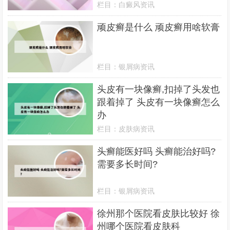
栏目：
白癜风资讯
顽皮癣是什么 顽皮癣用啥软膏
栏目：
银屑病资讯
头皮有一块像癣,扣掉了头发也
跟着掉了 头皮有一块像癣怎么
办
栏目：
皮肤病资讯
头癣能医好吗 头癣能治好吗?
需要多长时间?
栏目：
银屑病资讯
徐州那个医院看皮肤比较好 徐
州哪个医院看皮肤科