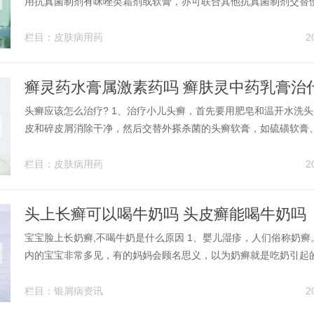
用抗真菌制剂有咪唑类霜剂或软膏，亦可联合其他抗真菌制剂交替
顽固者，可选用系统抗真菌药治疗，目前多用斯皮仁诺或疗酶舒；
性疾病如糖尿病、免疫缺陷病者要一并治疗。第珊瑚癣净。珊瑚癣
栏目：
皮肤病用药
2
痒的作用，一般用来治疗真菌感染...
癣灵药水膏属激素药吗 癣肤灵中药乳膏治
头癣应该怎么治疗? 1、治疗小儿头癣，首先要用肥皂和温开水洗
皮和碎皮屑消除干净，然后交替外搽杀菌的头癣软膏，如硫磺软膏
～5％碘酒等；口服黄霉素，按每日每公斤10毫克～15毫克连服4
下3次查不到真菌才可算痊愈。病儿要被隔离，以免传染他人。2、
栏目：
皮肤病用药
2
病情主要是真菌感染...
头上长癣可以喝牛奶吗 头皮癣能喝牛奶吗
宝宝脸上长奶癣,不喝牛奶是什么原因 1、婴儿湿疹，人们俗称奶癣
内的宝宝非常多见，有的妈妈会顾名思义，以为奶癣就是吃奶引起
要找出有没有食物过敏，特别是牛奶、蛋白、鱼、虾。 宝宝皮肤比
较差，要保持局部清洁，避免感染。2、奶癣，也叫湿疹，是小儿
栏目：
银屑病资讯
2
病。你需要先了解一下湿疹...