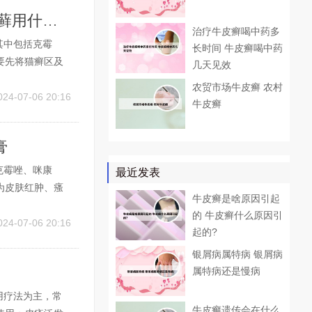
小孩身上起癣了,抹什么药膏好 小孩身上起藓用什么药
治疗牛皮癣喝中药多
其中包括克霉
长时间 牛皮癣喝中药
要先将猫癣区及
几天见效
阳可以消毒、增
农贸市场牛皮癣 农村
不药而愈。2、病
024-07-06 20:16
牛皮癣
膏
克霉唑、咪康
最近发表
为皮肤红肿、瘙
牛皮癣是啥原因引起
一种广谱抗真菌
的 牛皮癣什么原因引
。2、具体来说，
024-07-06 20:16
起的?
银屑病属特病 银屑病
属特病还是慢病
用疗法为主，常
牛皮癣遗传会在什么