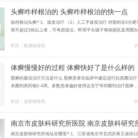
头癣咋样根治的 头癣咋样根治的快一点
如何根治头癣? 1、拔发治疗 （1）人工手拔发治疗 对面积在5分
害不超过3块以上者，可考虑该法。即用平头镊子将病损区及周围3
发连根拔出，局部涂以2%碘酊，每天一次，连续3～4次。并经常洗
硫黄软膏一次。如化脓严重，停用碘酊，改涂0.5%呋喃西林软膏。
栏目：
银屑病资讯
2
可以口服环孢...
体癣慢慢好的过程 体癣快好了是什么样的
股癣的最佳治疗方法是什么 股癣患者在临床中建议进行抗真菌治疗
杀菌剂类药物2-4周。多数患者偏好使用达克宁等抑菌剂治疗股癣
取，患者首诊股癣时需使用杀菌剂而非抑菌剂，否则可能导致病情
而反复发作。抑菌剂通常在病情得到控制之后再行应用，避免股癣
栏目：
皮肤病资讯
2
建议：常用的西药有达克宁、特...
南京市皮肤科研究所医院 南京皮肤科研究
南京皮肤病研究所地址在哪里? 1、江苏省南京市玄武区蒋王庙街1