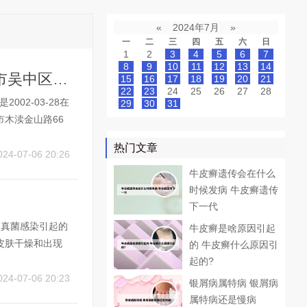
«
2024年7月
»
一
二
三
四
五
六
日
1
2
3
4
5
6
7
8
9
10
11
12
13
14
苏州市吴中区皮肤病防治所地址在哪 苏州市吴中区皮肤病医院
15
16
17
18
19
20
21
22
23
24
25
26
27
28
02-03-28在
29
30
31
木渎金山路66
672053730
热门文章
康官网显...
024-07-06 20:26
牛皮癣遗传会在什么
时候发病 牛皮癣遗传
下一代
是真菌感染引起的
牛皮癣是啥原因引起
皮肤干燥和出现
的 牛皮癣什么原因引
导致皮肤缺乏水
起的?
设备，这些设备
024-07-06 20:23
银屑病属特病 银屑病
属特病还是慢病