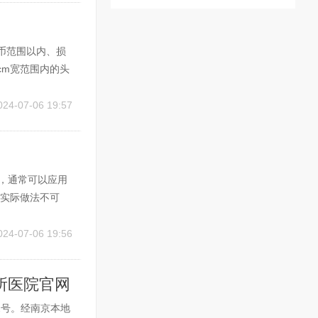
硬币范围以内、损
cm宽范围内的头
头，每周涂5%
2、头皮癣一般
024-07-06 19:57
，通常可以应用
，实际做法不可
得不到彻底治愈
迁延不愈。治疗
024-07-06 19:56
所医院官网
2号。经南京本地