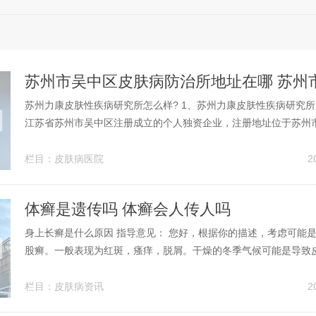
苏州力康皮肤性疾病研究所怎么样? 1、苏州力康皮肤性疾病研究所是20
江苏省苏州市吴中区注册成立的个人独资企业，注册地址位于苏州市
号。苏州力康皮肤性疾病研究所的统一社会信用代码/注册号是9132050
8L，企业法人吴克，目前企业处于开业状态。2、正规。通过苏州奇力
栏目：
皮肤病医院
2
体癣是遗传吗 体癣会人传人吗
身上长癣是什么原因 指导意见： 您好，根据你的描述，考虑可能
股癣。一般表现为红斑，瘙痒，脱屑。干燥的冬季气候可能是导致
长癣的一个主要原因。在寒冷的气温下，空气中的湿度变低，这会
分，从而变得干燥起来。人们在冬季通常会使用暖气或火炉等加热
栏目：
皮肤病资讯
2
也会使室内空气更加干燥。过度...