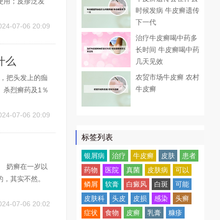
使用；皮疹泛发
时候发病 牛皮癣遗传
对同时患有系统
下一代
菌具有杀菌和止
024-07-06 20:09
治疗牛皮癣喝中药多
长时间 牛皮癣喝中药
什么
几天见效
农贸市场牛皮癣 农村
头，把头发上的痂
牛皮癣
、杀烈癣药及1％
～6周，在显微镜
病情分析：这种
024-07-06 20:09
标签列表
银屑病
治疗
牛皮癣
皮肤
患者
。 奶癣在一岁以
药物
医院
真菌
皮肤病
可以
的，其实不然。
鳞屑
软膏
白癜风
白斑
可能
较柔嫩，抵抗力
皮肤科
头皮
皮损
感染
头癣
最常见的皮肤疾
024-07-06 20:02
症状
食物
皮癣
乳膏
糠疹