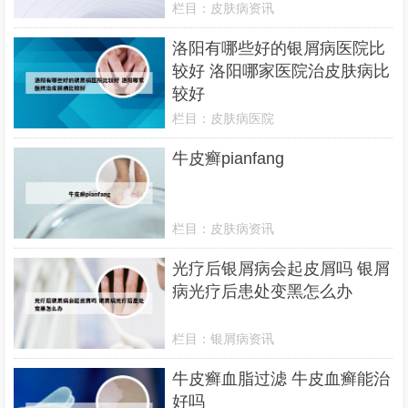
栏目：
皮肤病资讯
洛阳有哪些好的银屑病医院比
较好 洛阳哪家医院治皮肤病比
较好
栏目：
皮肤病医院
牛皮癣pianfang
栏目：
皮肤病资讯
光疗后银屑病会起皮屑吗 银屑
病光疗后患处变黑怎么办
栏目：
银屑病资讯
牛皮癣血脂过滤 牛皮血癣能治
好吗