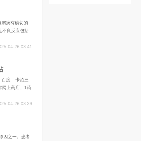
银屑病有确切的
见不良反应包括
肌酐、肝功能、
，并具有抗炎作
025-04-26 03:41
站
度... 卡泊三
客网上药店、1药
以买到；线下正
主要是由卡泊三
025-04-26 03:39
原因之一。患者