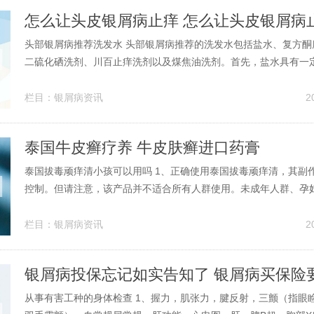
怎么让头皮银屑病止痒 怎么让头皮银屑病
头部银屑病推荐洗发水 头部银屑病推荐的洗发水包括盐水、复方酮
二硫化硒洗剂、川百止痒洗剂以及煤焦油洗剂。首先，盐水具有一
对于头皮银屑病患者来说，使用盐水洗头可以抑制头皮部位的炎症
治疗起到帮助。当然，这里所指的盐水应该是适当浓度的，过浓的
栏目：
银屑病资讯
2
皮造成刺激。头部银屑病用的洗发...
泰国牛皮癣疗养 牛皮肤癣进口药膏
泰国拔毒顽痒清小孩可以用吗 1、正确使用泰国拔毒顽痒清，其副
控制。但请注意，该产品并不适合所有人群使用。未成年人群、孕
使用，以免对胎儿或婴儿产生不良影响。此外，对本品成分过敏者
用，以免引发过敏反应。2、拔毒顽痒清泰国药膏不建议儿童使用
栏目：
银屑病资讯
2
期女性等特定人群也应避免使用。...
银屑病投保忘记如实告知了 银屑病买保险
从事有害工种的身体检查 1、握力，肌张力，腱反射，三颤（指眼