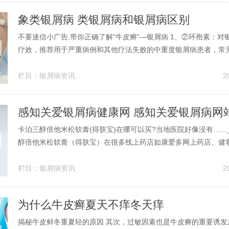
象类银屑病 类银屑病和银屑病区别
不要迷信小广告,带你正确了解“牛皮癣”—银屑病 1、②环孢素：对
疗效，推荐用于严重病例和其他疗法失败的中重度银屑病患者，常
血肌酐增高、低镁血症、高钾血症等，用药后定期复查：血压，血
电解质、尿酸。 ③来氟米特：可直接抑制淋巴细胞和B细胞的增殖
栏目：
银屑病资讯
2
用，其治疗银屑病的确切机...
感知关爱银屑病健康网 感知关爱银屑病网
卡泊三醇倍他米松软膏(得肤宝)在哪可以买?当地医院好像没有……_百
醇倍他米松软膏（得肤宝）在很多线上药店如康爱多网上药店、健
网、京东健民大药房旗舰店，京东大药房、国大药房旗舰店等都可
规的药店也有买。卡泊三醇倍他米松软膏，商品名称为得肤宝，它
栏目：
银屑病资讯
2
醇以及倍他米松软膏合...
为什么牛皮癣夏天不痒冬天痒
揭秘牛皮鲜冬重夏轻的原因 其次，过敏因素也是牛皮癣的重要诱发