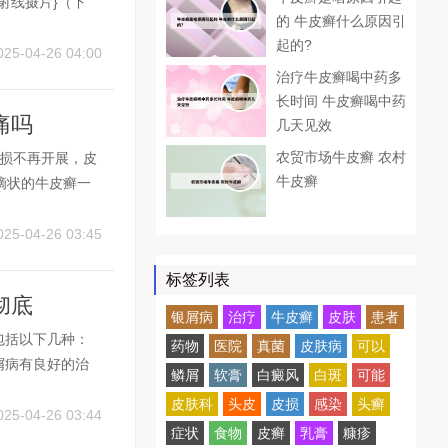
射线摄片}（下
的 牛皮癣什么原因引
尿铅和血铅，尿d
起的?
，肝、脾B超*，
025-04-26 04:00
治疗牛皮癣喝中药多
长时间 牛皮癣喝中药
痛吗
几天见效
农贸市场牛皮癣 农村
皮损不再开展，皮
牛皮癣
滴状的牛皮癣一
小米粒的牛皮癣
，一般好的特快
025-04-26 03:45
标签列表
彻底
银屑病
治疗
牛皮癣
皮肤
患者
包括以下几种：
药物
医院
真菌
皮肤病
可以
屑病有良好的治
鳞屑
软膏
白癜风
白斑
可能
上存留十分钟左
皮肤科
头皮
皮损
感染
头癣
治疗方法主要包
025-04-26 03:44
症状
食物
皮癣
乳膏
糠疹