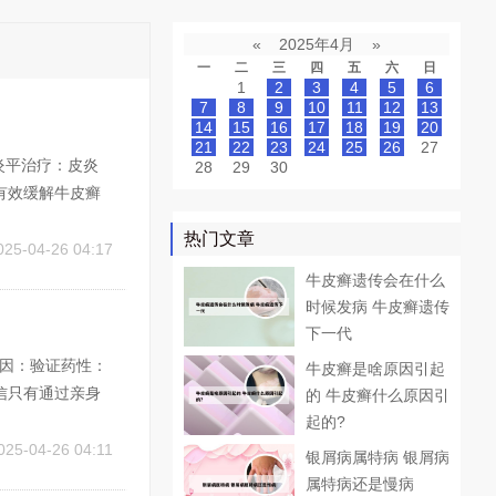
«
2025年4月
»
一
二
三
四
五
六
日
1
2
3
4
5
6
7
8
9
10
11
12
13
14
15
16
17
18
19
20
21
22
23
24
25
26
27
炎平治疗：皮炎
28
29
30
有效缓解牛皮癣
外线治疗：紫外
热门文章
法。2、头皮牛皮
025-04-26 04:17
牛皮癣遗传会在什么
时候发病 牛皮癣遗传
下一代
原因：验证药性：
牛皮癣是啥原因引起
信只有通过亲身
的 牛皮癣什么原因引
书籍中存在许多
起的?
2、李时珍编纂
025-04-26 04:11
银屑病属特病 银屑病
属特病还是慢病