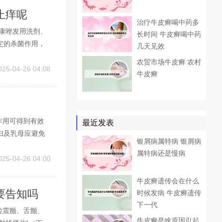
止痒呢
治疗牛皮癣喝中药多
康唑发用洗剂、
长时间 牛皮癣喝中药
定的杀菌作用，
几天见效
发生，对疾病的
农贸市场牛皮癣 农村
盐水可能会对头
025-04-26 04:08
牛皮癣
作用可得到有效
最近发表
妇及乳母应避免
银屑病属特病 银屑病
同样不建议使
属特病还是慢病
，同时孕妇和哺乳
025-04-26 04:00
牛皮癣遗传会在什么
要告知吗
时候发病 牛皮癣遗传
下一代
睑震颤、舌颤、
牛皮癣是啥原因引起