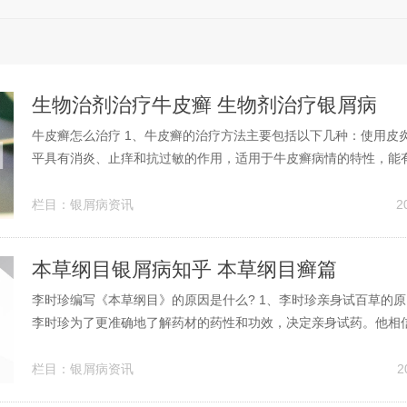
生物治剂治疗牛皮癣 生物剂治疗银屑病
牛皮癣怎么治疗 1、牛皮癣的治疗方法主要包括以下几种：使用皮
平具有消炎、止痒和抗过敏的作用，适用于牛皮癣病情的特性，能
症状。但需注意，皮炎平只能作为表面治疗，无法根治牛皮癣。紫
线治疗包括光化学疗法、宽谱中波紫外线疗法和窄谱中波紫外线疗
栏目：
银屑病资讯
2
癣的治疗方法主要包括以下几种...
本草纲目银屑病知乎 本草纲目癣篇
李时珍编写《本草纲目》的原因是什么? 1、李时珍亲身试百草的
李时珍为了更准确地了解药材的药性和功效，决定亲身试药。他相
体验，才能更深入地了解药材的特性和作用。纠正谬误：古代医药
谬误和语焉不详之处，这给医生和百姓带来了许多不必要的麻烦。
栏目：
银屑病资讯
2
《本草纲目》的另一重要原因是...