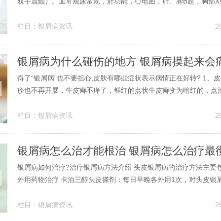
双手震颤）。血常规尿常规，肝功能，心电图，肝、脾B超，胸部X
同）内科常规检查，握力，肌张力，腱反射，三颤，血、尿常规，
-氨基乙酰丙丙酸或红细胞锌原卟啉，尿粪卟啉，肝功能*，心电图*
栏目：
银屑病资讯
2
神经肌电图*。2、根...
银屑病为什么碰伤的地方 银屑病摸起来会
得了“银屑病”也不要担心,皮肤有哪些症状表示病情正在好转? 1、
疹也不再开展，牛皮癣不痒了，鲜红的点状牛皮癣变为暗红的，点
般比斑块状更简单进入衰退期，运用药物治疗点滴状牛皮癣的话，
是干了以后直接下去的。片状牛皮癣从里往外好！要是钱币状的话
栏目：
银屑病资讯
2
的，会出现白斑，可是不要...
银屑病怎么治才能根治 银屑病怎么治疗最
银屑病如何治疗?治疗银屑病方法介绍 头皮银屑病的治疗方法主要
外用药物治疗 卡泊三醇头皮搽剂：每日早晚各外用1次，对头皮银
疗作用。适当增加疗程可提高疗效。 蒽林短期接触法：蒽林在头皮
右后冲洗掉，每天使用，数周内可清除头皮上的银屑病。银屑病的
栏目：
银屑病资讯
2
括以下几种： 外用药物治...