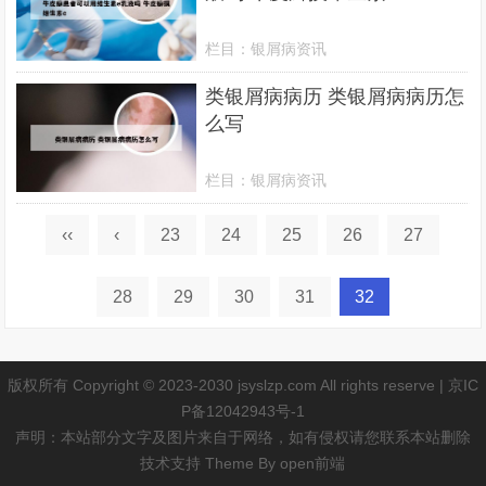
栏目：
银屑病资讯
类银屑病病历 类银屑病病历怎
么写
栏目：
银屑病资讯
‹‹
‹
23
24
25
26
27
28
29
30
31
32
版权所有 Copyright © 2023-2030 jsyslzp.com All rights reserve |
京IC
P备12042943号-1
声明：本站部分文字及图片来自于网络，如有侵权请您联系本站删除
技术支持 Theme By
open前端