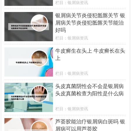
栏目：
银屑病资讯
银屑病关节炎侵犯骶髂关节 银
屑病关节炎侵犯骶髂关节能治
好吗
栏目：
银屑病资讯
牛皮癣生在头上 牛皮癣长在头
上
栏目：
银屑病资讯
头皮真菌阴性会不会是银屑病
头皮真菌检查为阳性是什么病
栏目：
银屑病资讯
芦荟胶能治疗银屑病白斑吗 银
屑病可以用芦荟胶