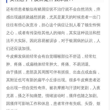
还有些患者貌似有鳞屑症状不治疗就不会自然消失，痒
感出现越抓挠越想抓挠，尤其是夏天的时候患者一出门
往往有些心灰意冷，担心这个病症让别人看了顿生怜悯
之心，或者有传染给其他人的倾向，其实这种说法和想
法不大实际。因此容易被误诊，对于银屑病的认识，人
们还应该加强。
牛皮癣发病前经常会有自觉咽喉部位不舒适，经常红
肿、疼痛，或扁桃体经常肿大、疼痛、不易消退。
由于搔抓，患部及其周围可伴有抓痕、出血点或血痂，
其附近也可有新的扁平小丘疹出现。很多牛皮癣患者还
会出现一些自觉性奇痒。被衣摩擦与汗渍时更剧，入夜
尤甚，搔之不知痛楚。情绪波动时，瘙痒也随之加剧。
因瘙痒可影响工作和休息，患者常伴有失眠、头昏、烦