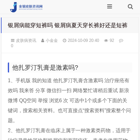
银屑病能穿短裤吗 银屑病夏天穿长裤好还是短裤
皮肤病资讯
小金金
2024-10-09 20:40
92
0
他扎罗汀乳膏是激素吗?
1、手机版 我的知道 他扎罗汀乳膏含激素吗 治疗痤疮有
效吗 我来答 分享 微信扫一扫 网络繁忙请稍后重试 新浪
微博 QQ空间 举报 浏览6 次 可选中1个或多个下面的关
键词，搜索相关资料。也可直接点“搜索资料”搜索整个问
题。
2、他扎罗汀乳膏在临床上属于一种激素类药物，适用于