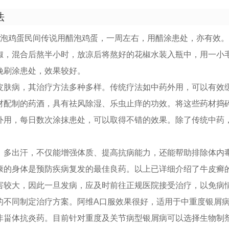
法
醋泡鸡蛋民间传说用醋泡鸡蛋，一周左右，用醋涂患处，亦有效。
椒，混合后熬半小时，放凉后将熬好的花椒水装入瓶中，用一小
晚刷涂患处，效果较好。
皮肤病，其治疗方法多种多样。传统疗法如中药外用，可以有效
材配制的药酒，具有祛风除湿、乐虫止痒的功效。将这些药材捣碎
外用，每日数次涂抹患处，可以取得不错的效果。除了传统中药
、多出汗，不仅能增强体质、提高抗病能力，还能帮助排除体内
康的身体是预防疾病复发的最佳良药。以上已详细介绍了牛皮癣
害较大，因此一旦发病，应及时前往正规医院接受治疗，以免病
的不同制定治疗方案。阿维A口服效果很好，适用于中重度银屑
非甾体抗炎药。目前针对重度及关节病型银屑病可以选择生物制