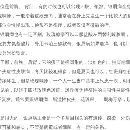
部位是前胸、 背部，有的时候也可以出现四肢、颈部。银屑病全
瑰糠疹，一般沿着皮纹走向，通常会在身上先发生一个比较大的
部位会慢慢出现，通常不是很痒，或者仅仅有微微的痒。
和银屑病也有一定区别。玫瑰糠疹可以口服盐酸左西替利嗪胶囊
服复方氨基酸片，外用卡泊三醇软膏。银屑病如果瘙痒，也可以
酸莫米松软膏。
躯干部，前胸、后背，它的疹子是椭圆形的，淡红色的，脱屑是
个炎症性皮肤病，冬天比较犯得多，但是夏天也可以，红斑鲜红
持续终生，但是玫瑰糠疹，一个人一生当中基本上只患一次，就
常见的，以躯干四肢玫瑰色斑疹、斑丘疹为特征性的自限性炎症性
且不复发。通常要跟银屑病、脂溢性皮炎、花斑癣、二期梅毒疹，
还是很大的，银屑病主要是一个多基因相关的有遗传、感染、外
疹可能和感染，不管是病毒或者细菌，有一定的关系。