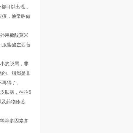
身都可以出现，
皮疹，通常叫做
，外用糠酸莫米
口服盐酸左西替
细小的脱屑，非
色的、鳞屑是非
不再得了。
皮肤病，往往6
以及药物疹鉴
伤等等多因素参