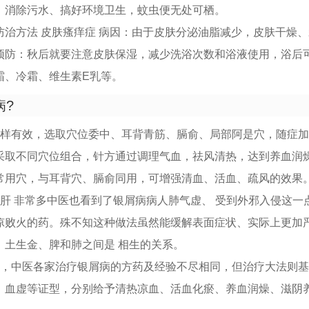
，消除污水、搞好环境卫生，蚊虫便无处可栖。
防治方法 皮肤瘙痒症 病因：由于皮肤分泌油脂减少，皮肤干燥
预防：秋后就要注意皮肤保湿，减少洗浴次数和浴液使用，浴后
霜、冷霜、维生素E乳等。
病?
同样有效，选取穴位委中、耳背青筋、膈俞、局部阿是穴，随症
采取不同穴位组合，针方通过调理气血，祛风清热，达到养血润
常用穴，与耳背穴、膈俞同用，可增强清血、活血、疏风的效果
肝 非常多中医也看到了银屑病病人肺气虚、 受到外邪入侵这一
凉败火的药。殊不知这种做法虽然能缓解表面症状、实际上更加
。土生金、脾和肺之间是 相生的关系。
上，中医各家治疗银屑病的方药及经验不尽相同，但治疗大法则
、血虚等证型，分别给予清热凉血、活血化瘀、养血润燥、滋阴