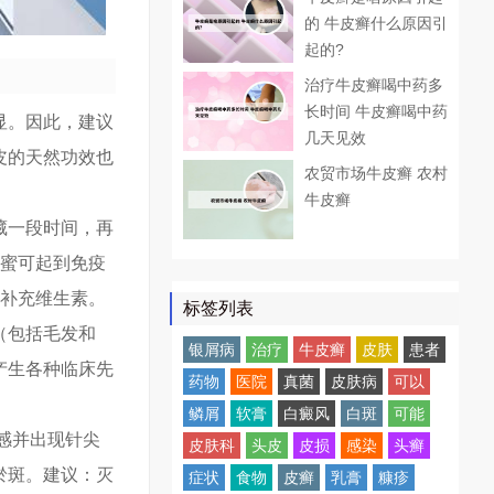
的 牛皮癣什么原因引
起的?
治疗牛皮癣喝中药多
长时间 牛皮癣喝中药
显。因此，建议
几天见效
皮的天然功效也
农贸市场牛皮癣 农村
牛皮癣
藏一段时间，再
蜂蜜可起到免疫
3补充维生素。
标签列表
（包括毛发和
银屑病
治疗
牛皮癣
皮肤
患者
产生各种临床先
药物
医院
真菌
皮肤病
可以
。
鳞屑
软膏
白癜风
白斑
可能
感并出现针尖
皮肤科
头皮
皮损
感染
头癣
淤斑。建议：灭
症状
食物
皮癣
乳膏
糠疹