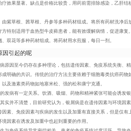
治疗效果显著。缺点是价格比较贵，用药前需排除感染，乙肝结
，由紫草根、茜草根、丹参等多种药材组成。将所有药材洗净后
疗方特别适用于血热型牛皮藓患者，能有效缓解病情，促进康复
翘、双花等多种药材组成。将药材用水煎服，每日一剂。
原因引起的呢
发病原因至今仍存在多种理论，包括遗传因素、免疫系统失衡、
形成明确的共识。传统的治疗方法主要依赖于细胞毒类抗癌药物
，以及激素类药物如地塞米松、强的松和康宁克通。
病的发病有一定关系。饮酒、吸烟、药物和精神紧张可能会诱发
因其实并不清楚，目前研究认为，银屑病是在遗传因素与环境因
传因素、免疫因素与疾病的发生以及加重有直接关系，但是仅有
环境因素在诱发及加重中也起到重要的作用。
发生与免疫系统异常密切相关。患者的免疫系统过度活跃，导致