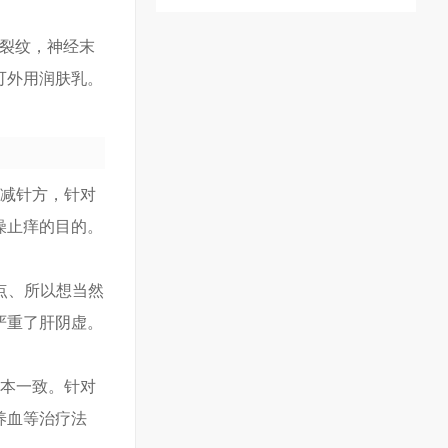
、裂纹，神经末
可外用润肤乳。
加减针方，针对
燥止痒的目的。
。
点、所以想当然
严重了肝阴虚。
基本一致。针对
养血等治疗法