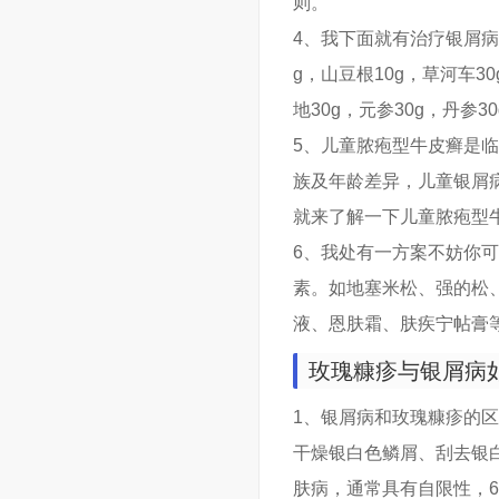
则。
4、我下面就有治疗银屑
g，山豆根10g，草河车
地30g，元参30g，丹参3
5、儿童脓疱型牛皮癣是
族及年龄差异，儿童银屑
就来了解一下儿童脓疱型
6、我处有一方案不妨你
素。如地塞米松、强的松
液、恩肤霜、肤疾宁帖膏
玫瑰糠疹与银屑病
1、银屑病和玫瑰糠疹的
干燥银白色鳞屑、刮去银
肤病，通常具有自限性，6