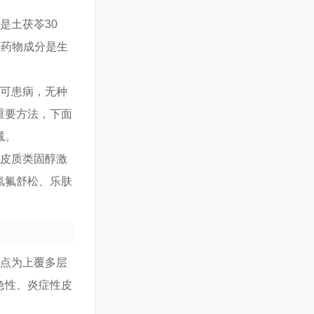
是土茯苓30
要药物成分是生
均可患病，无种
重要方法，下面
减。
物皮质类固醇激
氯氟舒松、乐肤
特点为上覆多层
急性、炎症性皮