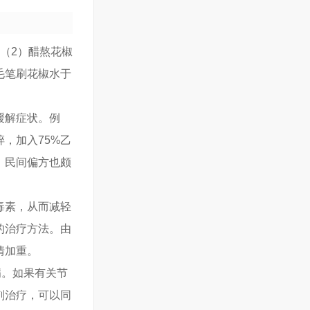
（2）醋熬花椒
毛笔刷花椒水于
缓解症状。例
，加入75%乙
，民间偏方也颇
毒素，从而减轻
的治疗方法。由
情加重。
病。如果有关节
剂治疗，可以同