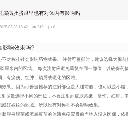
银屑病肚脐眼里也有对体内有影响吗
2025-03-28 18:42
310
0
会影响效果吗?
心不对称扎针会影响药物效果。 注射可善挺时，建议选择大腿前
5厘米内的区域。 每次注射应避免重复在同一部位，以确保药物
弱、有瘀伤、红肿、鳞屑或硬化的区域。
响效果。因为可善挺推荐的注射部位是大腿前侧，也可以是小腹
次注射尽量选择不同的部位，不要注射到皮肤柔嫩、瘀伤、红肿、
疤或妊娠纹的区域。所以没有对称扎不会影响效果。
对脑膜炎球菌或流感疫苗的体液免疫应目前当地入没入医保，依