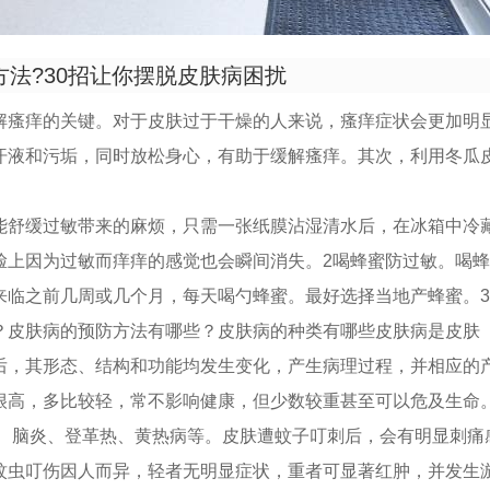
法?30招让你摆脱皮肤病困扰
解瘙痒的关键。对于皮肤过于干燥的人来说，瘙痒症状会更加明
汗液和污垢，同时放松身心，有助于缓解瘙痒。其次，利用冬瓜
能舒缓过敏带来的麻烦，只需一张纸膜沾湿清水后，在冰箱中冷
脸上因为过敏而痒痒的感觉也会瞬间消失。2喝蜂蜜防过敏。喝
来临之前几周或几个月，每天喝勺蜂蜜。最好选择当地产蜂蜜。
？皮肤病的预防方法有哪些？皮肤病的种类有哪些皮肤病是皮肤
后，其形态、结构和功能均发生变化，产生病理过程，并相应的
很高，多比较轻，常不影响健康，但少数较重甚至可以危及生命
疾、脑炎、登革热、黄热病等。皮肤遭蚊子叮刺后，会有明显刺痛
蚊虫叮伤因人而异，轻者无明显症状，重者可显著红肿，并发生