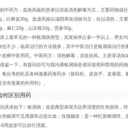
病的中药方：血热风燥的患者以凉血清热解毒为主，主要药物成分
30g，白癣皮30g。血虚风燥以滋阴养血润燥为主，佐以清热，主
0g，麻仁10g，山豆根10g，苦参30g。
临床上最常见的一种银屑病类型，其发病率占多一半以上，男女
病也不少，临床治疗的方法很多，其中中医治疗是银屑病治疗的
牛皮癣中医用药。中医药方：清热解毒，凉血祛风。土茯苓汤加
可借鉴一下，有疑问你可与我沟通银屑病患者应慎用和禁用的药
、氢化考的松及各种激素药膏药水（肤轻松、皮炎平、皮康霜、
等含有激素的外用剂）。
如何区别用药
区别具体如下：银屑病：皮损典型表现为边界清楚的红色斑块，
白色鳞屑可见薄膜和点状出血；玫瑰糠疹：是一种红斑鳞屑性、
-8周皮疹可以自行消退。