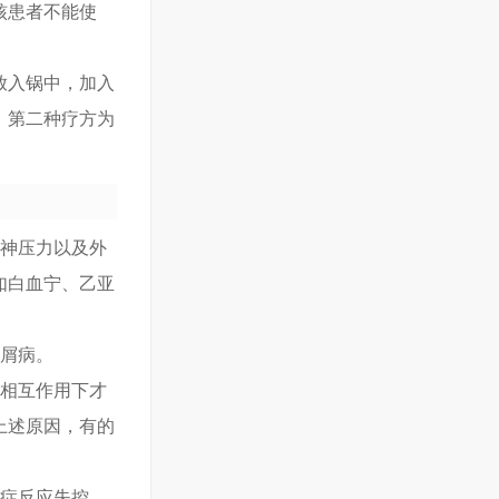
核患者不能使
放入锅中，加入
。第二种疗方为
精神压力以及外
如白血宁、乙亚
银屑病。
素相互作用下才
上述原因，有的
炎症反应失控，