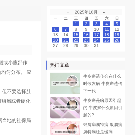
«
2025年10月
»
一
二
三
四
五
六
日
1
2
3
4
5
6
7
8
9
10
11
12
13
14
15
16
17
18
19
20
21
22
23
24
25
26
27
28
29
30
31
侧或小腹部作
热门文章
均匀分布。 应
牛皮癣遗传会在什么
时候发病 牛皮癣遗传
下一代
，但不要选择肚
牛皮癣是啥原因引起
有鳞屑或者硬化
的 牛皮癣什么原因引
起的?
据当地的社保局
银屑病属特病 银屑病
属特病还是慢病