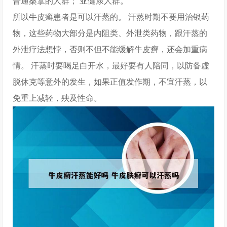
普通桑拿的人群； 亚健康人群。
所以牛皮癣患者是可以汗蒸的。 汗蒸时期不要用治银药
物，这些药物大部分是内阻类、外泄类药物，跟汗蒸的
外泄疗法想悖，否则不但不能缓解牛皮癣，还会加重病
情。 汗蒸时要喝足白开水，最好要有人陪同，以防备虚
脱休克等意外的发生，如果正值发作期，不宜汗蒸，以
免重上减轻，殃及性命。