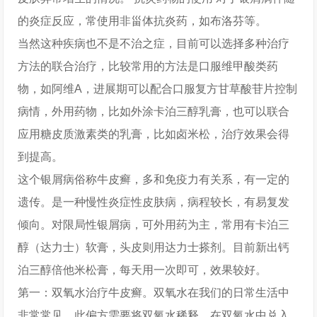
的炎症反应，常使用非甾体抗炎药，如布洛芬等。
当然这种疾病也不是不治之症，目前可以选择多种治疗
方法的联合治疗，比较常用的方法是口服维甲酸类药
物，如阿维A，进展期可以配合口服复方甘草酸苷片控制
病情，外用药物，比如外涂卡泊三醇乳膏，也可以联合
应用糖皮质激素类的乳膏，比如卤米松，治疗效果会得
到提高。
这个银屑病俗称牛皮癣，多和免疫力有关系，有一定的
遗传。是一种慢性炎症性皮肤病，病程较长，有易复发
倾向。对限局性银屑病，可外用药为主，常用有卡泊三
醇（达力士）软膏，头皮则用达力士搽剂。目前新出钙
泊三醇倍他米松膏，每天用一次即可，效果较好。
第一：双氧水治疗牛皮癣。双氧水在我们的日常生活中
非常常见，此偏方需要将双氧水稀释，在双氧水中兑入