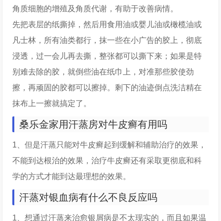
角质细胞的增殖及角质代谢，有助于改善病情。
先把表层的纸撕掉，然后用食用油或婴儿油或橄榄油或
凡士林，所有油类都行，抹一些在小广告的胶上，彻底
浸透，过一会儿再去撕，整张都可以撕下来；如果是特
别难去除的胶，就倒些油在纸巾上，对准那些胶使劲
擦，再顽固的胶都可以擦掉。剩下的油迹倒点洗洁精在
抹布上一擦就搞定了。
桑乐金家用汗蒸房对牛皮癣有用吗
1、但是汗蒸只能对牛皮癣起到缓解和辅助治疗的效果，
不能到达根治的效果，治疗牛皮癣还有采取更彻底和科
学的方式才能到达最理想的效果。
汗蒸对银血病有什么不良反应吗
1、想通过汗蒸来治愈银屑病是不太现实的，而且如果温