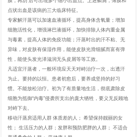
膜，再刮 后可出现多个细小出血点。上述鳞屑，薄膜和
点状出血是该病的三大临床特征。
专家解汗蒸可以加速血液循环，提高身体含氧量；增加
细胞活性化，增强淋巴液循环，加快排除人体内重金属
与毒素，提高人体的免疫功能；汗蒸时出的汗不粘、无
异味，对皮肤有保湿作用，能使皮肤光滑细腻而富有弹
性，能使头发光泽滋润无头皮屑等等工效。
凡适宜汗蒸者，一般环境应天天对峙治疗一次，出透汗
为止。要持的以恒。患者初愈后，要养成坚持的好习
惯。不能放松治疗。初为了有质量地生活，彻底肃除皮
细胞为抵御“内毒”侵袭所支出的庞大牺牲，要义无反顾地
对峙下去。
移动汗蒸房适用人群 体质差的人； 希望保持靓丽的女
性； 生活压力的人群；发胖和预防肥胖的人群； 不适合