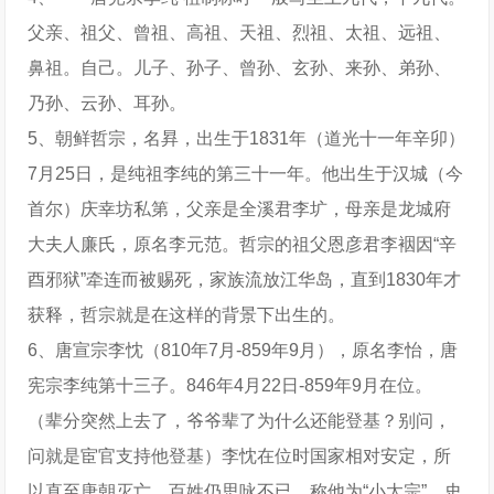
父亲、祖父、曾祖、高祖、天祖、烈祖、太祖、远祖、
鼻祖。自己。儿子、孙子、曾孙、玄孙、来孙、弟孙、
乃孙、云孙、耳孙。
5、朝鲜哲宗，名昪，出生于1831年（道光十一年辛卯）
7月25日，是纯祖李纯的第三十一年。他出生于汉城（今
首尔）庆幸坊私第，父亲是全溪君李圹，母亲是龙城府
大夫人廉氏，原名李元范。哲宗的祖父恩彦君李裀因“辛
酉邪狱”牵连而被赐死，家族流放江华岛，直到1830年才
获释，哲宗就是在这样的背景下出生的。
6、唐宣宗李忱（810年7月-859年9月），原名李怡，唐
宪宗李纯第十三子。846年4月22日-859年9月在位。
（辈分突然上去了，爷爷辈了为什么还能登基？别问，
问就是宦官支持他登基）李忱在位时国家相对安定，所
以直至唐朝灭亡，百姓仍思咏不已，称他为“小太宗”。史