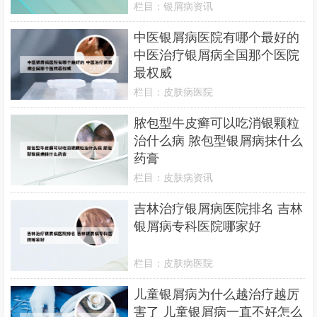
栏目：
银屑病资讯
中医银屑病医院有哪个最好的
中医治疗银屑病全国那个医院
最权威
栏目：
皮肤病医院
脓包型牛皮癣可以吃消银颗粒
治什么病 脓包型银屑病抹什么
药膏
栏目：
皮肤病资讯
吉林治疗银屑病医院排名 吉林
银屑病专科医院哪家好
栏目：
皮肤病医院
儿童银屑病为什么越治疗越厉
害了 儿童银屑病一直不好怎么