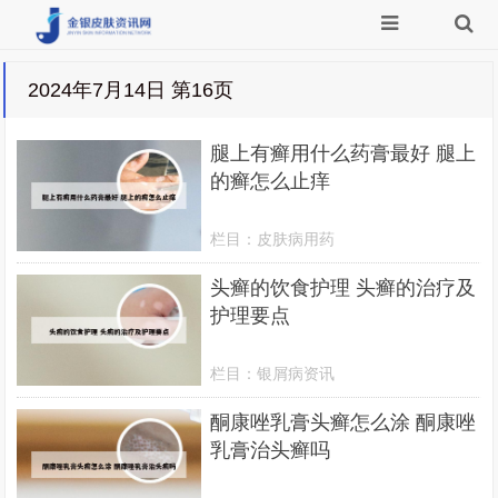
2024年7月14日 第16页
腿上有癣用什么药膏最好 腿上
的癣怎么止痒
栏目：
皮肤病用药
头癣的饮食护理 头癣的治疗及
护理要点
栏目：
银屑病资讯
酮康唑乳膏头癣怎么涂 酮康唑
乳膏治头癣吗