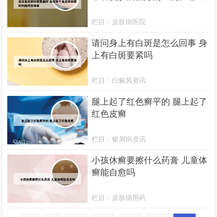
栏目：
皮肤病医院
请问身上有白斑是怎么回事 身
上有白斑要紧吗
栏目：
白癜风资讯
腿上起了红色癣平的 腿上起了
红色皮癣
栏目：
银屑病资讯
小孩休癣要擦什么药膏 儿童体
癣能自愈吗
栏目：
皮肤病用药