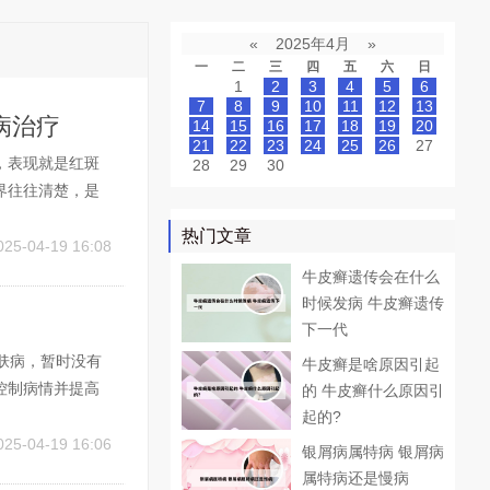
«
2025年4月
»
一
二
三
四
五
六
日
1
2
3
4
5
6
7
8
9
10
11
12
13
病治疗
14
15
16
17
18
19
20
21
22
23
24
25
26
27
，表现就是红斑
28
29
30
界往往清楚，是
的多少、部位，
热门文章
菌感染。一般先
025-04-19 16:08
牛皮癣遗传会在什么
时候发病 牛皮癣遗传
下一代
肤病，暂时没有
牛皮癣是啥原因引起
控制病情并提高
的 牛皮癣什么原因引
膏可以减轻炎症
起的?
肪鱼类食用高脂肪
025-04-19 16:06
银屑病属特病 银屑病
属特病还是慢病