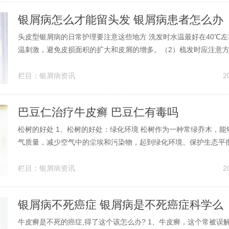
银屑病怎么才能留头发 银屑病患者怎么办
头皮型银屑病的日常护理要注意这些地方 洗发时水温最好在40℃
温刺激，避免皮损面积的扩大和皮屑的增多。（2）梳发时应注意
齿扁梳，不要用过于尖利的梳子，以免刮伤头皮引起头部感染，从
的扩大，不利于康复。（3）外用药的剂型选择要适宜，操作方法
栏目：
银屑病资讯
2
清洁：定期清洁头皮，去除...
巴豆仁治疗牛皮癣 巴豆仁有毒吗
松树的好处 1、松树的好处：绿化环境 松树作为一种常绿乔木，能
气质量，减少空气中的尘埃和污染物，起到绿化环境、保护生态平
氧气 松树通过光合作用，能够吸收二氧化碳，释放氧气，为人们提
有助于维持大气中的氧气平衡。2、小松树释放负离子：这种常见
栏目：
银屑病资讯
2
离子，这对人体有益。负离...
银屑病不死癌症 银屑病是不死癌症科学么
牛皮癣是不死的癌症,得了这个该怎么办? 1、牛皮癣，这个常被误解