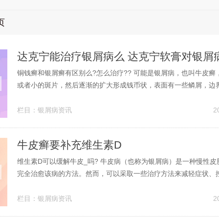
页
达克宁能治疗银屑病么 达克宁软膏对银屑
铜钱癣和银屑癣有区别么?怎么治疗?? 可能是银屑病，也叫牛皮癣
或者小的斑片，然后逐渐的扩大形成钱币状，表面有一些鳞屑，边
病因不是很清楚的常见皮肤病。治疗就相对比较复杂，要根据皮损
是发展的过程还是稳定的过程，采用不同的治疗。您这是普通的真
栏目：
银屑病资讯
2
选用外用的抗真菌药（如达克宁...
牛皮癣要补充维生素D
维生素D可以缓解牛皮_吗? 牛皮病（也称为银屑病）是一种慢性皮
完全治愈该病的方法。然而，可以采取一些治疗方法来减轻症状、
生活质量。以下是一些常用的治疗方法： 外用药物：局部激素类药
和瘙痒症状，并促进皮肤细胞的正常生长。获得维生素D方法高脂
栏目：
银屑病资讯
2
鱼类，如鲑鱼、鳟鱼、鲭鱼...