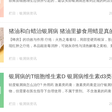
部角质细胞增生过快所引起的，建议头部银屑病患者到正规的药店
硫磺软膏定期洗头，可以减轻头部的瘙痒，而且对于头部银屑病的
帮助的。2、尽量选择一些温和性的洗发液。 头部牛皮癣患者要保
栏目：
银屑病资讯
2
要经常清洗头部，去除头部堆积...
猪油和白蜡治银屑病 猪油里掺食用蜡是真
【蜂房】的功效与作用 疗疮：火热之毒蓄结，局部坚硬而根深，形
现红肿之疗疮，本品能攻毒消肿，可烧灰存性与清热解毒之黄柏、
用、黄芩末调匀，茶的功效与作用油调敷患处；亦可与半枝莲的功
服。如毒疮生于手指，赤肿坚硬，疼痛难忍者，以本品研末配乳香
栏目：
银屑病资讯
2
敷患处能拢毒止痛。治疗皮肤疾病：...
银屑病的T细胞维生素D 银屑病维生素d3
轻度银屑病怎么治疗? 外用药 激素类药膏：激素类药膏是治疗银屑
物，但需要在医生指导下合理使用，不属于禁剂。 不含激素的药膏
是不含激素的药膏，这类药膏同样可以用于银屑病的治疗。治疗银
繁多，包括口服药物和外用药物。口服药物方面，阿维A胶囊和羟
栏目：
银屑病资讯
2
疗银屑病的药物，能够有效...