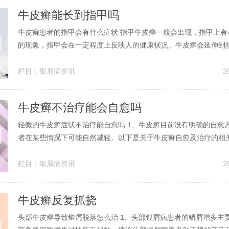
牛皮癣能长到指甲吗
牛皮癣患者的指甲会有什么症状 指甲牛皮癣一般会出现，指甲上有
的现象，指甲会在一定程度上反映人的健康状况。牛皮癣会延伸到
这种疾病会使双手的指甲都会发生改变。所以当发现这些问题时，
院做检查以对症的治疗，不要盲目用药而是要在医师指导下合理用
栏目：
银屑病资讯
2
指甲症状：甲体表面出现顶针样凹...
牛皮癣不治疗能会自愈吗
轻微的牛皮癣症状不治疗能自愈吗 1、牛皮癣目前没有明确的自愈
者在某些情况下可能自然减轻。以下是关于牛皮癣自愈及治疗的相
愈可能性：轻症的牛皮癣患者在某些季节或特定条件下，有自然减
而，这并不意味着牛皮癣可以自愈或根治，因为本病容易反复发作
栏目：
银屑病资讯
2
牛皮癣是一种不能自愈的皮肤病...
牛皮癣反复抓挠
头部牛皮癣导致鳞屑脱落怎么治 1、头部银屑病患者的鳞屑增多主