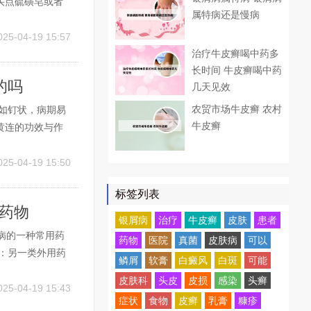
买点硫磺皂或者
属特病还是慢病
治疗也是非常有
持头皮的清洁，
025-04-19 15:57
治疗牛皮癣喝中药多
长时间 牛皮癣喝中药
的吗
几天见效
农贸市场牛皮癣 农村
如钉状，病期易
牛皮癣
黄连的功效与作
效与作用同煎
末少许，以醋调
025-04-19 15:50
标签列表
类药物
银屑病
治疗
牛皮癣
皮肤
患者
病的一种常用药
药物
医院
真菌
皮肤病
可以
：另一类外用药
鳞屑
软膏
白癜风
白斑
可能
屑病的药物种类
皮肤科
头皮
皮损
感染
头癣
基脲片是常用的治
025-04-19 15:43
症状
食物
皮癣
乳膏
糠疹