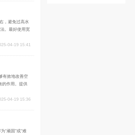
左右，避免过高水
方法。最好使用宽
而致使皮肤面积
要恰当。保持头皮
025-04-19 15:41
够有效地改善空
衡的作用。提供
供新鲜的空气，
的树木能够产生负
025-04-19 15:36
为“顽固”或“难