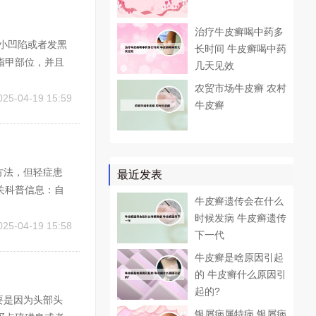
治疗牛皮癣喝中药多
小凹陷或者发黑
长时间 牛皮癣喝中药
指甲部位，并且
几天见效
一定要及时去医
农贸市场牛皮癣 农村
药。牛皮癣患者
025-04-19 15:59
牛皮癣
方法，但轻症患
最近发表
关科普信息：自
牛皮癣遗传会在什么
轻的可能性。然
时候发病 牛皮癣遗传
。2、综上所述，
025-04-19 15:58
下一代
牛皮癣是啥原因引起
的 牛皮癣什么原因引
起的?
要是因为头部头
银屑病属特病 银屑病